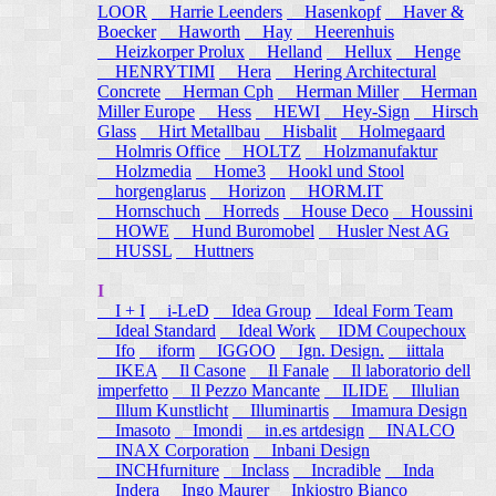
LOOR
Harrie Leenders
Hasenkopf
Haver &
Boecker
Haworth
Hay
Heerenhuis
Heizkorper Prolux
Helland
Hellux
Henge
HENRYTIMI
Hera
Hering Architectural
Concrete
Herman Cph
Herman Miller
Herman
Miller Europe
Hess
HEWI
Hey-Sign
Hirsch
Glass
Hirt Metallbau
Hisbalit
Holmegaard
Holmris Office
HOLTZ
Holzmanufaktur
Holzmedia
Home3
Hookl und Stool
horgenglarus
Horizon
HORM.IT
Hornschuch
Horreds
House Deco
Houssini
HOWE
Hund Buromobel
Husler Nest AG
HUSSL
Huttners
I
I + I
i-LeD
Idea Group
Ideal Form Team
Ideal Standard
Ideal Work
IDM Coupechoux
Ifo
iform
IGGOO
Ign. Design.
iittala
IKEA
Il Casone
Il Fanale
Il laboratorio dell
imperfetto
Il Pezzo Mancante
ILIDE
Illulian
Illum Kunstlicht
Illuminartis
Imamura Design
Imasoto
Imondi
in.es artdesign
INALCO
INAX Corporation
Inbani Design
INCHfurniture
Inclass
Incradible
Inda
Indera
Ingo Maurer
Inkiostro Bianco