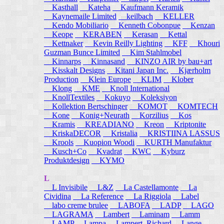
Kasthall
Kateha
Kaufmann Keramik
Kaynemaile Limited
keilbach
KELLER
Kendo Mobiliario
Kenneth Cobonpue
Kenzan
Keope
KERABEN
Kerasan
Kettal
Kettnaker
Kevin Reilly Lighting
KFF
Khouri
Guzman Bunce Limited
Kim Stahlmobel
Kinnarps
Kinnasand
KINZO AIR by bau+art
Kisskalt Designs
Kitani Japan Inc.
Kjærholm
Production
Klein Europe
KLIM
Klober
Klong
KME
Knoll International
KnollTextiles
Kokuyo
Koleksiyon
Kollektion Bertschinger
KOMOT
KOMTECH
Kone
Konig+Neurath
Korzilius
Kos
Kramis
KREADIANO
Kreon
Kriptonite
KriskaDECOR
Kristalia
KRISTIINA LASSUS
Krools
Kuopion Woodi
KURTH Manufaktur
Kusch+Co
Kvadrat
KWC
Kyburz
Produktdesign
KYMO
L
L Invisibile
L&Z
La Castellamonte
La
Cividina
La Reference
La Riggiola
Label
labo creme brulee
LABOFA
LADP
LAGO
LAGRAMA
Lambert
Laminam
Lamm
LAMP
Lampa
Lampert, Richard
Lange