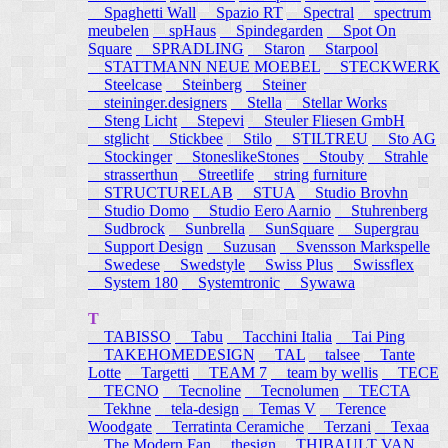
Spaghetti Wall
Spazio RT
Spectral
spectrum
meubelen
spHaus
Spindegarden
Spot On
Square
SPRADLING
Staron
Starpool
STATTMANN NEUE MOEBEL
STECKWERK
Steelcase
Steinberg
Steiner
steininger.designers
Stella
Stellar Works
Steng Licht
Stepevi
Steuler Fliesen GmbH
stglicht
Stickbee
Stilo
STILTREU
Sto AG
Stockinger
StoneslikeStones
Stouby
Strahle
strasserthun
Streetlife
string furniture
STRUCTURELAB
STUA
Studio Brovhn
Studio Domo
Studio Eero Aarnio
Stuhrenberg
Sudbrock
Sunbrella
SunSquare
Supergrau
Support Design
Suzusan
Svensson Markspelle
Swedese
Swedstyle
Swiss Plus
Swissflex
System 180
Systemtronic
Sywawa
T
TABISSO
Tabu
Tacchini Italia
Tai Ping
TAKEHOMEDESIGN
TAL
talsee
Tante
Lotte
Targetti
TEAM 7
team by wellis
TECE
TECNO
Tecnoline
Tecnolumen
TECTA
Tekhne
tela-design
Temas V
Terence
Woodgate
Terratinta Ceramiche
Terzani
Texaa
The Modern Fan
thesign
THIBAULT VAN