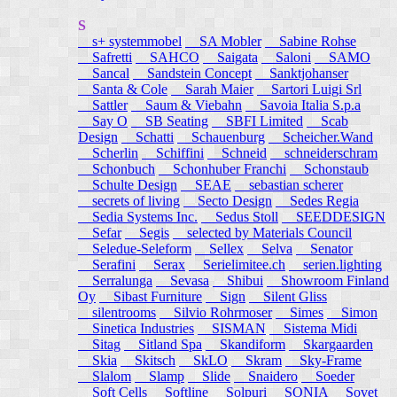
S
s+ systemmobel
SA Mobler
Sabine Rohse
Safretti
SAHCO
Saigata
Saloni
SAMO
Sancal
Sandstein Concept
Sanktjohanser
Santa & Cole
Sarah Maier
Sartori Luigi Srl
Sattler
Saum & Viebahn
Savoia Italia S.p.a
Say O
SB Seating
SBFI Limited
Scab
Design
Schatti
Schauenburg
Scheicher.Wand
Scherlin
Schiffini
Schneid
schneiderschram
Schonbuch
Schonhuber Franchi
Schonstaub
Schulte Design
SEAE
sebastian scherer
secrets of living
Secto Design
Sedes Regia
Sedia Systems Inc.
Sedus Stoll
SEEDDESIGN
Sefar
Segis
selected by Materials Council
Seledue-Seleform
Sellex
Selva
Senator
Serafini
Serax
Serielimitee.ch
serien.lighting
Serralunga
Sevasa
Shibui
Showroom Finland
Oy
Sibast Furniture
Sign
Silent Gliss
silentrooms
Silvio Rohrmoser
Simes
Simon
Sinetica Industries
SISMAN
Sistema Midi
Sitag
Sitland Spa
Skandiform
Skargaarden
Skia
Skitsch
SkLO
Skram
Sky-Frame
Slalom
Slamp
Slide
Snaidero
Soeder
Soft Cells
Softline
Solpuri
SONIA
Sovet