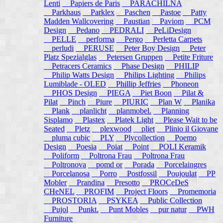
Lenti
Papiers de Paris
PARACHILNA
Parkhaus
Parklex
Paschen
Pastoe
Patty
Madden Wallcovering
Paustian
Paviom
PCM
Design
Pedano
PEDRALI
PeLiDesign
PELLE
performa
Pergo
Perletta Carpets
perludi
PERUSE
Peter Boy Design
Peter
Platz Spezialglas
Petersen Gruppen
Petite Friture
Petracers Ceramics
Phase Design
PHILIP
Philip Watts Design
Philips Lighting
Philips
Lumiblade - OLED
Phillip Jeffries
Phoneon
PHOS Design
PIEGA
Piet Boon
Pilat &
Pilat
Pinch
Piure
PIURIC
Plan W
Planika
Plank
planlicht
planmobel.
Planning
Sisplamo
Plastex
Platek Light
Please Wait to be
Seated
Pletz
plexwood
pliet
Plinio il Giovane
pluma cubic
PLY
Plycollection
Poemo
Design
Poesia
Poiat
Point
POLI Keramik
Poliform
Poltrona Frau
Poltrona Frau
Poltronova
pomd or
Porada
Porcelaingres
Porcelanosa
Porro
Postfossil
Poujoulat
PP
Mobler
Prandina
Presotto
PROCeDeS
CHeNEL
PROFIM
Project Floors
Promemoria
PROSTORIA
PSYKEA
Public Collection
Pujol
Punkt.
Punt Mobles
pur natur
PWH
Furniture