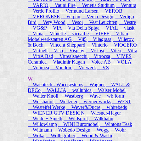
VARIO
Vauni Fire
Venetia Studium
Ventura
Verde Profilo
Vermund Larsen
VEROB
VERONESE
Verpan
Verso Design
Vertigo
Bird
Very Wood
Vesoi
Vest Leuchten
Vestre
VG&P
VIA
Via Della Spiga
VIAL
viasit
Vibia
Vibieffe
viccarbe
VIEFE
Vifian
Mobelwerkstatten AG
Vij5
Vilagrasa
Villeroy
& Boch
Vincent Sheppard
Vinterio
VIOCERO
Virtuell
Viso
Visplay
Vistosi
Viteo
Vitra
VitrA Bad
Vitrealspecchi
Vitrocsa
VIVES
Ceramica
Vladimir Kagan
Voice AB
VOLA
Volimea
Vondom
Vorwerk
VS
W
Wacotech - Wacosystems
Wagner
WALL &
DECo
WALLIA
wallunica
Walser Mobel
Walter Knoll
Wastberg
Wave
wb form
Weishaupl
Weitzner
werner works
WEST
Westeifel Werke
Wever&Ducre
whitebeds
WIENER GTV DESIGN
Wiesner-Hager
Wilde + Spieth
Wildspirit
Wilkhahn
Willowlamp
WINI Buromobel
Wintons Teak
Wittmann
Wobedo Design
Wogg
Wohr
Woka
Wolfsgruber
Wood & Washi