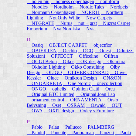
nolen niu
nomess copenhagen
nonuform
Noodles
Nordholm
Nordic Tales
Nordpeis
Normann Copenhagen
NORR11
Northern
Lighting
Not Only White
Now Carpets
NTGRATE
Nurus
nut + grat
Nuzrat Carpet
Emporium
Nya Nordiska
Nyta
O
Oasiq
OBJECT CARPET
objectflor
OBJEKTEN
Occhio
OCQ
Odesi
Odorizzi
Soluzioni
OFFECCT
Officeline
Ofifran
OGGI Beton
Oikos
OK design
Okamura
Okholm Lighting
Okko Consulting
Olby
Design
OLIGO
OLIVER CONRAD
Oliver
Kessler
Oluce
Omikron Design
ON&ON
ONDARRETA
One Nordic
onecollection
ONGO
ophelis
Opinion Ciatti
Orea
Original BTC Limited
Original Joan Lao
ornament.control
ORNAMENTA
Orsjo
Belysning
Oset
OSRAM
Oswald
OUT
OWA
OXIT design
Oxley s Furniture
P
Pablo
Palau
Pallucco
PALMBERG
Pandul
Panelite
Panoramah
Panzeri
Paola