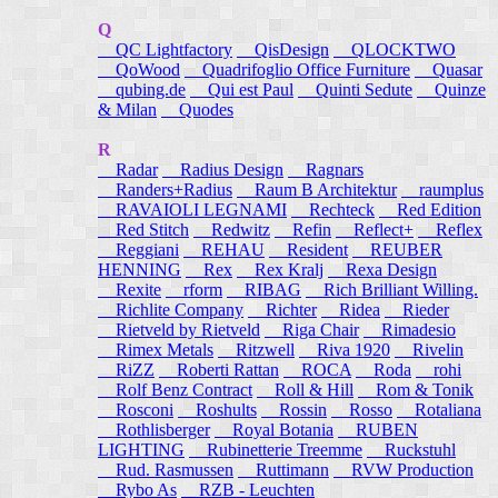
Q
QC Lightfactory
QisDesign
QLOCKTWO
QoWood
Quadrifoglio Office Furniture
Quasar
qubing.de
Qui est Paul
Quinti Sedute
Quinze
& Milan
Quodes
R
Radar
Radius Design
Ragnars
Randers+Radius
Raum B Architektur
raumplus
RAVAIOLI LEGNAMI
Rechteck
Red Edition
Red Stitch
Redwitz
Refin
Reflect+
Reflex
Reggiani
REHAU
Resident
REUBER
HENNING
Rex
Rex Kralj
Rexa Design
Rexite
rform
RIBAG
Rich Brilliant Willing.
Richlite Company
Richter
Ridea
Rieder
Rietveld by Rietveld
Riga Chair
Rimadesio
Rimex Metals
Ritzwell
Riva 1920
Rivelin
RiZZ
Roberti Rattan
ROCA
Roda
rohi
Rolf Benz Contract
Roll & Hill
Rom & Tonik
Rosconi
Roshults
Rossin
Rosso
Rotaliana
Rothlisberger
Royal Botania
RUBEN
LIGHTING
Rubinetterie Treemme
Ruckstuhl
Rud. Rasmussen
Ruttimann
RVW Production
Rybo As
RZB - Leuchten