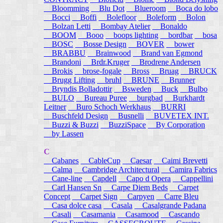
Bloomming
Blu Dot
Blueroom
Boca do lobo
Bocci
Boffi
Bolefloor
Boleform
Bolon
Bolzan Letti
Bombay Atelier
Bonaldo
BOOM
Booo
boops lighting
bordbar
bosa
BOSC
Bosse Design
BOVER
bower
BRABBU
Brainwood
Brand van Egmond
Brandoni
Brdr.Kruger
Brodrene Andersen
Brokis
brose-fogale
Bross
Bruag
BRUCK
Brugg Lifting
bruhl
BRUNE
Brunner
Bryndis Bolladottir
Bsweden
Buck
Bulbo
BULO
Bureau Puree
burgbad
Burkhardt
Leitner
Buro Schoch Werkhaus
BURRI
Buschfeld Design
Busnelli
BUVETEX INT.
Buzzi & Buzzi
BuzziSpace
By Corporation
by Lassen
C
Cabanes
CableCup
Caesar
Caimi Brevetti
Calma
Cambridge Architectural
Camira Fabrics
Cane-line
Capdell
Capo d Opera
Cappellini
Carl Hansen Sn
Carpe Diem Beds
Carpet
Concept
Carpet Sign
Carpyen
Carre Bleu
Casa dolce casa
Casala
Casalgrande Padana
Casali
Casamania
Casamood
Cascando