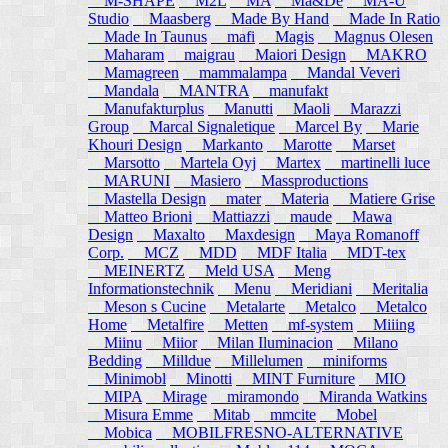
M-SHAPE
M2L
MA
Ma&De
MA-U
Studio
Maasberg
Made By Hand
Made In Ratio
Made In Taunus
mafi
Magis
Magnus Olesen
Maharam
maigrau
Maiori Design
MAKRO
Mamagreen
mammalampa
Mandal Veveri
Mandala
MANTRA
manufakt
Manufakturplus
Manutti
Maoli
Marazzi
Group
Marcal Signaletique
Marcel By
Marie
Khouri Design
Markanto
Marotte
Marset
Marsotto
Martela Oyj
Martex
martinelli luce
MARUNI
Masiero
Massproductions
Mastella Design
mater
Materia
Matiere Grise
Matteo Brioni
Mattiazzi
maude
Mawa
Design
Maxalto
Maxdesign
Maya Romanoff
Corp.
MCZ
MDD
MDF Italia
MDT-tex
MEINERTZ
Meld USA
Meng
Informationstechnik
Menu
Meridiani
Meritalia
Meson s Cucine
Metalarte
Metalco
Metalco
Home
Metalfire
Metten
mf-system
Miiing
Miinu
Miior
Milan Iluminacion
Milano
Bedding
Milldue
Millelumen
miniforms
Minimobl
Minotti
MINT Furniture
MIO
MIPA
Mirage
miramondo
Miranda Watkins
Misura Emme
Mitab
mmcite
Mobel
Mobica
MOBILFRESNO-ALTERNATIVE