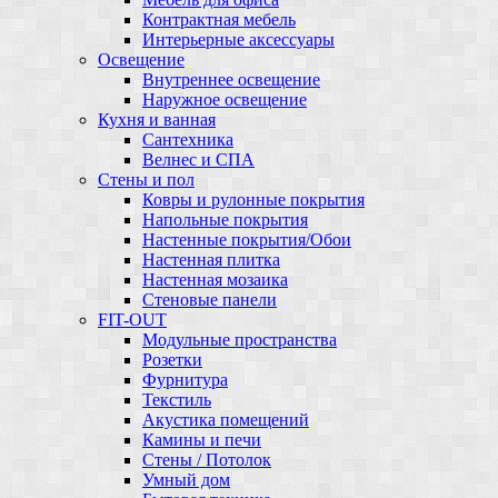
Контрактная мебель
Интерьерные аксессуары
Освещение
Внутреннее освещение
Наружное освещение
Кухня и ванная
Сантехника
Велнес и СПА
Стены и пол
Ковры и рулонные покрытия
Напольные покрытия
Настенные покрытия/Обои
Настенная плитка
Настенная мозаика
Стеновые панели
FIT-OUT
Модульные пространства
Розетки
Фурнитура
Текстиль
Акустика помещений
Камины и печи
Стены / Потолок
Умный дом