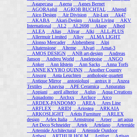
Agapecasa
Agena
Agnes Bernet
AGORAphil
AGROB BUCHTAL
Ahrend
Aico Design
Air Division
Air-Lux
Ak47
AKABA
Akari-Design
Akula Living
AKV
International
AL2
AL2698
Alape
Albed
ALEA
Alias
Alivar
Alki
ALL-PLUS
Allermuir Limited
Alloy
ALMA LIGHT
Alonso Mercader
Alphenberg
Alpi
Altatensione
Alteme
Alvari
Amat-3
AMOS DESIGN
ANB art-design
Andreas
Janson
Andreu World
Anglepoise
ANGO
Anker
Ann Idstein
Ann Sacks
Anna Torfs
ANNE KYYRO QUINN
Another Country
Ansorg
Anta Leuchten
anthologie quartett
Antique Mirror
antoniolupi
antrax it
Anzea
Textiles
Apavisa
APE Ceramica
Apparatus
Appiani
april allterior
Aqlus
Aqua Creations
Aquadomo
Archxx
Arcluce
Arco
ARDEX-PANDOMO
AREA
Ares Line
ARFLEX
ARIDI
Ariostea
ARKAIA
ARKOSLIGHT
Arktis Furniture
ARLEX
design
Arlex Italia
Armstrong
Arper
art aqua
Art Deco Schneider
Artek
Artelano
Artemide
Artemide Architectural
Artemide Outdoor
Arthesi
ARTHUR HOLM
Artifort
Artisan