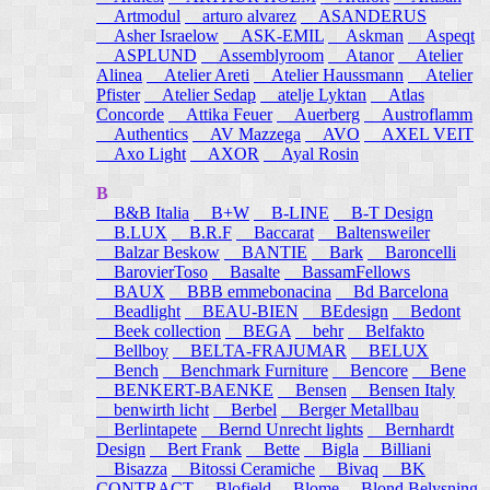
Artmodul
arturo alvarez
ASANDERUS
Asher Israelow
ASK-EMIL
Askman
Aspeqt
ASPLUND
Assemblyroom
Atanor
Atelier
Alinea
Atelier Areti
Atelier Haussmann
Atelier
Pfister
Atelier Sedap
atelje Lyktan
Atlas
Concorde
Attika Feuer
Auerberg
Austroflamm
Authentics
AV Mazzega
AVO
AXEL VEIT
Axo Light
AXOR
Ayal Rosin
B
B&B Italia
B+W
B-LINE
B-T Design
B.LUX
B.R.F
Baccarat
Baltensweiler
Balzar Beskow
BANTIE
Bark
Baroncelli
BarovierToso
Basalte
BassamFellows
BAUX
BBB emmebonacina
Bd Barcelona
Beadlight
BEAU-BIEN
BEdesign
Bedont
Beek collection
BEGA
behr
Belfakto
Bellboy
BELTA-FRAJUMAR
BELUX
Bench
Benchmark Furniture
Bencore
Bene
BENKERT-BAENKE
Bensen
Bensen Italy
benwirth licht
Berbel
Berger Metallbau
Berlintapete
Bernd Unrecht lights
Bernhardt
Design
Bert Frank
Bette
Bigla
Billiani
Bisazza
Bitossi Ceramiche
Bivaq
BK
CONTRACT
Blofield
Blome
Blond Belysning