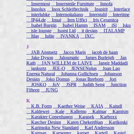
Innermost
Innersmile Furniture
Innofa
Innolux
Inox Schleiftechnik
Inspirit
Interface
interlubke
Internoitaliano
Interstuhl
Intertime
IP44.de
Iqual
Iren Uffici
Iris Ceramica
Isabel Burgin
Isabel Hamm
ISAM
iSi
Isku
isle lounge
Isomi Ltd
it design
ITALAMP
Itlas
Iulite
IVANKA
IXC.
J
JAB Anstoetz
Jacco Maris
jacob de baan
Jake Dyson
Jaloumatic
James Burleigh
Jan
Kath
JAN WILLEM de LAIVE
Jangir Maddadi
jankurtz
JEE-O
JENSENplus
Joan Lao
Energa Natural
Johanna Gullichsen
Johanson
Design
Joko Domus
Jonas Ihreborn
Jori
JOSKO
JoV
JSPR
Judith Seng
Junction
Fifteen
JUNG
K
K.B. Form
Kaether Weise
KAIA
Kaindl
Kaldewei
Kale
Kallemo
Kalmar
Kamism
Karakter Copenhagen
Karasek
Karboxx
Karcher Design
Karen Chekerdjian
Karikoski
Karimoku New Standard
Karl Andersson
Karman
Karpenter
karpet
Kartell
Kastel