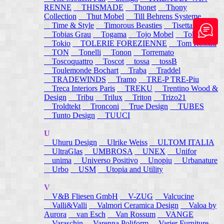
RENNE
THISMADE
Thonet
Thony
Collection
Thut Mobel
Till Behrens Systeme
Time & Style
Timorous Beasties
Tisettanta
Tobias Grau
Togama
Tojo Mobel
Token
Tokio
TOLERIE FOREZIENNE
Tom Rossau
TON
Tonelli
Tonon
Torremato
Toscoquattro
Toscot
tossa
tossB
Toulemonde Bochart
Traba
Traddel
TRADEWINDS
Tramo
TRE-P TRE-Piu
Treca Interiors Paris
TREKU
Trentino Wood &
Design
Tribu
Trilux
Triton
Trizo21
Troldtekt
Tronconi
True Design
TUBES
Tunto Design
TUUCI
U
Uhuru Design
Ulrike Weiss
ULTOM ITALIA
UltraGlas
UMBROSA
UNEX
Unifor
unima
Universo Positivo
Unopiu
Urbanature
Urbo
USM
Utopia and Utility
V
V&B Fliesen GmbH
V-ZUG
Valcucine
Valli&Valli
Valmori Ceramica Design
Valoa by
Aurora
van Esch
Van Rossum
VANGE
Varaschin
Varenna Poliform
Varier Furniture