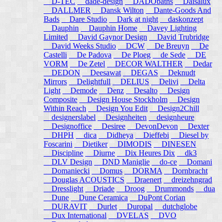
D-TEC
dade-design
DADObaths
Daisalux
DALLMER
Dansk Wilton
Dante-Goods And
Bads
Dare Studio
Dark at night
daskonzept
Dauphin
Dauphin Home
Davey Lighting
Limited
David Gaynor Design
David Trubridge
David Weeks Studio
DCW
De Breuyn
De
Castelli
De Padova
De Ploeg
de Sede
DE
VORM
De Zetel
DECOR WALTHER
Dedar
DEDON
Deesawat
DEGAS
Deknudt
Mirrors
Delightfull
DELIUS
Delivi
Delta
Light
Demode
Denz
Desalto
Design
Composite
Design House Stockholm
Design
Within Reach
Design You Edit
Design2Chill
designerslabel
Designheiten
designheure
Designoffice
Desiree
DevonDevon
Dexter
DHPH
dica
Didheya
Dieffebi
Diesel by
Foscarini
Dietiker
DIMODIS
DINESEN
Discipline
Diurne
Dix Heures Dix
dk3
DLV Design
DND Maniglie
do-ce
Domani
Domaniecki
Domus
DORMA
Dornbracht
Douglas ACOUSTICS
Draenert
dreizehngrad
Dresslight
Driade
Droog
Drummonds
dua
Dune
Dune Ceramica
DuPont Corian
DURAVIT
Durlet
Duropal
dutchglobe
Dux International
DVELAS
DVO