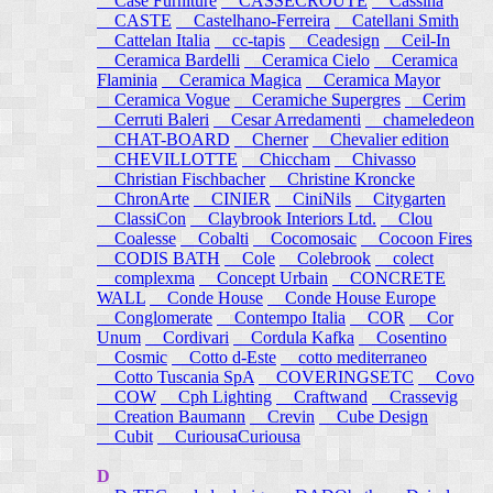
Case Furniture
CASSECROUTE
Cassina
CASTE
Castelhano-Ferreira
Catellani Smith
Cattelan Italia
cc-tapis
Ceadesign
Ceil-In
Ceramica Bardelli
Ceramica Cielo
Ceramica
Flaminia
Ceramica Magica
Ceramica Mayor
Ceramica Vogue
Ceramiche Supergres
Cerim
Cerruti Baleri
Cesar Arredamenti
chameledeon
CHAT-BOARD
Cherner
Chevalier edition
CHEVILLOTTE
Chiccham
Chivasso
Christian Fischbacher
Christine Kroncke
ChronArte
CINIER
CiniNils
Citygarten
ClassiCon
Claybrook Interiors Ltd.
Clou
Coalesse
Cobalti
Cocomosaic
Cocoon Fires
CODIS BATH
Cole
Colebrook
colect
complexma
Concept Urbain
CONCRETE
WALL
Conde House
Conde House Europe
Conglomerate
Contempo Italia
COR
Cor
Unum
Cordivari
Cordula Kafka
Cosentino
Cosmic
Cotto d-Este
cotto mediterraneo
Cotto Tuscania SpA
COVERINGSETC
Covo
COW
Cph Lighting
Craftwand
Crassevig
Creation Baumann
Crevin
Cube Design
Cubit
CuriousaCuriousa
D