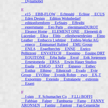
Dynamobel
E
e15
EBB-FLOW
Echtstahl
Eclisse
ECUS
Eden Design
Edition Wohnbedarf
editionformform
EeStairs
Effegibi
eggersmann
Ego Paris
eigenmannDUROT
Eleanor Home
ELEMENT ONE
Elementi di
Luceplan
Elica
Elitis
ellenbergerdesign
Elmo
Leather
Embacco Lighting
Embru-Werke AG
emeco
Emmanuel Babled
EMU Group
ENEA
Engelbrechts
ENNE
Enrico
Pellizzoni
ENVATECH
Eponimo
Equipo DRT
EQUITONE
Erba Italia
Ercol
Erik Jorgensen
Ernestomeda
ERSA
Erwin Hauer Studios
Esaila
ESIGO
ESIT
Espasso
Esthec
Estiluz
Ethimo
Ethnicraft
Evado
Evie
Group
EVOline
Evonik Rohm
ewo
EX-T
Expormim
Extendo
Extratapete
extremis
Ezarri
F
f-sign
F. Schumacher Co
F.LLi BOFFI
Fabbian
Falper
Fambuena
Famo
FANNY
ARONSEN
Fantini
Fantoni
Fap Ceramiche