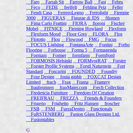
Faro
Farrah Sit
Farrow Ball
Fast
Febru
Feco
FEDE
feelfelt
Fehling Peiz
Feller
Fendi Casa
FerreroLegno
Ferrolight
Fiemme
3000
FIGUERAS
Figurae di JDS
filumen
Fima Carlo Frattini
FIORA
fioroni
Fischer
Mobel
FITNICE
Fleming Howland
Flexform
Flexform Mood
Floor Gres
FLORA
Flos
Flototto
Flou
Flowood
FMG
Focus
FOCUS Lighting
FontanaArte
Fontini
Forbo
Flooring
Forhouse
Forma 5
Formagenda
Formani
Former
formfarm
Formfjord
FORMOSIS Helsinki
FORMvorRAT
Forster
Forster Profile Systems
Forstl Naturstein
Fort
Standard
Foscarini
FOUNDED
Foundry
Four Design
fouta gmbh
FOXCAT Design
Limited
frach
Frag
Frama
Framery
fraubrunnen
frauMaier.com
Frech Collection
Fredericia Furniture
Freedom Of Creation
FREIFRAU
FREZZA
Friends & Founders
Frigerio
Frighetto
Fritz Hansen
froscher
FSB
FSM
FueraDentro
Functionals
FuRSTENBERG
Fusion Glass Designs Ltd.
Fusiontables
G