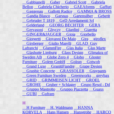
Gabbianelli
Gaber
Gabriel Scott
Gabriela
Bellon
Gabriela Chicherio
GAEAforms
Gaffuri
Gaggenau
Gallotti Radice
GAMMA & BROSS
Gandia Blasco
Garsnas
Gartensilber
Geberit
Gebruder T 1819
GeD Arredamenti Srl
Gelderland
GEORG BECHTER
GERA
Gervasoni
Ghyczy
Giardini
Giaretta
GINGER&JAGGER
Gioia
Giorbello
Giorgetti
Giovanni De Maio
Gira
giroflex
Girsberger
Giulio Marelli
GLAD_Guy
Lafranchi
GlammFire
Glas Italia
Glas Marte
Glashutte Limburg
Glass Design
Glimakra of
Sweden AB
Globe Zero 4
Globo
Gloster
Furniture
Golem GmbH
Golran
Gotwob
Grand Luxe
GranitiFiandre
Grape Design
Graphic Concrete
GRASSOLER
Graypants
Green Furniture Sweden
Greenworks
greybax
GRID
GRIMMEISEN LICHT
GROEL
GROHE
Gruber + Schlager
Grupo Resol - Dd
Gruppo Mastrotto
Gruppo Piazzetta
Guaxs
GUBI
Gufram
H
H Furniture
H. Waldmann
HANNA
KORVELA
Hans Hansen
Hansgrohe
HARCO