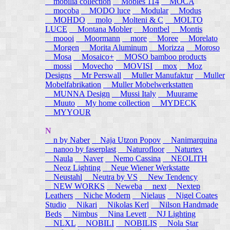
mobilia collection
Mobles 114
MOCA
mocoba
MODO luce
Modular
Modus
MOHDO
molo
Molteni & C
MOLTO
LUCE
Montana Mobler
Montbel
Montis
moooi
Moormann
more
Moree
Morelato
Morgen
Morita Aluminum
Morizza
Moroso
Mosa
Mosaico+
MOSO bamboo products
mossi
Movecho
MOVISI
mox
Moz
Designs
Mr Perswall
Muller Manufaktur
Muller
Mobelfabrikation
Muller Mobelwerkstatten
MUNNA Design
Mussi Italy
Muurame
Muuto
My home collection
MYDECK
MYYOUR
N
n by Naber
Naja Utzon Popov
Nanimarquina
nanoo by faserplast
Naturofloor
Naturtex
Naula
Naver
Nemo Cassina
NEOLITH
Neoz Lighting
Neue Wiener Werkstatte
Neustahl
Neutra by VS
New Tendency
NEW WORKS
Neweba
next
Nextep
Leathers
Niche Modern
Nielaus
Nigel Coates
Studio
Nikari
Nikolas Kerl
Nilson Handmade
Beds
Nimbus
Nina Levett
NJ Lighting
NLXL
NOBILI
NOBILIS
Nola Star