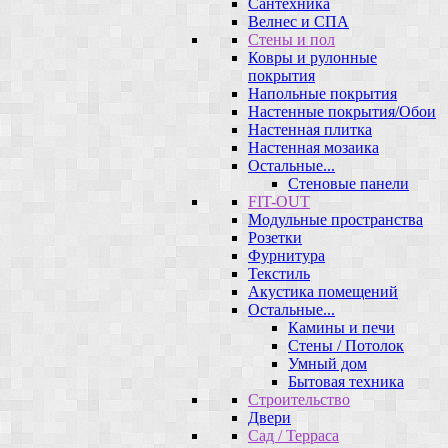
Сантехника
Велнес и СПА
Стены и пол
Ковры и рулонные
покрытия
Напольные покрытия
Настенные покрытия/Обои
Настенная плитка
Настенная мозаика
Остальные...
Стеновые панели
FIT-OUT
Модульные пространства
Розетки
Фурнитура
Текстиль
Акустика помещений
Остальные...
Камины и печи
Стены / Потолок
Умный дом
Бытовая техника
Строительство
Двери
Сад / Терраса