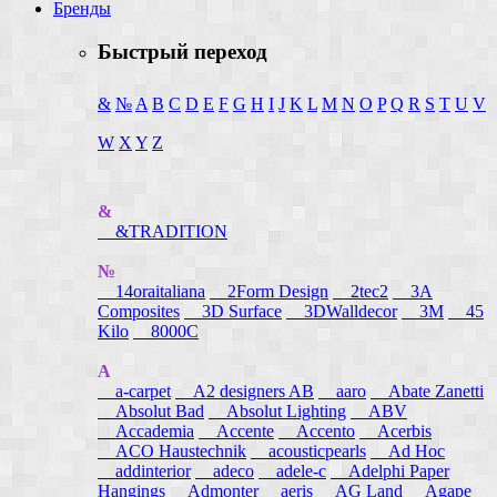
Бренды
Быстрый переход
&
№
A
B
C
D
E
F
G
H
I
J
K
L
M
N
O
P
Q
R
S
T
U
V
W
X
Y
Z
&
&TRADITION
№
14oraitaliana
2Form Design
2tec2
3A
Composites
3D Surface
3DWalldecor
3M
45
Kilo
8000C
A
a-carpet
A2 designers AB
aaro
Abate Zanetti
Absolut Bad
Absolut Lighting
ABV
Accademia
Accente
Accento
Acerbis
ACO Haustechnik
acousticpearls
Ad Hoc
addinterior
adeco
adele-c
Adelphi Paper
Hangings
Admonter
aeris
AG Land
Agape