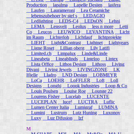
Production
lapalma
Lapelle Design
lasfera
Laufen
Laurameroni
Lea Ceramiche
lebenszubehoer by stef s
LEDAGIO
Ledlighting
LEDS-C4
LEDsON
Lehni
LEMA
Lensvelt
Leolux
less n more
Letti
Co
Leucos
LEUWICO
LEVANTINA
Licht
im Raum
Lichterloh
Lichtlauf
lichtprojekte
LIEHT
Light&Contrast
Lightnet
Lightyears
Ligne Roset
Lillian oberg
Lily Latifi
Limited.ch
Limpalux
Linde&Linde
Lineabeta
Lineablinds
Linteloo
Lintex
Lista Office
Lithos Design
Lithoss
Living
Divani
Living Jewels
LIVINGZONE
LK
Hjelle
Lladro
LND Design
LOBMEYR
LoCa
LOEHR
LoFFLER
Loft
Loll
Designs
Longhi
Loook Industries
Loop & Co
Louis Poulsen
Louise Roe
Lounge 22
Lourens Fisher
Lucelab
LUCENTE
LUCEPLAN
luce²
LUCTRA
Luflic
Lumen Center Italia
Lumigraf
LUMINA
Lumini
Lustrum
Lutz Huning
Luxonov
Luxy
Luz Difusion
lzf
M