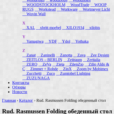
Woodesign
woodloops
Woodnotes
WOODSTOCKHOLM
WoodTrade
WOOP
RUGS
Workstead
Workware
Wortmeyer Licht
Wovin Wall
X
XAL
xbritt moebel
XILO1934
xilobis
Y
Yamagiwa
YDF
Ydol
Yothaka
Z
Zanat
Zaninelli
Zanotta
Zava
Zee Design
ZEITLOS – BERLIN
Zeitraum
Zeritalia
ZERO
ZeVa
Zieta
ZilenZio
Zilio Aldo &
C
Zimmer + Rohde
ZinX
Zoom by Mobimex
Zucchetti
Zuco
Zumtobel Lighting
ZUZUNAGA
Контакты
Обзоры
Новости
Главная
›
Каталог
›
Rud. Rasmussen Folding обеденный стол
Rud. Rasmussen Folding обеденный стол