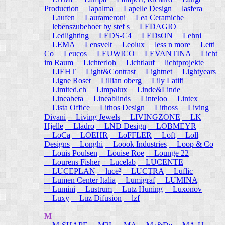
Production
lapalma
Lapelle Design
lasfera
Laufen
Laurameroni
Lea Ceramiche
lebenszubehoer by stef s
LEDAGIO
Ledlighting
LEDS-C4
LEDsON
Lehni
LEMA
Lensvelt
Leolux
less n more
Letti
Co
Leucos
LEUWICO
LEVANTINA
Licht
im Raum
Lichterloh
Lichtlauf
lichtprojekte
LIEHT
Light&Contrast
Lightnet
Lightyears
Ligne Roset
Lillian oberg
Lily Latifi
Limited.ch
Limpalux
Linde&Linde
Lineabeta
Lineablinds
Linteloo
Lintex
Lista Office
Lithos Design
Lithoss
Living
Divani
Living Jewels
LIVINGZONE
LK
Hjelle
Lladro
LND Design
LOBMEYR
LoCa
LOEHR
LoFFLER
Loft
Loll
Designs
Longhi
Loook Industries
Loop & Co
Louis Poulsen
Louise Roe
Lounge 22
Lourens Fisher
Lucelab
LUCENTE
LUCEPLAN
luce²
LUCTRA
Luflic
Lumen Center Italia
Lumigraf
LUMINA
Lumini
Lustrum
Lutz Huning
Luxonov
Luxy
Luz Difusion
lzf
M