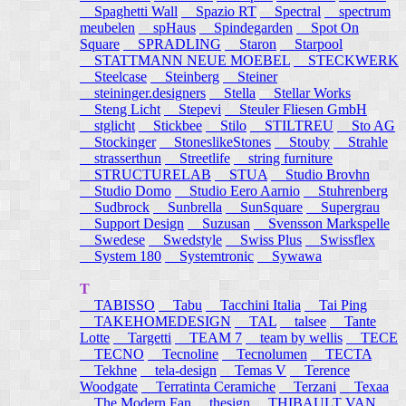
Spaghetti Wall
Spazio RT
Spectral
spectrum
meubelen
spHaus
Spindegarden
Spot On
Square
SPRADLING
Staron
Starpool
STATTMANN NEUE MOEBEL
STECKWERK
Steelcase
Steinberg
Steiner
steininger.designers
Stella
Stellar Works
Steng Licht
Stepevi
Steuler Fliesen GmbH
stglicht
Stickbee
Stilo
STILTREU
Sto AG
Stockinger
StoneslikeStones
Stouby
Strahle
strasserthun
Streetlife
string furniture
STRUCTURELAB
STUA
Studio Brovhn
Studio Domo
Studio Eero Aarnio
Stuhrenberg
Sudbrock
Sunbrella
SunSquare
Supergrau
Support Design
Suzusan
Svensson Markspelle
Swedese
Swedstyle
Swiss Plus
Swissflex
System 180
Systemtronic
Sywawa
T
TABISSO
Tabu
Tacchini Italia
Tai Ping
TAKEHOMEDESIGN
TAL
talsee
Tante
Lotte
Targetti
TEAM 7
team by wellis
TECE
TECNO
Tecnoline
Tecnolumen
TECTA
Tekhne
tela-design
Temas V
Terence
Woodgate
Terratinta Ceramiche
Terzani
Texaa
The Modern Fan
thesign
THIBAULT VAN