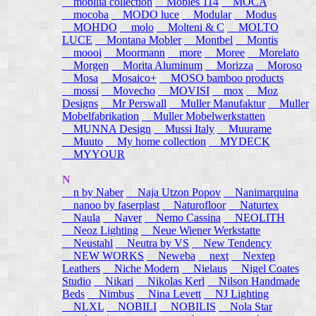
mobilia collection
Mobles 114
MOCA
mocoba
MODO luce
Modular
Modus
MOHDO
molo
Molteni & C
MOLTO
LUCE
Montana Mobler
Montbel
Montis
moooi
Moormann
more
Moree
Morelato
Morgen
Morita Aluminum
Morizza
Moroso
Mosa
Mosaico+
MOSO bamboo products
mossi
Movecho
MOVISI
mox
Moz
Designs
Mr Perswall
Muller Manufaktur
Muller
Mobelfabrikation
Muller Mobelwerkstatten
MUNNA Design
Mussi Italy
Muurame
Muuto
My home collection
MYDECK
MYYOUR
N
n by Naber
Naja Utzon Popov
Nanimarquina
nanoo by faserplast
Naturofloor
Naturtex
Naula
Naver
Nemo Cassina
NEOLITH
Neoz Lighting
Neue Wiener Werkstatte
Neustahl
Neutra by VS
New Tendency
NEW WORKS
Neweba
next
Nextep
Leathers
Niche Modern
Nielaus
Nigel Coates
Studio
Nikari
Nikolas Kerl
Nilson Handmade
Beds
Nimbus
Nina Levett
NJ Lighting
NLXL
NOBILI
NOBILIS
Nola Star