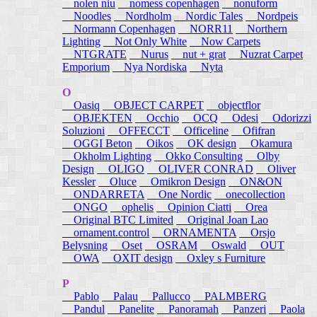
nolen niu
nomess copenhagen
nonuform
Noodles
Nordholm
Nordic Tales
Nordpeis
Normann Copenhagen
NORR11
Northern
Lighting
Not Only White
Now Carpets
NTGRATE
Nurus
nut + grat
Nuzrat Carpet
Emporium
Nya Nordiska
Nyta
O
Oasiq
OBJECT CARPET
objectflor
OBJEKTEN
Occhio
OCQ
Odesi
Odorizzi
Soluzioni
OFFECCT
Officeline
Ofifran
OGGI Beton
Oikos
OK design
Okamura
Okholm Lighting
Okko Consulting
Olby
Design
OLIGO
OLIVER CONRAD
Oliver
Kessler
Oluce
Omikron Design
ON&ON
ONDARRETA
One Nordic
onecollection
ONGO
ophelis
Opinion Ciatti
Orea
Original BTC Limited
Original Joan Lao
ornament.control
ORNAMENTA
Orsjo
Belysning
Oset
OSRAM
Oswald
OUT
OWA
OXIT design
Oxley s Furniture
P
Pablo
Palau
Pallucco
PALMBERG
Pandul
Panelite
Panoramah
Panzeri
Paola