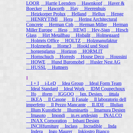
LOOR
Harrie Leenders
Hasenkopf
Haver &
Boecker
Haworth
Hay
Heerenhuis
Heizkorper Prolux
Helland
Hellux
Henge
HENRYTIMI
Hera
Hering Architectural
Concrete
Herman Cph
Herman Miller
Herman
Miller Europe
Hess
HEWI
Hey-Sign
Hirsch
Glass
Hirt Metallbau
Hisbalit
Holmegaard
Holmris Office
HOLTZ
Holzmanufaktur
Holzmedia
Home3
Hookl und Stool
horgenglarus
Horizon
HORM.IT
Hornschuch
Horreds
House Deco
Houssini
HOWE
Hund Buromobel
Husler Nest AG
HUSSL
Huttners
I
I + I
i-LeD
Idea Group
Ideal Form Team
Ideal Standard
Ideal Work
IDM Coupechoux
Ifo
iform
IGGOO
Ign. Design.
iittala
IKEA
Il Casone
Il Fanale
Il laboratorio dell
imperfetto
Il Pezzo Mancante
ILIDE
Illulian
Illum Kunstlicht
Illuminartis
Imamura Design
Imasoto
Imondi
in.es artdesign
INALCO
INAX Corporation
Inbani Design
INCHfurniture
Inclass
Incradible
Inda
Indera
Ingo Maurer
Inkiostro Bianco