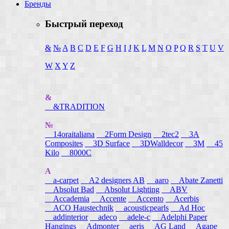
Бренды
Быстрый переход
&
№
A
B
C
D
E
F
G
H
I
J
K
L
M
N
O
P
Q
R
S
T
U
V
W
X
Y
Z
&
&TRADITION
№
14oraitaliana
2Form Design
2tec2
3A
Composites
3D Surface
3DWalldecor
3M
45
Kilo
8000C
A
a-carpet
A2 designers AB
aaro
Abate Zanetti
Absolut Bad
Absolut Lighting
ABV
Accademia
Accente
Accento
Acerbis
ACO Haustechnik
acousticpearls
Ad Hoc
addinterior
adeco
adele-c
Adelphi Paper
Hangings
Admonter
aeris
AG Land
Agape