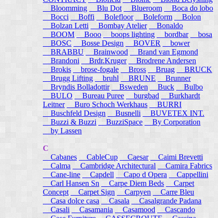
Bloomming
Blu Dot
Blueroom
Boca do lobo
Bocci
Boffi
Bolefloor
Boleform
Bolon
Bolzan Letti
Bombay Atelier
Bonaldo
BOOM
Booo
boops lighting
bordbar
bosa
BOSC
Bosse Design
BOVER
bower
BRABBU
Brainwood
Brand van Egmond
Brandoni
Brdr.Kruger
Brodrene Andersen
Brokis
brose-fogale
Bross
Bruag
BRUCK
Brugg Lifting
bruhl
BRUNE
Brunner
Bryndis Bolladottir
Bsweden
Buck
Bulbo
BULO
Bureau Puree
burgbad
Burkhardt
Leitner
Buro Schoch Werkhaus
BURRI
Buschfeld Design
Busnelli
BUVETEX INT.
Buzzi & Buzzi
BuzziSpace
By Corporation
by Lassen
C
Cabanes
CableCup
Caesar
Caimi Brevetti
Calma
Cambridge Architectural
Camira Fabrics
Cane-line
Capdell
Capo d Opera
Cappellini
Carl Hansen Sn
Carpe Diem Beds
Carpet
Concept
Carpet Sign
Carpyen
Carre Bleu
Casa dolce casa
Casala
Casalgrande Padana
Casali
Casamania
Casamood
Cascando