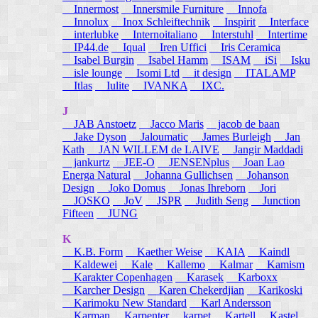
Innermost
Innersmile Furniture
Innofa
Innolux
Inox Schleiftechnik
Inspirit
Interface
interlubke
Internoitaliano
Interstuhl
Intertime
IP44.de
Iqual
Iren Uffici
Iris Ceramica
Isabel Burgin
Isabel Hamm
ISAM
iSi
Isku
isle lounge
Isomi Ltd
it design
ITALAMP
Itlas
Iulite
IVANKA
IXC.
J
JAB Anstoetz
Jacco Maris
jacob de baan
Jake Dyson
Jaloumatic
James Burleigh
Jan
Kath
JAN WILLEM de LAIVE
Jangir Maddadi
jankurtz
JEE-O
JENSENplus
Joan Lao
Energa Natural
Johanna Gullichsen
Johanson
Design
Joko Domus
Jonas Ihreborn
Jori
JOSKO
JoV
JSPR
Judith Seng
Junction
Fifteen
JUNG
K
K.B. Form
Kaether Weise
KAIA
Kaindl
Kaldewei
Kale
Kallemo
Kalmar
Kamism
Karakter Copenhagen
Karasek
Karboxx
Karcher Design
Karen Chekerdjian
Karikoski
Karimoku New Standard
Karl Andersson
Karman
Karpenter
karpet
Kartell
Kastel