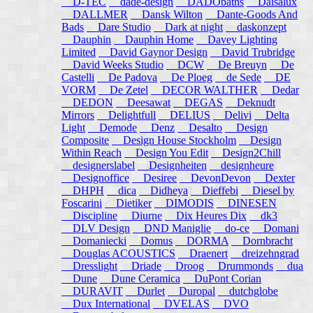
D-TEC
dade-design
DADObaths
Daisalux
DALLMER
Dansk Wilton
Dante-Goods And
Bads
Dare Studio
Dark at night
daskonzept
Dauphin
Dauphin Home
Davey Lighting
Limited
David Gaynor Design
David Trubridge
David Weeks Studio
DCW
De Breuyn
De
Castelli
De Padova
De Ploeg
de Sede
DE
VORM
De Zetel
DECOR WALTHER
Dedar
DEDON
Deesawat
DEGAS
Deknudt
Mirrors
Delightfull
DELIUS
Delivi
Delta
Light
Demode
Denz
Desalto
Design
Composite
Design House Stockholm
Design
Within Reach
Design You Edit
Design2Chill
designerslabel
Designheiten
designheure
Designoffice
Desiree
DevonDevon
Dexter
DHPH
dica
Didheya
Dieffebi
Diesel by
Foscarini
Dietiker
DIMODIS
DINESEN
Discipline
Diurne
Dix Heures Dix
dk3
DLV Design
DND Maniglie
do-ce
Domani
Domaniecki
Domus
DORMA
Dornbracht
Douglas ACOUSTICS
Draenert
dreizehngrad
Dresslight
Driade
Droog
Drummonds
dua
Dune
Dune Ceramica
DuPont Corian
DURAVIT
Durlet
Duropal
dutchglobe
Dux International
DVELAS
DVO