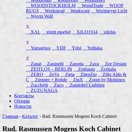
Woodesign
woodloops
Woodnotes
WOODSTOCKHOLM
WoodTrade
WOOP
RUGS
Workstead
Workware
Wortmeyer Licht
Wovin Wall
X
XAL
xbritt moebel
XILO1934
xilobis
Y
Yamagiwa
YDF
Ydol
Yothaka
Z
Zanat
Zaninelli
Zanotta
Zava
Zee Design
ZEITLOS – BERLIN
Zeitraum
Zeritalia
ZERO
ZeVa
Zieta
ZilenZio
Zilio Aldo &
C
Zimmer + Rohde
ZinX
Zoom by Mobimex
Zucchetti
Zuco
Zumtobel Lighting
ZUZUNAGA
Контакты
Обзоры
Новости
Главная
›
Каталог
›
Rud. Rasmussen Mogens Koch Cabinet
Rud. Rasmussen Mogens Koch Cabinet