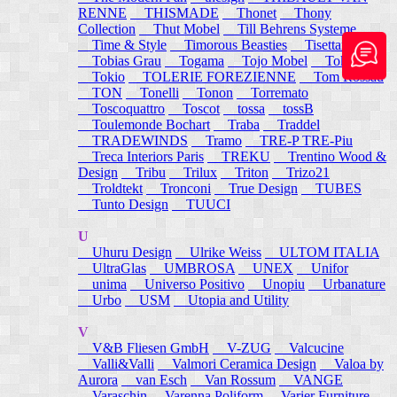
RENNE
THISMADE
Thonet
Thony
Collection
Thut Mobel
Till Behrens Systeme
Time & Style
Timorous Beasties
Tisettanta
Tobias Grau
Togama
Tojo Mobel
Token
Tokio
TOLERIE FOREZIENNE
Tom Rossau
TON
Tonelli
Tonon
Torremato
Toscoquattro
Toscot
tossa
tossB
Toulemonde Bochart
Traba
Traddel
TRADEWINDS
Tramo
TRE-P TRE-Piu
Treca Interiors Paris
TREKU
Trentino Wood &
Design
Tribu
Trilux
Triton
Trizo21
Troldtekt
Tronconi
True Design
TUBES
Tunto Design
TUUCI
U
Uhuru Design
Ulrike Weiss
ULTOM ITALIA
UltraGlas
UMBROSA
UNEX
Unifor
unima
Universo Positivo
Unopiu
Urbanature
Urbo
USM
Utopia and Utility
V
V&B Fliesen GmbH
V-ZUG
Valcucine
Valli&Valli
Valmori Ceramica Design
Valoa by
Aurora
van Esch
Van Rossum
VANGE
Varaschin
Varenna Poliform
Varier Furniture