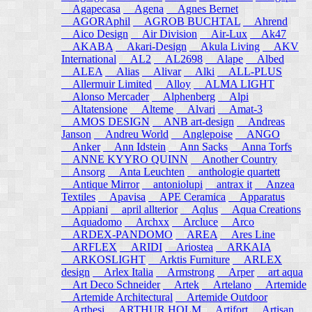
Agapecasa
Agena
Agnes Bernet
AGORAphil
AGROB BUCHTAL
Ahrend
Aico Design
Air Division
Air-Lux
Ak47
AKABA
Akari-Design
Akula Living
AKV
International
AL2
AL2698
Alape
Albed
ALEA
Alias
Alivar
Alki
ALL-PLUS
Allermuir Limited
Alloy
ALMA LIGHT
Alonso Mercader
Alphenberg
Alpi
Altatensione
Alteme
Alvari
Amat-3
AMOS DESIGN
ANB art-design
Andreas
Janson
Andreu World
Anglepoise
ANGO
Anker
Ann Idstein
Ann Sacks
Anna Torfs
ANNE KYYRO QUINN
Another Country
Ansorg
Anta Leuchten
anthologie quartett
Antique Mirror
antoniolupi
antrax it
Anzea
Textiles
Apavisa
APE Ceramica
Apparatus
Appiani
april allterior
Aqlus
Aqua Creations
Aquadomo
Archxx
Arcluce
Arco
ARDEX-PANDOMO
AREA
Ares Line
ARFLEX
ARIDI
Ariostea
ARKAIA
ARKOSLIGHT
Arktis Furniture
ARLEX
design
Arlex Italia
Armstrong
Arper
art aqua
Art Deco Schneider
Artek
Artelano
Artemide
Artemide Architectural
Artemide Outdoor
Arthesi
ARTHUR HOLM
Artifort
Artisan