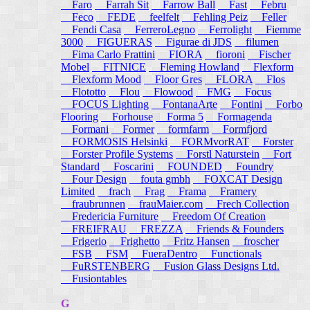
Faro
Farrah Sit
Farrow Ball
Fast
Febru
Feco
FEDE
feelfelt
Fehling Peiz
Feller
Fendi Casa
FerreroLegno
Ferrolight
Fiemme
3000
FIGUERAS
Figurae di JDS
filumen
Fima Carlo Frattini
FIORA
fioroni
Fischer
Mobel
FITNICE
Fleming Howland
Flexform
Flexform Mood
Floor Gres
FLORA
Flos
Flototto
Flou
Flowood
FMG
Focus
FOCUS Lighting
FontanaArte
Fontini
Forbo
Flooring
Forhouse
Forma 5
Formagenda
Formani
Former
formfarm
Formfjord
FORMOSIS Helsinki
FORMvorRAT
Forster
Forster Profile Systems
Forstl Naturstein
Fort
Standard
Foscarini
FOUNDED
Foundry
Four Design
fouta gmbh
FOXCAT Design
Limited
frach
Frag
Frama
Framery
fraubrunnen
frauMaier.com
Frech Collection
Fredericia Furniture
Freedom Of Creation
FREIFRAU
FREZZA
Friends & Founders
Frigerio
Frighetto
Fritz Hansen
froscher
FSB
FSM
FueraDentro
Functionals
FuRSTENBERG
Fusion Glass Designs Ltd.
Fusiontables
G