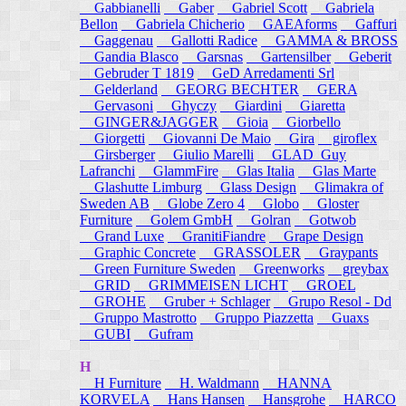
Gabbianelli
Gaber
Gabriel Scott
Gabriela
Bellon
Gabriela Chicherio
GAEAforms
Gaffuri
Gaggenau
Gallotti Radice
GAMMA & BROSS
Gandia Blasco
Garsnas
Gartensilber
Geberit
Gebruder T 1819
GeD Arredamenti Srl
Gelderland
GEORG BECHTER
GERA
Gervasoni
Ghyczy
Giardini
Giaretta
GINGER&JAGGER
Gioia
Giorbello
Giorgetti
Giovanni De Maio
Gira
giroflex
Girsberger
Giulio Marelli
GLAD_Guy
Lafranchi
GlammFire
Glas Italia
Glas Marte
Glashutte Limburg
Glass Design
Glimakra of
Sweden AB
Globe Zero 4
Globo
Gloster
Furniture
Golem GmbH
Golran
Gotwob
Grand Luxe
GranitiFiandre
Grape Design
Graphic Concrete
GRASSOLER
Graypants
Green Furniture Sweden
Greenworks
greybax
GRID
GRIMMEISEN LICHT
GROEL
GROHE
Gruber + Schlager
Grupo Resol - Dd
Gruppo Mastrotto
Gruppo Piazzetta
Guaxs
GUBI
Gufram
H
H Furniture
H. Waldmann
HANNA
KORVELA
Hans Hansen
Hansgrohe
HARCO