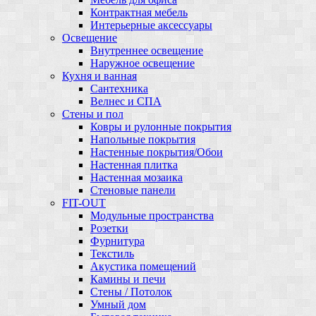
Контрактная мебель
Интерьерные аксессуары
Освещение
Внутреннее освещение
Наружное освещение
Кухня и ванная
Сантехника
Велнес и СПА
Стены и пол
Ковры и рулонные покрытия
Напольные покрытия
Настенные покрытия/Обои
Настенная плитка
Настенная мозаика
Стеновые панели
FIT-OUT
Модульные пространства
Розетки
Фурнитура
Текстиль
Акустика помещений
Камины и печи
Стены / Потолок
Умный дом