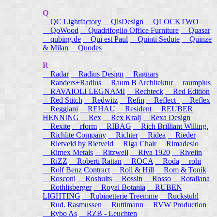
Q
QC Lightfactory
QisDesign
QLOCKTWO
QoWood
Quadrifoglio Office Furniture
Quasar
qubing.de
Qui est Paul
Quinti Sedute
Quinze
& Milan
Quodes
R
Radar
Radius Design
Ragnars
Randers+Radius
Raum B Architektur
raumplus
RAVAIOLI LEGNAMI
Rechteck
Red Edition
Red Stitch
Redwitz
Refin
Reflect+
Reflex
Reggiani
REHAU
Resident
REUBER
HENNING
Rex
Rex Kralj
Rexa Design
Rexite
rform
RIBAG
Rich Brilliant Willing.
Richlite Company
Richter
Ridea
Rieder
Rietveld by Rietveld
Riga Chair
Rimadesio
Rimex Metals
Ritzwell
Riva 1920
Rivelin
RiZZ
Roberti Rattan
ROCA
Roda
rohi
Rolf Benz Contract
Roll & Hill
Rom & Tonik
Rosconi
Roshults
Rossin
Rosso
Rotaliana
Rothlisberger
Royal Botania
RUBEN
LIGHTING
Rubinetterie Treemme
Ruckstuhl
Rud. Rasmussen
Ruttimann
RVW Production
Rybo As
RZB - Leuchten