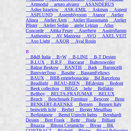
Artmodul
arturo alvarez
ASANDERUS
Asher Israelow
ASK-EMIL
Askman
Aspeqt
ASPLUND
Assemblyroom
Atanor
Atelier
Alinea
Atelier Areti
Atelier Haussmann
Atelier
Pfister
Atelier Sedap
atelje Lyktan
Atlas
Concorde
Attika Feuer
Auerberg
Austroflamm
Authentics
AV Mazzega
AVO
AXEL VEIT
Axo Light
AXOR
Ayal Rosin
B
B&B Italia
B+W
B-LINE
B-T Design
B.LUX
B.R.F
Baccarat
Baltensweiler
Balzar Beskow
BANTIE
Bark
Baroncelli
BarovierToso
Basalte
BassamFellows
BAUX
BBB emmebonacina
Bd Barcelona
Beadlight
BEAU-BIEN
BEdesign
Bedont
Beek collection
BEGA
behr
Belfakto
Bellboy
BELTA-FRAJUMAR
BELUX
Bench
Benchmark Furniture
Bencore
Bene
BENKERT-BAENKE
Bensen
Bensen Italy
benwirth licht
Berbel
Berger Metallbau
Berlintapete
Bernd Unrecht lights
Bernhardt
Design
Bert Frank
Bette
Bigla
Billiani
Bisazza
Bitossi Ceramiche
Bivaq
BK
CONTRACT
Blofield
Blome
Blond Belysning