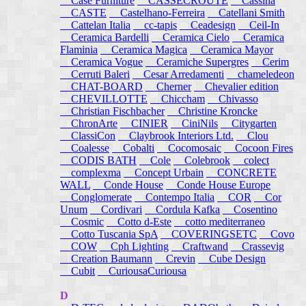
Case Furniture
CASSECROUTE
Cassina
CASTE
Castelhano-Ferreira
Catellani Smith
Cattelan Italia
cc-tapis
Ceadesign
Ceil-In
Ceramica Bardelli
Ceramica Cielo
Ceramica
Flaminia
Ceramica Magica
Ceramica Mayor
Ceramica Vogue
Ceramiche Supergres
Cerim
Cerruti Baleri
Cesar Arredamenti
chameledeon
CHAT-BOARD
Cherner
Chevalier edition
CHEVILLOTTE
Chiccham
Chivasso
Christian Fischbacher
Christine Kroncke
ChronArte
CINIER
CiniNils
Citygarten
ClassiCon
Claybrook Interiors Ltd.
Clou
Coalesse
Cobalti
Cocomosaic
Cocoon Fires
CODIS BATH
Cole
Colebrook
colect
complexma
Concept Urbain
CONCRETE
WALL
Conde House
Conde House Europe
Conglomerate
Contempo Italia
COR
Cor
Unum
Cordivari
Cordula Kafka
Cosentino
Cosmic
Cotto d-Este
cotto mediterraneo
Cotto Tuscania SpA
COVERINGSETC
Covo
COW
Cph Lighting
Craftwand
Crassevig
Creation Baumann
Crevin
Cube Design
Cubit
CuriousaCuriousa
D