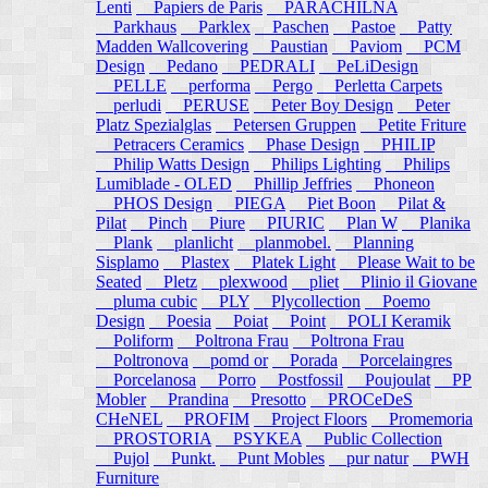
Lenti
Papiers de Paris
PARACHILNA
Parkhaus
Parklex
Paschen
Pastoe
Patty
Madden Wallcovering
Paustian
Paviom
PCM
Design
Pedano
PEDRALI
PeLiDesign
PELLE
performa
Pergo
Perletta Carpets
perludi
PERUSE
Peter Boy Design
Peter
Platz Spezialglas
Petersen Gruppen
Petite Friture
Petracers Ceramics
Phase Design
PHILIP
Philip Watts Design
Philips Lighting
Philips
Lumiblade - OLED
Phillip Jeffries
Phoneon
PHOS Design
PIEGA
Piet Boon
Pilat &
Pilat
Pinch
Piure
PIURIC
Plan W
Planika
Plank
planlicht
planmobel.
Planning
Sisplamo
Plastex
Platek Light
Please Wait to be
Seated
Pletz
plexwood
pliet
Plinio il Giovane
pluma cubic
PLY
Plycollection
Poemo
Design
Poesia
Poiat
Point
POLI Keramik
Poliform
Poltrona Frau
Poltrona Frau
Poltronova
pomd or
Porada
Porcelaingres
Porcelanosa
Porro
Postfossil
Poujoulat
PP
Mobler
Prandina
Presotto
PROCeDeS
CHeNEL
PROFIM
Project Floors
Promemoria
PROSTORIA
PSYKEA
Public Collection
Pujol
Punkt.
Punt Mobles
pur natur
PWH
Furniture