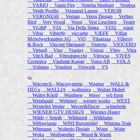
VARIO
Vauni Fire
Venetia Studium
Ventura
Verde Profilo
Vermund Larsen
VEROB
VERONESE
Verpan
Verso Design
Vertigo
Bird
Very Wood
Vesoi
Vest Leuchten
Vestre
VG&P
VIA
Via Della Spiga
VIAL
viasit
Vibia
Vibieffe
viccarbe
VIEFE
Vifian
Mobelwerkstatten AG
Vij5
Vilagrasa
Villeroy
& Boch
Vincent Sheppard
Vinterio
VIOCERO
Virtuell
Viso
Visplay
Vistosi
Viteo
Vitra
VitrA Bad
Vitrealspecchi
Vitrocsa
VIVES
Ceramica
Vladimir Kagan
Voice AB
VOLA
Volimea
Vondom
Vorwerk
VS
W
Wacotech - Wacosystems
Wagner
WALL &
DECo
WALLIA
wallunica
Walser Mobel
Walter Knoll
Wastberg
Wave
wb form
Weishaupl
Weitzner
werner works
WEST
Westeifel Werke
Wever&Ducre
whitebeds
WIENER GTV DESIGN
Wiesner-Hager
Wilde + Spieth
Wildspirit
Wilkhahn
Willowlamp
WINI Buromobel
Wintons Teak
Wittmann
Wobedo Design
Wogg
Wohr
Woka
Wolfsgruber
Wood & Washi