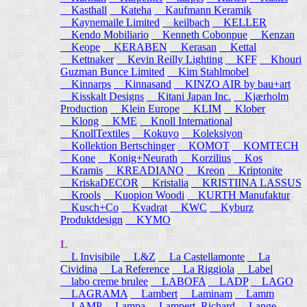
Kasthall
Kateha
Kaufmann Keramik
Kaynemaile Limited
keilbach
KELLER
Kendo Mobiliario
Kenneth Cobonpue
Kenzan
Keope
KERABEN
Kerasan
Kettal
Kettnaker
Kevin Reilly Lighting
KFF
Khouri
Guzman Bunce Limited
Kim Stahlmobel
Kinnarps
Kinnasand
KINZO AIR by bau+art
Kisskalt Designs
Kitani Japan Inc.
Kjærholm
Production
Klein Europe
KLIM
Klober
Klong
KME
Knoll International
KnollTextiles
Kokuyo
Koleksiyon
Kollektion Bertschinger
KOMOT
KOMTECH
Kone
Konig+Neurath
Korzilius
Kos
Kramis
KREADIANO
Kreon
Kriptonite
KriskaDECOR
Kristalia
KRISTIINA LASSUS
Krools
Kuopion Woodi
KURTH Manufaktur
Kusch+Co
Kvadrat
KWC
Kyburz
Produktdesign
KYMO
L
L Invisibile
L&Z
La Castellamonte
La
Cividina
La Reference
La Riggiola
Label
labo creme brulee
LABOFA
LADP
LAGO
LAGRAMA
Lambert
Laminam
Lamm
LAMP
Lampa
Lampert, Richard
Lange