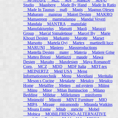
M-SHAPE
M2L
MA
Ma&De
MA-U
Studio
Maasberg
Made By Hand
Made In Ratio
Made In Taunus
mafi
Magis
Magnus Olesen
Maharam
maigrau
Maiori Design
MAKRO
Mamagreen
mammalampa
Mandal Veveri
Mandala
MANTRA
manufakt
Manufakturplus
Manutti
Maoli
Marazzi
Group
Marcal Signaletique
Marcel By
Marie
Khouri Design
Markanto
Marotte
Marset
Marsotto
Martela Oyj
Martex
martinelli luce
MARUNI
Masiero
Massproductions
Mastella Design
mater
Materia
Matiere Grise
Matteo Brioni
Mattiazzi
maude
Mawa
Design
Maxalto
Maxdesign
Maya Romanoff
Corp.
MCZ
MDD
MDF Italia
MDT-tex
MEINERTZ
Meld USA
Meng
Informationstechnik
Menu
Meridiani
Meritalia
Meson s Cucine
Metalarte
Metalco
Metalco
Home
Metalfire
Metten
mf-system
Miiing
Miinu
Miior
Milan Iluminacion
Milano
Bedding
Milldue
Millelumen
miniforms
Minimobl
Minotti
MINT Furniture
MIO
MIPA
Mirage
miramondo
Miranda Watkins
Misura Emme
Mitab
mmcite
Mobel
Mobica
MOBILFRESNO-ALTERNATIVE