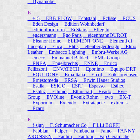
Dynamobel
E
e15
EBB-FLOW
Echtstahl
Eclisse
ECUS
Eden Design
Edition Wohnbedarf
editionformform
EeStairs
Effegibi
eggersmann
Ego Paris
eigenmannDUROT
Eleanor Home
ELEMENT ONE
Elementi di
Luceplan
Elica
Elitis
ellenbergerdesign
Elmo
Leather
Embacco Lighting
Embru-Werke AG
emeco
Emmanuel Babled
EMU Group
ENEA
Engelbrechts
ENNE
Enrico
Pellizzoni
ENVATECH
Eponimo
Equipo DRT
EQUITONE
Erba Italia
Ercol
Erik Jorgensen
Ernestomeda
ERSA
Erwin Hauer Studios
Esaila
ESIGO
ESIT
Espasso
Esthec
Estiluz
Ethimo
Ethnicraft
Evado
Evie
Group
EVOline
Evonik Rohm
ewo
EX-T
Expormim
Extendo
Extratapete
extremis
Ezarri
F
f-sign
F. Schumacher Co
F.LLi BOFFI
Fabbian
Falper
Fambuena
Famo
FANNY
ARONSEN
Fantini
Fantoni
Fap Ceramiche