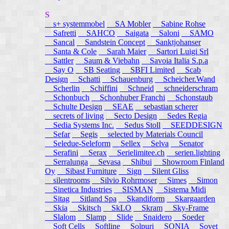
S
s+ systemmobel
SA Mobler
Sabine Rohse
Safretti
SAHCO
Saigata
Saloni
SAMO
Sancal
Sandstein Concept
Sanktjohanser
Santa & Cole
Sarah Maier
Sartori Luigi Srl
Sattler
Saum & Viebahn
Savoia Italia S.p.a
Say O
SB Seating
SBFI Limited
Scab
Design
Schatti
Schauenburg
Scheicher.Wand
Scherlin
Schiffini
Schneid
schneiderschram
Schonbuch
Schonhuber Franchi
Schonstaub
Schulte Design
SEAE
sebastian scherer
secrets of living
Secto Design
Sedes Regia
Sedia Systems Inc.
Sedus Stoll
SEEDDESIGN
Sefar
Segis
selected by Materials Council
Seledue-Seleform
Sellex
Selva
Senator
Serafini
Serax
Serielimitee.ch
serien.lighting
Serralunga
Sevasa
Shibui
Showroom Finland
Oy
Sibast Furniture
Sign
Silent Gliss
silentrooms
Silvio Rohrmoser
Simes
Simon
Sinetica Industries
SISMAN
Sistema Midi
Sitag
Sitland Spa
Skandiform
Skargaarden
Skia
Skitsch
SkLO
Skram
Sky-Frame
Slalom
Slamp
Slide
Snaidero
Soeder
Soft Cells
Softline
Solpuri
SONIA
Sovet