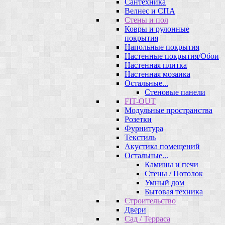
Сантехника
Велнес и СПА
Стены и пол
Ковры и рулонные
покрытия
Напольные покрытия
Настенные покрытия/Обои
Настенная плитка
Настенная мозаика
Остальные...
Стеновые панели
FIT-OUT
Модульные пространства
Розетки
Фурнитура
Текстиль
Акустика помещений
Остальные...
Камины и печи
Стены / Потолок
Умный дом
Бытовая техника
Строительство
Двери
Сад / Терраса