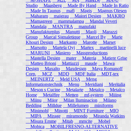
M-SHAPE
M2L
MA
Ma&De
MA-U
Studio
Maasberg
Made By Hand
Made In Ratio
Made In Taunus
mafi
Magis
Magnus Olesen
Maharam
maigrau
Maiori Design
MAKRO
Mamagreen
mammalampa
Mandal Veveri
Mandala
MANTRA
manufakt
Manufakturplus
Manutti
Maoli
Marazzi
Group
Marcal Signaletique
Marcel By
Marie
Khouri Design
Markanto
Marotte
Marset
Marsotto
Martela Oyj
Martex
martinelli luce
MARUNI
Masiero
Massproductions
Mastella Design
mater
Materia
Matiere Grise
Matteo Brioni
Mattiazzi
maude
Mawa
Design
Maxalto
Maxdesign
Maya Romanoff
Corp.
MCZ
MDD
MDF Italia
MDT-tex
MEINERTZ
Meld USA
Meng
Informationstechnik
Menu
Meridiani
Meritalia
Meson s Cucine
Metalarte
Metalco
Metalco
Home
Metalfire
Metten
mf-system
Miiing
Miinu
Miior
Milan Iluminacion
Milano
Bedding
Milldue
Millelumen
miniforms
Minimobl
Minotti
MINT Furniture
MIO
MIPA
Mirage
miramondo
Miranda Watkins
Misura Emme
Mitab
mmcite
Mobel
Mobica
MOBILFRESNO-ALTERNATIVE