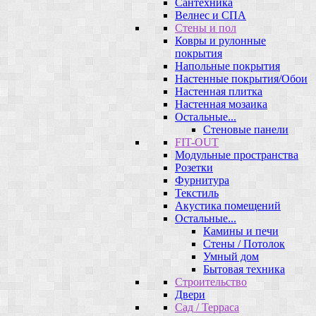
Сантехника
Велнес и СПА
Стены и пол
Ковры и рулонные
покрытия
Напольные покрытия
Настенные покрытия/Обои
Настенная плитка
Настенная мозаика
Остальные...
Стеновые панели
FIT-OUT
Модульные пространства
Розетки
Фурнитура
Текстиль
Акустика помещений
Остальные...
Камины и печи
Стены / Потолок
Умный дом
Бытовая техника
Строительство
Двери
Сад / Терраса