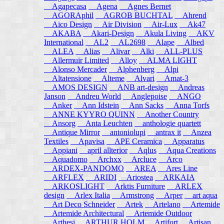
Agapecasa
Agena
Agnes Bernet
AGORAphil
AGROB BUCHTAL
Ahrend
Aico Design
Air Division
Air-Lux
Ak47
AKABA
Akari-Design
Akula Living
AKV
International
AL2
AL2698
Alape
Albed
ALEA
Alias
Alivar
Alki
ALL-PLUS
Allermuir Limited
Alloy
ALMA LIGHT
Alonso Mercader
Alphenberg
Alpi
Altatensione
Alteme
Alvari
Amat-3
AMOS DESIGN
ANB art-design
Andreas
Janson
Andreu World
Anglepoise
ANGO
Anker
Ann Idstein
Ann Sacks
Anna Torfs
ANNE KYYRO QUINN
Another Country
Ansorg
Anta Leuchten
anthologie quartett
Antique Mirror
antoniolupi
antrax it
Anzea
Textiles
Apavisa
APE Ceramica
Apparatus
Appiani
april allterior
Aqlus
Aqua Creations
Aquadomo
Archxx
Arcluce
Arco
ARDEX-PANDOMO
AREA
Ares Line
ARFLEX
ARIDI
Ariostea
ARKAIA
ARKOSLIGHT
Arktis Furniture
ARLEX
design
Arlex Italia
Armstrong
Arper
art aqua
Art Deco Schneider
Artek
Artelano
Artemide
Artemide Architectural
Artemide Outdoor
Arthesi
ARTHUR HOLM
Artifort
Artisan