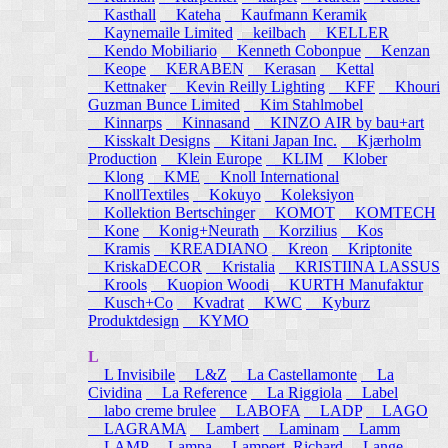
Kasthall
Kateha
Kaufmann Keramik
Kaynemaile Limited
keilbach
KELLER
Kendo Mobiliario
Kenneth Cobonpue
Kenzan
Keope
KERABEN
Kerasan
Kettal
Kettnaker
Kevin Reilly Lighting
KFF
Khouri
Guzman Bunce Limited
Kim Stahlmobel
Kinnarps
Kinnasand
KINZO AIR by bau+art
Kisskalt Designs
Kitani Japan Inc.
Kjærholm
Production
Klein Europe
KLIM
Klober
Klong
KME
Knoll International
KnollTextiles
Kokuyo
Koleksiyon
Kollektion Bertschinger
KOMOT
KOMTECH
Kone
Konig+Neurath
Korzilius
Kos
Kramis
KREADIANO
Kreon
Kriptonite
KriskaDECOR
Kristalia
KRISTIINA LASSUS
Krools
Kuopion Woodi
KURTH Manufaktur
Kusch+Co
Kvadrat
KWC
Kyburz
Produktdesign
KYMO
L
L Invisibile
L&Z
La Castellamonte
La
Cividina
La Reference
La Riggiola
Label
labo creme brulee
LABOFA
LADP
LAGO
LAGRAMA
Lambert
Laminam
Lamm
LAMP
Lampa
Lampert, Richard
Lange