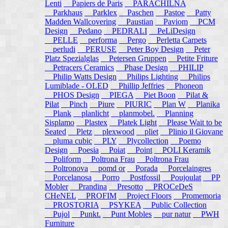
Lenti
Papiers de Paris
PARACHILNA
Parkhaus
Parklex
Paschen
Pastoe
Patty
Madden Wallcovering
Paustian
Paviom
PCM
Design
Pedano
PEDRALI
PeLiDesign
PELLE
performa
Pergo
Perletta Carpets
perludi
PERUSE
Peter Boy Design
Peter
Platz Spezialglas
Petersen Gruppen
Petite Friture
Petracers Ceramics
Phase Design
PHILIP
Philip Watts Design
Philips Lighting
Philips
Lumiblade - OLED
Phillip Jeffries
Phoneon
PHOS Design
PIEGA
Piet Boon
Pilat &
Pilat
Pinch
Piure
PIURIC
Plan W
Planika
Plank
planlicht
planmobel.
Planning
Sisplamo
Plastex
Platek Light
Please Wait to be
Seated
Pletz
plexwood
pliet
Plinio il Giovane
pluma cubic
PLY
Plycollection
Poemo
Design
Poesia
Poiat
Point
POLI Keramik
Poliform
Poltrona Frau
Poltrona Frau
Poltronova
pomd or
Porada
Porcelaingres
Porcelanosa
Porro
Postfossil
Poujoulat
PP
Mobler
Prandina
Presotto
PROCeDeS
CHeNEL
PROFIM
Project Floors
Promemoria
PROSTORIA
PSYKEA
Public Collection
Pujol
Punkt.
Punt Mobles
pur natur
PWH
Furniture