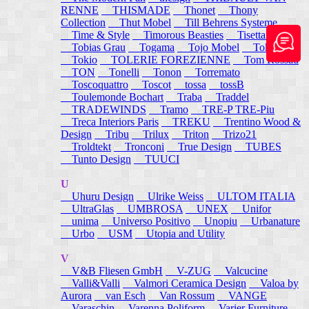
RENNE
THISMADE
Thonet
Thony
Collection
Thut Mobel
Till Behrens Systeme
Time & Style
Timorous Beasties
Tisettanta
Tobias Grau
Togama
Tojo Mobel
Token
Tokio
TOLERIE FOREZIENNE
Tom Rossau
TON
Tonelli
Tonon
Torremato
Toscoquattro
Toscot
tossa
tossB
Toulemonde Bochart
Traba
Traddel
TRADEWINDS
Tramo
TRE-P TRE-Piu
Treca Interiors Paris
TREKU
Trentino Wood &
Design
Tribu
Trilux
Triton
Trizo21
Troldtekt
Tronconi
True Design
TUBES
Tunto Design
TUUCI
U
Uhuru Design
Ulrike Weiss
ULTOM ITALIA
UltraGlas
UMBROSA
UNEX
Unifor
unima
Universo Positivo
Unopiu
Urbanature
Urbo
USM
Utopia and Utility
V
V&B Fliesen GmbH
V-ZUG
Valcucine
Valli&Valli
Valmori Ceramica Design
Valoa by
Aurora
van Esch
Van Rossum
VANGE
Varaschin
Varenna Poliform
Varier Furniture