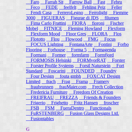
Faro
Farrah Sit
Farrow Ball
Fast
Febru
Feco
FEDE
feelfelt
Fehling Peiz
Feller
Fendi Casa
FerreroLegno
Ferrolight
Fiemme
3000
FIGUERAS
Figurae di JDS
filumen
Fima Carlo Frattini
FIORA
fioroni
Fischer
Mobel
FITNICE
Fleming Howland
Flexform
Flexform Mood
Floor Gres
FLORA
Flos
Flototto
Flou
Flowood
FMG
Focus
FOCUS Lighting
FontanaArte
Fontini
Forbo
Flooring
Forhouse
Forma 5
Formagenda
Formani
Former
formfarm
Formfjord
FORMOSIS Helsinki
FORMvorRAT
Forster
Forster Profile Systems
Forstl Naturstein
Fort
Standard
Foscarini
FOUNDED
Foundry
Four Design
fouta gmbh
FOXCAT Design
Limited
frach
Frag
Frama
Framery
fraubrunnen
frauMaier.com
Frech Collection
Fredericia Furniture
Freedom Of Creation
FREIFRAU
FREZZA
Friends & Founders
Frigerio
Frighetto
Fritz Hansen
froscher
FSB
FSM
FueraDentro
Functionals
FuRSTENBERG
Fusion Glass Designs Ltd.
Fusiontables
G