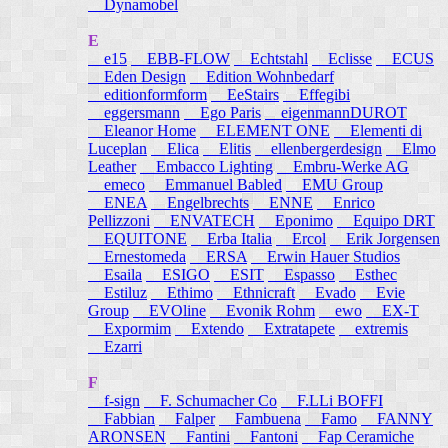
Dynamobel
E
e15
EBB-FLOW
Echtstahl
Eclisse
ECUS
Eden Design
Edition Wohnbedarf
editionformform
EeStairs
Effegibi
eggersmann
Ego Paris
eigenmannDUROT
Eleanor Home
ELEMENT ONE
Elementi di
Luceplan
Elica
Elitis
ellenbergerdesign
Elmo
Leather
Embacco Lighting
Embru-Werke AG
emeco
Emmanuel Babled
EMU Group
ENEA
Engelbrechts
ENNE
Enrico
Pellizzoni
ENVATECH
Eponimo
Equipo DRT
EQUITONE
Erba Italia
Ercol
Erik Jorgensen
Ernestomeda
ERSA
Erwin Hauer Studios
Esaila
ESIGO
ESIT
Espasso
Esthec
Estiluz
Ethimo
Ethnicraft
Evado
Evie
Group
EVOline
Evonik Rohm
ewo
EX-T
Expormim
Extendo
Extratapete
extremis
Ezarri
F
f-sign
F. Schumacher Co
F.LLi BOFFI
Fabbian
Falper
Fambuena
Famo
FANNY
ARONSEN
Fantini
Fantoni
Fap Ceramiche