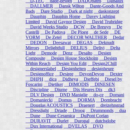
D-TEC
dade-design
DADObaths
Daisalux
DALLMER
Dansk Wilton
Dante-Goods And
Bads
Dare Studio
Dark at night
daskonzept
Dauphin
Dauphin Home
Davey Lighting
Limited
David Gaynor Design
David Trubridge
David Weeks Studio
DCW
De Breuyn
De
Castelli
De Padova
De Ploeg
de Sede
DE
VORM
De Zetel
DECOR WALTHER
Dedar
DEDON
Deesawat
DEGAS
Deknudt
Mirrors
Delightfull
DELIUS
Delivi
Delta
Light
Demode
Denz
Desalto
Design
Composite
Design House Stockholm
Design
Within Reach
Design You Edit
Design2Chill
designerslabel
Designheiten
designheure
Designoffice
Desiree
DevonDevon
Dexter
DHPH
dica
Didheya
Dieffebi
Diesel by
Foscarini
Dietiker
DIMODIS
DINESEN
Discipline
Diurne
Dix Heures Dix
dk3
DLV Design
DND Maniglie
do-ce
Domani
Domaniecki
Domus
DORMA
Dornbracht
Douglas ACOUSTICS
Draenert
dreizehngrad
Dresslight
Driade
Droog
Drummonds
dua
Dune
Dune Ceramica
DuPont Corian
DURAVIT
Durlet
Duropal
dutchglobe
Dux International
DVELAS
DVO