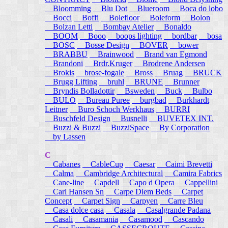
Bloomming
Blu Dot
Blueroom
Boca do lobo
Bocci
Boffi
Bolefloor
Boleform
Bolon
Bolzan Letti
Bombay Atelier
Bonaldo
BOOM
Booo
boops lighting
bordbar
bosa
BOSC
Bosse Design
BOVER
bower
BRABBU
Brainwood
Brand van Egmond
Brandoni
Brdr.Kruger
Brodrene Andersen
Brokis
brose-fogale
Bross
Bruag
BRUCK
Brugg Lifting
bruhl
BRUNE
Brunner
Bryndis Bolladottir
Bsweden
Buck
Bulbo
BULO
Bureau Puree
burgbad
Burkhardt
Leitner
Buro Schoch Werkhaus
BURRI
Buschfeld Design
Busnelli
BUVETEX INT.
Buzzi & Buzzi
BuzziSpace
By Corporation
by Lassen
C
Cabanes
CableCup
Caesar
Caimi Brevetti
Calma
Cambridge Architectural
Camira Fabrics
Cane-line
Capdell
Capo d Opera
Cappellini
Carl Hansen Sn
Carpe Diem Beds
Carpet
Concept
Carpet Sign
Carpyen
Carre Bleu
Casa dolce casa
Casala
Casalgrande Padana
Casali
Casamania
Casamood
Cascando