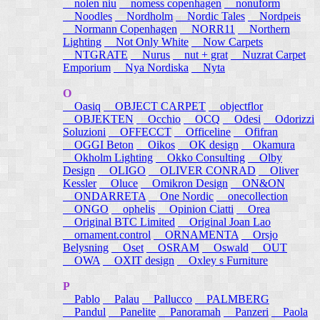
nolen niu
nomess copenhagen
nonuform
Noodles
Nordholm
Nordic Tales
Nordpeis
Normann Copenhagen
NORR11
Northern
Lighting
Not Only White
Now Carpets
NTGRATE
Nurus
nut + grat
Nuzrat Carpet
Emporium
Nya Nordiska
Nyta
O
Oasiq
OBJECT CARPET
objectflor
OBJEKTEN
Occhio
OCQ
Odesi
Odorizzi
Soluzioni
OFFECCT
Officeline
Ofifran
OGGI Beton
Oikos
OK design
Okamura
Okholm Lighting
Okko Consulting
Olby
Design
OLIGO
OLIVER CONRAD
Oliver
Kessler
Oluce
Omikron Design
ON&ON
ONDARRETA
One Nordic
onecollection
ONGO
ophelis
Opinion Ciatti
Orea
Original BTC Limited
Original Joan Lao
ornament.control
ORNAMENTA
Orsjo
Belysning
Oset
OSRAM
Oswald
OUT
OWA
OXIT design
Oxley s Furniture
P
Pablo
Palau
Pallucco
PALMBERG
Pandul
Panelite
Panoramah
Panzeri
Paola