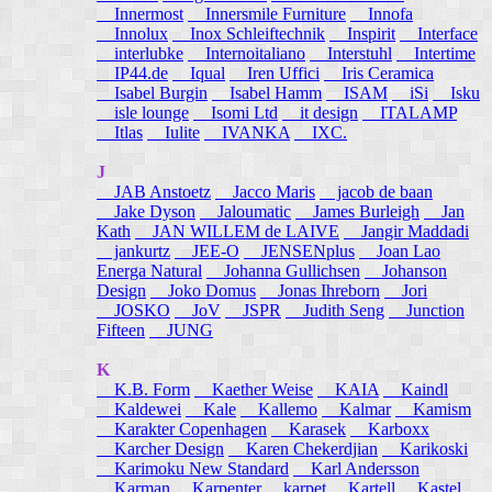
Innermost
Innersmile Furniture
Innofa
Innolux
Inox Schleiftechnik
Inspirit
Interface
interlubke
Internoitaliano
Interstuhl
Intertime
IP44.de
Iqual
Iren Uffici
Iris Ceramica
Isabel Burgin
Isabel Hamm
ISAM
iSi
Isku
isle lounge
Isomi Ltd
it design
ITALAMP
Itlas
Iulite
IVANKA
IXC.
J
JAB Anstoetz
Jacco Maris
jacob de baan
Jake Dyson
Jaloumatic
James Burleigh
Jan
Kath
JAN WILLEM de LAIVE
Jangir Maddadi
jankurtz
JEE-O
JENSENplus
Joan Lao
Energa Natural
Johanna Gullichsen
Johanson
Design
Joko Domus
Jonas Ihreborn
Jori
JOSKO
JoV
JSPR
Judith Seng
Junction
Fifteen
JUNG
K
K.B. Form
Kaether Weise
KAIA
Kaindl
Kaldewei
Kale
Kallemo
Kalmar
Kamism
Karakter Copenhagen
Karasek
Karboxx
Karcher Design
Karen Chekerdjian
Karikoski
Karimoku New Standard
Karl Andersson
Karman
Karpenter
karpet
Kartell
Kastel