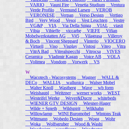
VARIO
Vauni Fire
Venetia Studium
Ventura
Verde Profilo
Vermund Larsen
VEROB
VERONESE
Verpan
Verso Design
Vertigo
Bird
Very Wood
Vesoi
Vest Leuchten
Vestre
VG&P
VIA
Via Della Spiga
VIAL
viasit
Vibia
Vibieffe
viccarbe
VIEFE
Vifian
Mobelwerkstatten AG
Vij5
Vilagrasa
Villeroy
& Boch
Vincent Sheppard
Vinterio
VIOCERO
Virtuell
Viso
Visplay
Vistosi
Viteo
Vitra
VitrA Bad
Vitrealspecchi
Vitrocsa
VIVES
Ceramica
Vladimir Kagan
Voice AB
VOLA
Volimea
Vondom
Vorwerk
VS
W
Wacotech - Wacosystems
Wagner
WALL &
DECo
WALLIA
wallunica
Walser Mobel
Walter Knoll
Wastberg
Wave
wb form
Weishaupl
Weitzner
werner works
WEST
Westeifel Werke
Wever&Ducre
whitebeds
WIENER GTV DESIGN
Wiesner-Hager
Wilde + Spieth
Wildspirit
Wilkhahn
Willowlamp
WINI Buromobel
Wintons Teak
Wittmann
Wobedo Design
Wogg
Wohr
Woka
Wolfsgruber
Wood & Washi