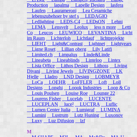
Production
lapalma
Lapelle Design
lasfera
Laufen
Laurameroni
Lea Ceramiche
lebenszubehoer by stef s
LEDAGIO
Ledlighting
LEDS-C4
LEDsON
Lehni
LEMA
Lensvelt
Leolux
less n more
Letti
Co
Leucos
LEUWICO
LEVANTINA
Licht
im Raum
Lichterloh
Lichtlauf
lichtprojekte
LIEHT
Light&Contrast
Lightnet
Lightyears
Ligne Roset
Lillian oberg
Lily Latifi
Limited.ch
Limpalux
Linde&Linde
Lineabeta
Lineablinds
Linteloo
Lintex
Lista Office
Lithos Design
Lithoss
Living
Divani
Living Jewels
LIVINGZONE
LK
Hjelle
Lladro
LND Design
LOBMEYR
LoCa
LOEHR
LoFFLER
Loft
Loll
Designs
Longhi
Loook Industries
Loop & Co
Louis Poulsen
Louise Roe
Lounge 22
Lourens Fisher
Lucelab
LUCENTE
LUCEPLAN
luce²
LUCTRA
Luflic
Lumen Center Italia
Lumigraf
LUMINA
Lumini
Lustrum
Lutz Huning
Luxonov
Luxy
Luz Difusion
lzf
M