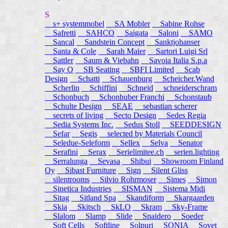
S
s+ systemmobel
SA Mobler
Sabine Rohse
Safretti
SAHCO
Saigata
Saloni
SAMO
Sancal
Sandstein Concept
Sanktjohanser
Santa & Cole
Sarah Maier
Sartori Luigi Srl
Sattler
Saum & Viebahn
Savoia Italia S.p.a
Say O
SB Seating
SBFI Limited
Scab
Design
Schatti
Schauenburg
Scheicher.Wand
Scherlin
Schiffini
Schneid
schneiderschram
Schonbuch
Schonhuber Franchi
Schonstaub
Schulte Design
SEAE
sebastian scherer
secrets of living
Secto Design
Sedes Regia
Sedia Systems Inc.
Sedus Stoll
SEEDDESIGN
Sefar
Segis
selected by Materials Council
Seledue-Seleform
Sellex
Selva
Senator
Serafini
Serax
Serielimitee.ch
serien.lighting
Serralunga
Sevasa
Shibui
Showroom Finland
Oy
Sibast Furniture
Sign
Silent Gliss
silentrooms
Silvio Rohrmoser
Simes
Simon
Sinetica Industries
SISMAN
Sistema Midi
Sitag
Sitland Spa
Skandiform
Skargaarden
Skia
Skitsch
SkLO
Skram
Sky-Frame
Slalom
Slamp
Slide
Snaidero
Soeder
Soft Cells
Softline
Solpuri
SONIA
Sovet