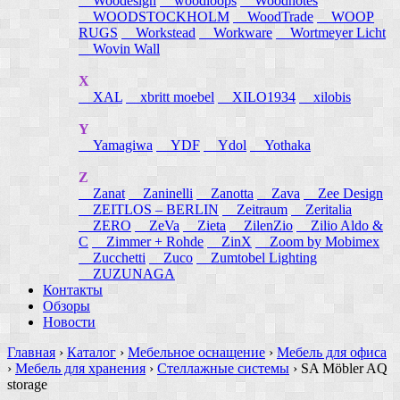
Woodesign
woodloops
Woodnotes
WOODSTOCKHOLM
WoodTrade
WOOP
RUGS
Workstead
Workware
Wortmeyer Licht
Wovin Wall
X
XAL
xbritt moebel
XILO1934
xilobis
Y
Yamagiwa
YDF
Ydol
Yothaka
Z
Zanat
Zaninelli
Zanotta
Zava
Zee Design
ZEITLOS – BERLIN
Zeitraum
Zeritalia
ZERO
ZeVa
Zieta
ZilenZio
Zilio Aldo &
C
Zimmer + Rohde
ZinX
Zoom by Mobimex
Zucchetti
Zuco
Zumtobel Lighting
ZUZUNAGA
Контакты
Обзоры
Новости
Главная
›
Каталог
›
Мебельное оснащение
›
Мебель для офиса
›
Мебель для хранения
›
Стеллажные системы
›
SA Möbler AQ
storage