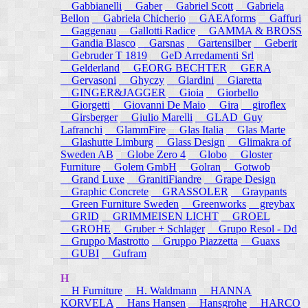
Gabbianelli
Gaber
Gabriel Scott
Gabriela
Bellon
Gabriela Chicherio
GAEAforms
Gaffuri
Gaggenau
Gallotti Radice
GAMMA & BROSS
Gandia Blasco
Garsnas
Gartensilber
Geberit
Gebruder T 1819
GeD Arredamenti Srl
Gelderland
GEORG BECHTER
GERA
Gervasoni
Ghyczy
Giardini
Giaretta
GINGER&JAGGER
Gioia
Giorbello
Giorgetti
Giovanni De Maio
Gira
giroflex
Girsberger
Giulio Marelli
GLAD_Guy
Lafranchi
GlammFire
Glas Italia
Glas Marte
Glashutte Limburg
Glass Design
Glimakra of
Sweden AB
Globe Zero 4
Globo
Gloster
Furniture
Golem GmbH
Golran
Gotwob
Grand Luxe
GranitiFiandre
Grape Design
Graphic Concrete
GRASSOLER
Graypants
Green Furniture Sweden
Greenworks
greybax
GRID
GRIMMEISEN LICHT
GROEL
GROHE
Gruber + Schlager
Grupo Resol - Dd
Gruppo Mastrotto
Gruppo Piazzetta
Guaxs
GUBI
Gufram
H
H Furniture
H. Waldmann
HANNA
KORVELA
Hans Hansen
Hansgrohe
HARCO