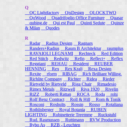
Q
QC Lightfactory
QisDesign
QLOCKTWO
QoWood
Quadrifoglio Office Furniture
Quasar
qubing.de
Qui est Paul
Quinti Sedute
Quinze
& Milan
Quodes
R
Radar
Radius Design
Ragnars
Randers+Radius
Raum B Architektur
raumplus
RAVAIOLI LEGNAMI
Rechteck
Red Edition
Red Stitch
Redwitz
Refin
Reflect+
Reflex
Reggiani
REHAU
Resident
REUBER
HENNING
Rex
Rex Kralj
Rexa Design
Rexite
rform
RIBAG
Rich Brilliant Willing.
Richlite Company
Richter
Ridea
Rieder
Rietveld by Rietveld
Riga Chair
Rimadesio
Rimex Metals
Ritzwell
Riva 1920
Rivelin
RiZZ
Roberti Rattan
ROCA
Roda
rohi
Rolf Benz Contract
Roll & Hill
Rom & Tonik
Rosconi
Roshults
Rossin
Rosso
Rotaliana
Rothlisberger
Royal Botania
RUBEN
LIGHTING
Rubinetterie Treemme
Ruckstuhl
Rud. Rasmussen
Ruttimann
RVW Production
Rybo As
RZB - Leuchten