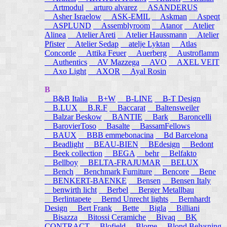
Artmodul
arturo alvarez
ASANDERUS
Asher Israelow
ASK-EMIL
Askman
Aspeqt
ASPLUND
Assemblyroom
Atanor
Atelier
Alinea
Atelier Areti
Atelier Haussmann
Atelier
Pfister
Atelier Sedap
atelje Lyktan
Atlas
Concorde
Attika Feuer
Auerberg
Austroflamm
Authentics
AV Mazzega
AVO
AXEL VEIT
Axo Light
AXOR
Ayal Rosin
B
B&B Italia
B+W
B-LINE
B-T Design
B.LUX
B.R.F
Baccarat
Baltensweiler
Balzar Beskow
BANTIE
Bark
Baroncelli
BarovierToso
Basalte
BassamFellows
BAUX
BBB emmebonacina
Bd Barcelona
Beadlight
BEAU-BIEN
BEdesign
Bedont
Beek collection
BEGA
behr
Belfakto
Bellboy
BELTA-FRAJUMAR
BELUX
Bench
Benchmark Furniture
Bencore
Bene
BENKERT-BAENKE
Bensen
Bensen Italy
benwirth licht
Berbel
Berger Metallbau
Berlintapete
Bernd Unrecht lights
Bernhardt
Design
Bert Frank
Bette
Bigla
Billiani
Bisazza
Bitossi Ceramiche
Bivaq
BK
CONTRACT
Blofield
Blome
Blond Belysning