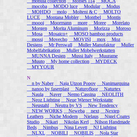
mobilia collection
Mobles 114
MOCA
mocoba
MODO luce
Modular
Modus
MOHDO
molo
Molteni & C
MOLTO
LUCE
Montana Mobler
Montbel
Montis
moooi
Moormann
more
Moree
Morelato
Morgen
Morita Aluminum
Morizza
Moroso
Mosa
Mosaico+
MOSO bamboo products
mossi
Movecho
MOVISI
mox
Moz
Designs
Mr Perswall
Muller Manufaktur
Muller
Mobelfabrikation
Muller Mobelwerkstatten
MUNNA Design
Mussi Italy
Muurame
Muuto
My home collection
MYDECK
MYYOUR
N
n by Naber
Naja Utzon Popov
Nanimarquina
nanoo by faserplast
Naturofloor
Naturtex
Naula
Naver
Nemo Cassina
NEOLITH
Neoz Lighting
Neue Wiener Werkstatte
Neustahl
Neutra by VS
New Tendency
NEW WORKS
Neweba
next
Nextep
Leathers
Niche Modern
Nielaus
Nigel Coates
Studio
Nikari
Nikolas Kerl
Nilson Handmade
Beds
Nimbus
Nina Levett
NJ Lighting
NLXL
NOBILI
NOBILIS
Nola Star