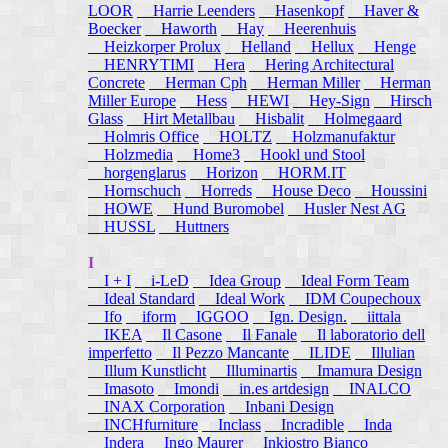
LOOR
Harrie Leenders
Hasenkopf
Haver &
Boecker
Haworth
Hay
Heerenhuis
Heizkorper Prolux
Helland
Hellux
Henge
HENRYTIMI
Hera
Hering Architectural
Concrete
Herman Cph
Herman Miller
Herman
Miller Europe
Hess
HEWI
Hey-Sign
Hirsch
Glass
Hirt Metallbau
Hisbalit
Holmegaard
Holmris Office
HOLTZ
Holzmanufaktur
Holzmedia
Home3
Hookl und Stool
horgenglarus
Horizon
HORM.IT
Hornschuch
Horreds
House Deco
Houssini
HOWE
Hund Buromobel
Husler Nest AG
HUSSL
Huttners
I
I + I
i-LeD
Idea Group
Ideal Form Team
Ideal Standard
Ideal Work
IDM Coupechoux
Ifo
iform
IGGOO
Ign. Design.
iittala
IKEA
Il Casone
Il Fanale
Il laboratorio dell
imperfetto
Il Pezzo Mancante
ILIDE
Illulian
Illum Kunstlicht
Illuminartis
Imamura Design
Imasoto
Imondi
in.es artdesign
INALCO
INAX Corporation
Inbani Design
INCHfurniture
Inclass
Incradible
Inda
Indera
Ingo Maurer
Inkiostro Bianco