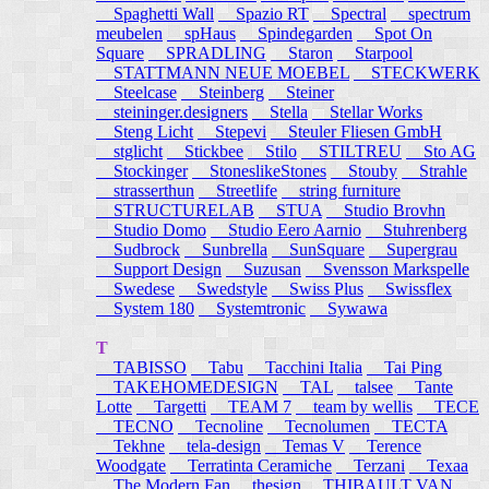
Spaghetti Wall
Spazio RT
Spectral
spectrum
meubelen
spHaus
Spindegarden
Spot On
Square
SPRADLING
Staron
Starpool
STATTMANN NEUE MOEBEL
STECKWERK
Steelcase
Steinberg
Steiner
steininger.designers
Stella
Stellar Works
Steng Licht
Stepevi
Steuler Fliesen GmbH
stglicht
Stickbee
Stilo
STILTREU
Sto AG
Stockinger
StoneslikeStones
Stouby
Strahle
strasserthun
Streetlife
string furniture
STRUCTURELAB
STUA
Studio Brovhn
Studio Domo
Studio Eero Aarnio
Stuhrenberg
Sudbrock
Sunbrella
SunSquare
Supergrau
Support Design
Suzusan
Svensson Markspelle
Swedese
Swedstyle
Swiss Plus
Swissflex
System 180
Systemtronic
Sywawa
T
TABISSO
Tabu
Tacchini Italia
Tai Ping
TAKEHOMEDESIGN
TAL
talsee
Tante
Lotte
Targetti
TEAM 7
team by wellis
TECE
TECNO
Tecnoline
Tecnolumen
TECTA
Tekhne
tela-design
Temas V
Terence
Woodgate
Terratinta Ceramiche
Terzani
Texaa
The Modern Fan
thesign
THIBAULT VAN