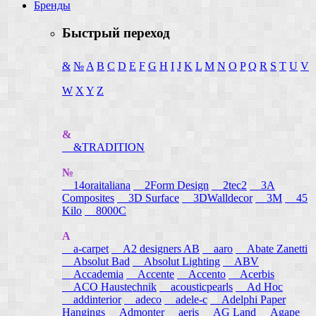
Бренды
Быстрый переход
&
№
A
B
C
D
E
F
G
H
I
J
K
L
M
N
O
P
Q
R
S
T
U
V
W
X
Y
Z
&
&TRADITION
№
14oraitaliana
2Form Design
2tec2
3A
Composites
3D Surface
3DWalldecor
3M
45
Kilo
8000C
A
a-carpet
A2 designers AB
aaro
Abate Zanetti
Absolut Bad
Absolut Lighting
ABV
Accademia
Accente
Accento
Acerbis
ACO Haustechnik
acousticpearls
Ad Hoc
addinterior
adeco
adele-c
Adelphi Paper
Hangings
Admonter
aeris
AG Land
Agape