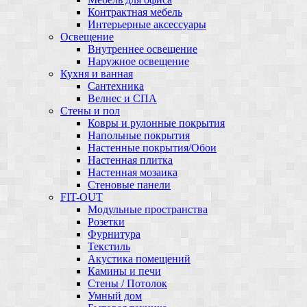
Контрактная мебель
Интерьерные аксессуары
Освещение
Внутреннее освещение
Наружное освещение
Кухня и ванная
Сантехника
Велнес и СПА
Стены и пол
Ковры и рулонные покрытия
Напольные покрытия
Настенные покрытия/Обои
Настенная плитка
Настенная мозаика
Стеновые панели
FIT-OUT
Модульные пространства
Розетки
Фурнитура
Текстиль
Акустика помещений
Камины и печи
Стены / Потолок
Умный дом