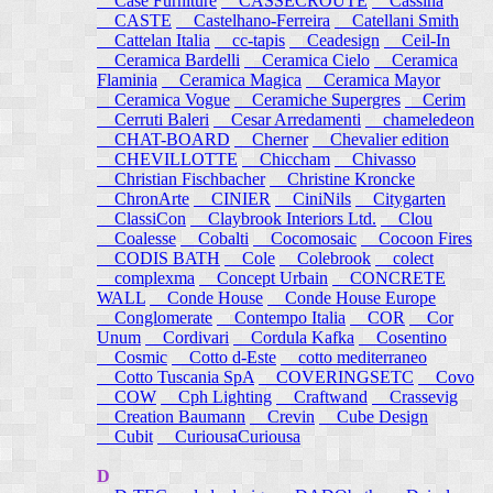
Case Furniture
CASSECROUTE
Cassina
CASTE
Castelhano-Ferreira
Catellani Smith
Cattelan Italia
cc-tapis
Ceadesign
Ceil-In
Ceramica Bardelli
Ceramica Cielo
Ceramica
Flaminia
Ceramica Magica
Ceramica Mayor
Ceramica Vogue
Ceramiche Supergres
Cerim
Cerruti Baleri
Cesar Arredamenti
chameledeon
CHAT-BOARD
Cherner
Chevalier edition
CHEVILLOTTE
Chiccham
Chivasso
Christian Fischbacher
Christine Kroncke
ChronArte
CINIER
CiniNils
Citygarten
ClassiCon
Claybrook Interiors Ltd.
Clou
Coalesse
Cobalti
Cocomosaic
Cocoon Fires
CODIS BATH
Cole
Colebrook
colect
complexma
Concept Urbain
CONCRETE
WALL
Conde House
Conde House Europe
Conglomerate
Contempo Italia
COR
Cor
Unum
Cordivari
Cordula Kafka
Cosentino
Cosmic
Cotto d-Este
cotto mediterraneo
Cotto Tuscania SpA
COVERINGSETC
Covo
COW
Cph Lighting
Craftwand
Crassevig
Creation Baumann
Crevin
Cube Design
Cubit
CuriousaCuriousa
D