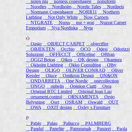
nolen niu
nomess copenhagen
nonuform
Noodles
Nordholm
Nordic Tales
Nordpeis
Normann Copenhagen
NORR11
Northern
Lighting
Not Only White
Now Carpets
NTGRATE
Nurus
nut + grat
Nuzrat Carpet
Emporium
Nya Nordiska
Nyta
O
Oasiq
OBJECT CARPET
objectflor
OBJEKTEN
Occhio
OCQ
Odesi
Odorizzi
Soluzioni
OFFECCT
Officeline
Ofifran
OGGI Beton
Oikos
OK design
Okamura
Okholm Lighting
Okko Consulting
Olby
Design
OLIGO
OLIVER CONRAD
Oliver
Kessler
Oluce
Omikron Design
ON&ON
ONDARRETA
One Nordic
onecollection
ONGO
ophelis
Opinion Ciatti
Orea
Original BTC Limited
Original Joan Lao
ornament.control
ORNAMENTA
Orsjo
Belysning
Oset
OSRAM
Oswald
OUT
OWA
OXIT design
Oxley s Furniture
P
Pablo
Palau
Pallucco
PALMBERG
Pandul
Panelite
Panoramah
Panzeri
Paola