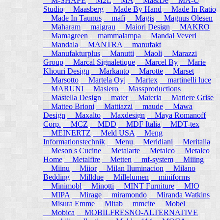
M-SHAPE
M2L
MA
Ma&De
MA-U
Studio
Maasberg
Made By Hand
Made In Ratio
Made In Taunus
mafi
Magis
Magnus Olesen
Maharam
maigrau
Maiori Design
MAKRO
Mamagreen
mammalampa
Mandal Veveri
Mandala
MANTRA
manufakt
Manufakturplus
Manutti
Maoli
Marazzi
Group
Marcal Signaletique
Marcel By
Marie
Khouri Design
Markanto
Marotte
Marset
Marsotto
Martela Oyj
Martex
martinelli luce
MARUNI
Masiero
Massproductions
Mastella Design
mater
Materia
Matiere Grise
Matteo Brioni
Mattiazzi
maude
Mawa
Design
Maxalto
Maxdesign
Maya Romanoff
Corp.
MCZ
MDD
MDF Italia
MDT-tex
MEINERTZ
Meld USA
Meng
Informationstechnik
Menu
Meridiani
Meritalia
Meson s Cucine
Metalarte
Metalco
Metalco
Home
Metalfire
Metten
mf-system
Miiing
Miinu
Miior
Milan Iluminacion
Milano
Bedding
Milldue
Millelumen
miniforms
Minimobl
Minotti
MINT Furniture
MIO
MIPA
Mirage
miramondo
Miranda Watkins
Misura Emme
Mitab
mmcite
Mobel
Mobica
MOBILFRESNO-ALTERNATIVE