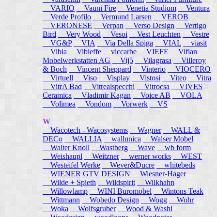
VARIO
Vauni Fire
Venetia Studium
Ventura
Verde Profilo
Vermund Larsen
VEROB
VERONESE
Verpan
Verso Design
Vertigo
Bird
Very Wood
Vesoi
Vest Leuchten
Vestre
VG&P
VIA
Via Della Spiga
VIAL
viasit
Vibia
Vibieffe
viccarbe
VIEFE
Vifian
Mobelwerkstatten AG
Vij5
Vilagrasa
Villeroy
& Boch
Vincent Sheppard
Vinterio
VIOCERO
Virtuell
Viso
Visplay
Vistosi
Viteo
Vitra
VitrA Bad
Vitrealspecchi
Vitrocsa
VIVES
Ceramica
Vladimir Kagan
Voice AB
VOLA
Volimea
Vondom
Vorwerk
VS
W
Wacotech - Wacosystems
Wagner
WALL &
DECo
WALLIA
wallunica
Walser Mobel
Walter Knoll
Wastberg
Wave
wb form
Weishaupl
Weitzner
werner works
WEST
Westeifel Werke
Wever&Ducre
whitebeds
WIENER GTV DESIGN
Wiesner-Hager
Wilde + Spieth
Wildspirit
Wilkhahn
Willowlamp
WINI Buromobel
Wintons Teak
Wittmann
Wobedo Design
Wogg
Wohr
Woka
Wolfsgruber
Wood & Washi