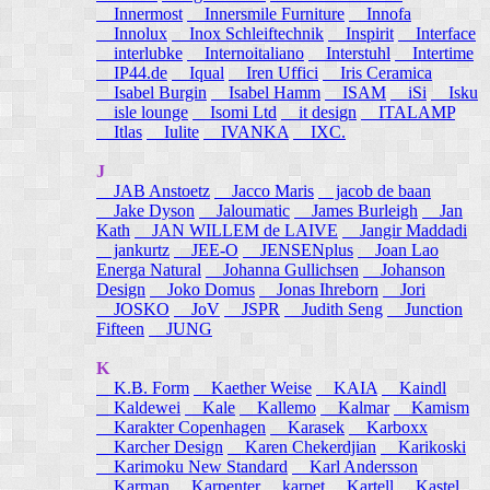
Innermost
Innersmile Furniture
Innofa
Innolux
Inox Schleiftechnik
Inspirit
Interface
interlubke
Internoitaliano
Interstuhl
Intertime
IP44.de
Iqual
Iren Uffici
Iris Ceramica
Isabel Burgin
Isabel Hamm
ISAM
iSi
Isku
isle lounge
Isomi Ltd
it design
ITALAMP
Itlas
Iulite
IVANKA
IXC.
J
JAB Anstoetz
Jacco Maris
jacob de baan
Jake Dyson
Jaloumatic
James Burleigh
Jan
Kath
JAN WILLEM de LAIVE
Jangir Maddadi
jankurtz
JEE-O
JENSENplus
Joan Lao
Energa Natural
Johanna Gullichsen
Johanson
Design
Joko Domus
Jonas Ihreborn
Jori
JOSKO
JoV
JSPR
Judith Seng
Junction
Fifteen
JUNG
K
K.B. Form
Kaether Weise
KAIA
Kaindl
Kaldewei
Kale
Kallemo
Kalmar
Kamism
Karakter Copenhagen
Karasek
Karboxx
Karcher Design
Karen Chekerdjian
Karikoski
Karimoku New Standard
Karl Andersson
Karman
Karpenter
karpet
Kartell
Kastel