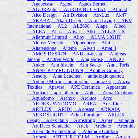
Agapecasa
Agena
Agnes Bernet
AGORAphil
AGROB BUCHTAL
Ahrend
Aico Design
Air Division
Air-Lux
Ak47
AKABA
Akari-Design
Akula Living
AKV
International
AL2
AL2698
Alape
Albed
ALEA
Alias
Alivar
Alki
ALL-PLUS
Allermuir Limited
Alloy
ALMA LIGHT
Alonso Mercader
Alphenberg
Alpi
Altatensione
Alteme
Alvari
Amat-3
AMOS DESIGN
ANB art-design
Andreas
Janson
Andreu World
Anglepoise
ANGO
Anker
Ann Idstein
Ann Sacks
Anna Torfs
ANNE KYYRO QUINN
Another Country
Ansorg
Anta Leuchten
anthologie quartett
Antique Mirror
antoniolupi
antrax it
Anzea
Textiles
Apavisa
APE Ceramica
Apparatus
Appiani
april allterior
Aqlus
Aqua Creations
Aquadomo
Archxx
Arcluce
Arco
ARDEX-PANDOMO
AREA
Ares Line
ARFLEX
ARIDI
Ariostea
ARKAIA
ARKOSLIGHT
Arktis Furniture
ARLEX
design
Arlex Italia
Armstrong
Arper
art aqua
Art Deco Schneider
Artek
Artelano
Artemide
Artemide Architectural
Artemide Outdoor
Arthesi
ARTHUR HOLM
Artifort
Artisan