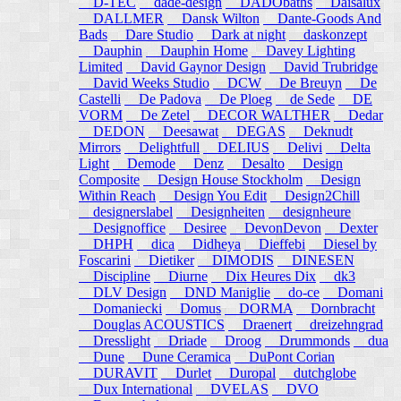
D-TEC
dade-design
DADObaths
Daisalux
DALLMER
Dansk Wilton
Dante-Goods And
Bads
Dare Studio
Dark at night
daskonzept
Dauphin
Dauphin Home
Davey Lighting
Limited
David Gaynor Design
David Trubridge
David Weeks Studio
DCW
De Breuyn
De
Castelli
De Padova
De Ploeg
de Sede
DE
VORM
De Zetel
DECOR WALTHER
Dedar
DEDON
Deesawat
DEGAS
Deknudt
Mirrors
Delightfull
DELIUS
Delivi
Delta
Light
Demode
Denz
Desalto
Design
Composite
Design House Stockholm
Design
Within Reach
Design You Edit
Design2Chill
designerslabel
Designheiten
designheure
Designoffice
Desiree
DevonDevon
Dexter
DHPH
dica
Didheya
Dieffebi
Diesel by
Foscarini
Dietiker
DIMODIS
DINESEN
Discipline
Diurne
Dix Heures Dix
dk3
DLV Design
DND Maniglie
do-ce
Domani
Domaniecki
Domus
DORMA
Dornbracht
Douglas ACOUSTICS
Draenert
dreizehngrad
Dresslight
Driade
Droog
Drummonds
dua
Dune
Dune Ceramica
DuPont Corian
DURAVIT
Durlet
Duropal
dutchglobe
Dux International
DVELAS
DVO