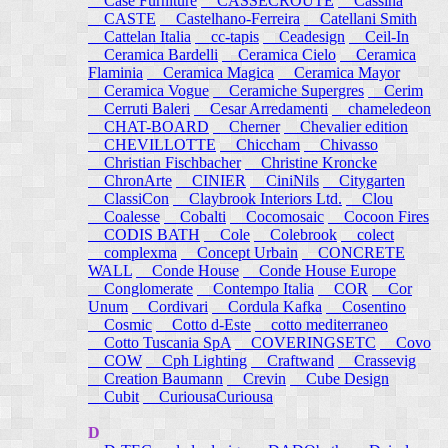
Case Furniture
CASSECROUTE
Cassina
CASTE
Castelhano-Ferreira
Catellani Smith
Cattelan Italia
cc-tapis
Ceadesign
Ceil-In
Ceramica Bardelli
Ceramica Cielo
Ceramica
Flaminia
Ceramica Magica
Ceramica Mayor
Ceramica Vogue
Ceramiche Supergres
Cerim
Cerruti Baleri
Cesar Arredamenti
chameledeon
CHAT-BOARD
Cherner
Chevalier edition
CHEVILLOTTE
Chiccham
Chivasso
Christian Fischbacher
Christine Kroncke
ChronArte
CINIER
CiniNils
Citygarten
ClassiCon
Claybrook Interiors Ltd.
Clou
Coalesse
Cobalti
Cocomosaic
Cocoon Fires
CODIS BATH
Cole
Colebrook
colect
complexma
Concept Urbain
CONCRETE
WALL
Conde House
Conde House Europe
Conglomerate
Contempo Italia
COR
Cor
Unum
Cordivari
Cordula Kafka
Cosentino
Cosmic
Cotto d-Este
cotto mediterraneo
Cotto Tuscania SpA
COVERINGSETC
Covo
COW
Cph Lighting
Craftwand
Crassevig
Creation Baumann
Crevin
Cube Design
Cubit
CuriousaCuriousa
D