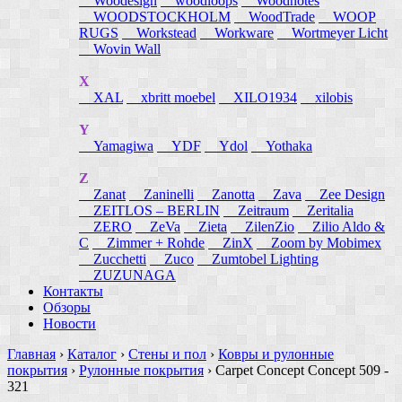
Woodesign
woodloops
Woodnotes
WOODSTOCKHOLM
WoodTrade
WOOP
RUGS
Workstead
Workware
Wortmeyer Licht
Wovin Wall
X
XAL
xbritt moebel
XILO1934
xilobis
Y
Yamagiwa
YDF
Ydol
Yothaka
Z
Zanat
Zaninelli
Zanotta
Zava
Zee Design
ZEITLOS – BERLIN
Zeitraum
Zeritalia
ZERO
ZeVa
Zieta
ZilenZio
Zilio Aldo &
C
Zimmer + Rohde
ZinX
Zoom by Mobimex
Zucchetti
Zuco
Zumtobel Lighting
ZUZUNAGA
Контакты
Обзоры
Новости
Главная
›
Каталог
›
Стены и пол
›
Ковры и рулонные
покрытия
›
Рулонные покрытия
›
Carpet Concept Concept 509 -
321