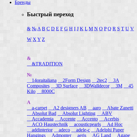
Бренды
Быстрый переход
&
№
A
B
C
D
E
F
G
H
I
J
K
L
M
N
O
P
Q
R
S
T
U
V
W
X
Y
Z
&
&TRADITION
№
14oraitaliana
2Form Design
2tec2
3A
Composites
3D Surface
3DWalldecor
3M
45
Kilo
8000C
A
a-carpet
A2 designers AB
aaro
Abate Zanetti
Absolut Bad
Absolut Lighting
ABV
Accademia
Accente
Accento
Acerbis
ACO Haustechnik
acousticpearls
Ad Hoc
addinterior
adeco
adele-c
Adelphi Paper
Hangings
Admonter
aeris
AG Land
Agape