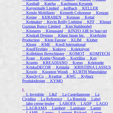
Kasthall
Kateha
Kaufmann Keramik
Kaynemaile Limited
keilbach
KELLER
Kendo Mobiliario
Kenneth Cobonpue
Kenzan
Keope
KERABEN
Kerasan
Kettal
Kettnaker
Kevin Reilly Lighting
KFF
Khouri
Guzman Bunce Limited
Kim Stahlmobel
Kinnarps
Kinnasand
KINZO AIR by bau+art
Kisskalt Designs
Kitani Japan Inc.
Kjærholm
Production
Klein Europe
KLIM
Klober
Klong
KME
Knoll International
KnollTextiles
Kokuyo
Koleksiyon
Kollektion Bertschinger
KOMOT
KOMTECH
Kone
Konig+Neurath
Korzilius
Kos
Kramis
KREADIANO
Kreon
Kriptonite
KriskaDECOR
Kristalia
KRISTIINA LASSUS
Krools
Kuopion Woodi
KURTH Manufaktur
Kusch+Co
Kvadrat
KWC
Kyburz
Produktdesign
KYMO
L
L Invisibile
L&Z
La Castellamonte
La
Cividina
La Reference
La Riggiola
Label
labo creme brulee
LABOFA
LADP
LAGO
LAGRAMA
Lambert
Laminam
Lamm
LAMP
Lampa
Lampert, Richard
Lange