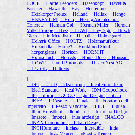
LOOR
Harrie Leenders
Hasenkopf
Haver &
Boecker
Haworth
Hay
Heerenhuis
Heizkorper Prolux
Helland
Hellux
Henge
HENRYTIMI
Hera
Hering Architectural
Concrete
Herman Cph
Herman Miller
Herman
Miller Europe
Hess
HEWI
Hey-Sign
Hirsch
Glass
Hirt Metallbau
Hisbalit
Holmegaard
Holmris Office
HOLTZ
Holzmanufaktur
Holzmedia
Home3
Hookl und Stool
horgenglarus
Horizon
HORM.IT
Hornschuch
Horreds
House Deco
Houssini
HOWE
Hund Buromobel
Husler Nest AG
HUSSL
Huttners
I
I + I
i-LeD
Idea Group
Ideal Form Team
Ideal Standard
Ideal Work
IDM Coupechoux
Ifo
iform
IGGOO
Ign. Design.
iittala
IKEA
Il Casone
Il Fanale
Il laboratorio dell
imperfetto
Il Pezzo Mancante
ILIDE
Illulian
Illum Kunstlicht
Illuminartis
Imamura Design
Imasoto
Imondi
in.es artdesign
INALCO
INAX Corporation
Inbani Design
INCHfurniture
Inclass
Incradible
Inda
Indera
Ingo Maurer
Inkiostro Bianco