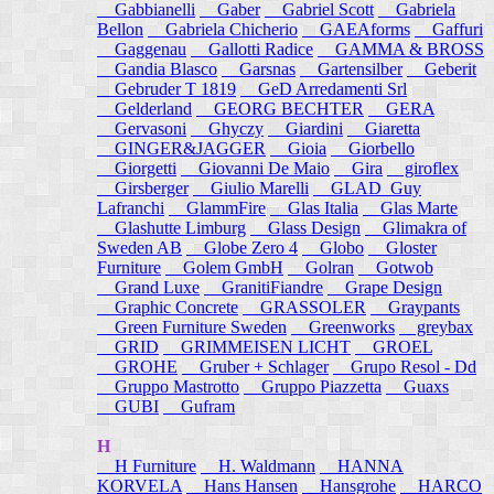
Gabbianelli
Gaber
Gabriel Scott
Gabriela
Bellon
Gabriela Chicherio
GAEAforms
Gaffuri
Gaggenau
Gallotti Radice
GAMMA & BROSS
Gandia Blasco
Garsnas
Gartensilber
Geberit
Gebruder T 1819
GeD Arredamenti Srl
Gelderland
GEORG BECHTER
GERA
Gervasoni
Ghyczy
Giardini
Giaretta
GINGER&JAGGER
Gioia
Giorbello
Giorgetti
Giovanni De Maio
Gira
giroflex
Girsberger
Giulio Marelli
GLAD_Guy
Lafranchi
GlammFire
Glas Italia
Glas Marte
Glashutte Limburg
Glass Design
Glimakra of
Sweden AB
Globe Zero 4
Globo
Gloster
Furniture
Golem GmbH
Golran
Gotwob
Grand Luxe
GranitiFiandre
Grape Design
Graphic Concrete
GRASSOLER
Graypants
Green Furniture Sweden
Greenworks
greybax
GRID
GRIMMEISEN LICHT
GROEL
GROHE
Gruber + Schlager
Grupo Resol - Dd
Gruppo Mastrotto
Gruppo Piazzetta
Guaxs
GUBI
Gufram
H
H Furniture
H. Waldmann
HANNA
KORVELA
Hans Hansen
Hansgrohe
HARCO