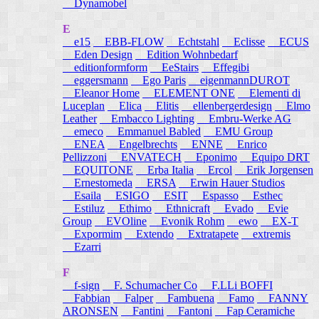
Dynamobel
E
e15
EBB-FLOW
Echtstahl
Eclisse
ECUS
Eden Design
Edition Wohnbedarf
editionformform
EeStairs
Effegibi
eggersmann
Ego Paris
eigenmannDUROT
Eleanor Home
ELEMENT ONE
Elementi di
Luceplan
Elica
Elitis
ellenbergerdesign
Elmo
Leather
Embacco Lighting
Embru-Werke AG
emeco
Emmanuel Babled
EMU Group
ENEA
Engelbrechts
ENNE
Enrico
Pellizzoni
ENVATECH
Eponimo
Equipo DRT
EQUITONE
Erba Italia
Ercol
Erik Jorgensen
Ernestomeda
ERSA
Erwin Hauer Studios
Esaila
ESIGO
ESIT
Espasso
Esthec
Estiluz
Ethimo
Ethnicraft
Evado
Evie
Group
EVOline
Evonik Rohm
ewo
EX-T
Expormim
Extendo
Extratapete
extremis
Ezarri
F
f-sign
F. Schumacher Co
F.LLi BOFFI
Fabbian
Falper
Fambuena
Famo
FANNY
ARONSEN
Fantini
Fantoni
Fap Ceramiche