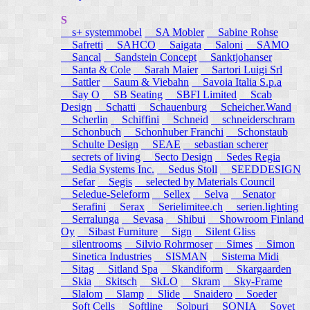
S
s+ systemmobel
SA Mobler
Sabine Rohse
Safretti
SAHCO
Saigata
Saloni
SAMO
Sancal
Sandstein Concept
Sanktjohanser
Santa & Cole
Sarah Maier
Sartori Luigi Srl
Sattler
Saum & Viebahn
Savoia Italia S.p.a
Say O
SB Seating
SBFI Limited
Scab
Design
Schatti
Schauenburg
Scheicher.Wand
Scherlin
Schiffini
Schneid
schneiderschram
Schonbuch
Schonhuber Franchi
Schonstaub
Schulte Design
SEAE
sebastian scherer
secrets of living
Secto Design
Sedes Regia
Sedia Systems Inc.
Sedus Stoll
SEEDDESIGN
Sefar
Segis
selected by Materials Council
Seledue-Seleform
Sellex
Selva
Senator
Serafini
Serax
Serielimitee.ch
serien.lighting
Serralunga
Sevasa
Shibui
Showroom Finland
Oy
Sibast Furniture
Sign
Silent Gliss
silentrooms
Silvio Rohrmoser
Simes
Simon
Sinetica Industries
SISMAN
Sistema Midi
Sitag
Sitland Spa
Skandiform
Skargaarden
Skia
Skitsch
SkLO
Skram
Sky-Frame
Slalom
Slamp
Slide
Snaidero
Soeder
Soft Cells
Softline
Solpuri
SONIA
Sovet