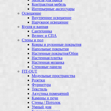
Контрактная мебель
Интерьерные аксессуары
Освещение
Внутреннее освещение
Наружное освещение
Кухня и ванная
Сантехника
Велнес и СПА
Стены и пол
Ковры и рулонные покрытия
Напольные покрытия
Настенные покрытия/Обои
Настенная плитка
Настенная мозаика
Стеновые панели
FIT-OUT
Модульные пространства
Розетки
Фурнитура
Текстиль
Акустика помещений
Камины и печи
Стены / Потолок
Умный дом