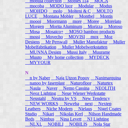
mobilia collection
Mobles 114
MOCA
mocoba
MODO luce
Modular
Modus
MOHDO
molo
Molteni & C
MOLTO
LUCE
Montana Mobler
Montbel
Montis
moooi
Moormann
more
Moree
Morelato
Morgen
Morita Aluminum
Morizza
Moroso
Mosa
Mosaico+
MOSO bamboo products
mossi
Movecho
MOVISI
mox
Moz
Designs
Mr Perswall
Muller Manufaktur
Muller
Mobelfabrikation
Muller Mobelwerkstatten
MUNNA Design
Mussi Italy
Muurame
Muuto
My home collection
MYDECK
MYYOUR
N
n by Naber
Naja Utzon Popov
Nanimarquina
nanoo by faserplast
Naturofloor
Naturtex
Naula
Naver
Nemo Cassina
NEOLITH
Neoz Lighting
Neue Wiener Werkstatte
Neustahl
Neutra by VS
New Tendency
NEW WORKS
Neweba
next
Nextep
Leathers
Niche Modern
Nielaus
Nigel Coates
Studio
Nikari
Nikolas Kerl
Nilson Handmade
Beds
Nimbus
Nina Levett
NJ Lighting
NLXL
NOBILI
NOBILIS
Nola Star