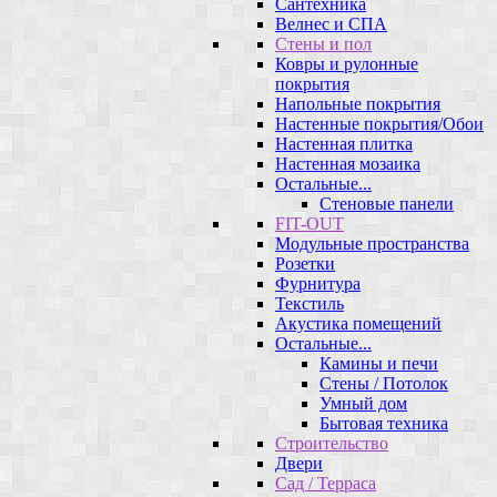
Сантехника
Велнес и СПА
Стены и пол
Ковры и рулонные
покрытия
Напольные покрытия
Настенные покрытия/Обои
Настенная плитка
Настенная мозаика
Остальные...
Стеновые панели
FIT-OUT
Модульные пространства
Розетки
Фурнитура
Текстиль
Акустика помещений
Остальные...
Камины и печи
Стены / Потолок
Умный дом
Бытовая техника
Строительство
Двери
Сад / Терраса