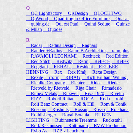
Q
QC Lightfactory
QisDesign
QLOCKTWO
QoWood
Quadrifoglio Office Furniture
Quasar
qubing.de
Qui est Paul
Quinti Sedute
Quinze
& Milan
Quodes
R
Radar
Radius Design
Ragnars
Randers+Radius
Raum B Architektur
raumplus
RAVAIOLI LEGNAMI
Rechteck
Red Edition
Red Stitch
Redwitz
Refin
Reflect+
Reflex
Reggiani
REHAU
Resident
REUBER
HENNING
Rex
Rex Kralj
Rexa Design
Rexite
rform
RIBAG
Rich Brilliant Willing.
Richlite Company
Richter
Ridea
Rieder
Rietveld by Rietveld
Riga Chair
Rimadesio
Rimex Metals
Ritzwell
Riva 1920
Rivelin
RiZZ
Roberti Rattan
ROCA
Roda
rohi
Rolf Benz Contract
Roll & Hill
Rom & Tonik
Rosconi
Roshults
Rossin
Rosso
Rotaliana
Rothlisberger
Royal Botania
RUBEN
LIGHTING
Rubinetterie Treemme
Ruckstuhl
Rud. Rasmussen
Ruttimann
RVW Production
Rybo As
RZB - Leuchten