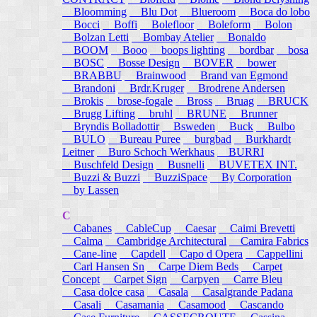
Bloomming
Blu Dot
Blueroom
Boca do lobo
Bocci
Boffi
Bolefloor
Boleform
Bolon
Bolzan Letti
Bombay Atelier
Bonaldo
BOOM
Booo
boops lighting
bordbar
bosa
BOSC
Bosse Design
BOVER
bower
BRABBU
Brainwood
Brand van Egmond
Brandoni
Brdr.Kruger
Brodrene Andersen
Brokis
brose-fogale
Bross
Bruag
BRUCK
Brugg Lifting
bruhl
BRUNE
Brunner
Bryndis Bolladottir
Bsweden
Buck
Bulbo
BULO
Bureau Puree
burgbad
Burkhardt
Leitner
Buro Schoch Werkhaus
BURRI
Buschfeld Design
Busnelli
BUVETEX INT.
Buzzi & Buzzi
BuzziSpace
By Corporation
by Lassen
C
Cabanes
CableCup
Caesar
Caimi Brevetti
Calma
Cambridge Architectural
Camira Fabrics
Cane-line
Capdell
Capo d Opera
Cappellini
Carl Hansen Sn
Carpe Diem Beds
Carpet
Concept
Carpet Sign
Carpyen
Carre Bleu
Casa dolce casa
Casala
Casalgrande Padana
Casali
Casamania
Casamood
Cascando