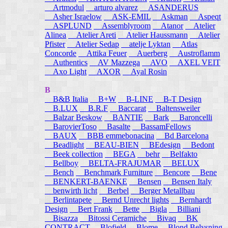
Artmodul
arturo alvarez
ASANDERUS
Asher Israelow
ASK-EMIL
Askman
Aspeqt
ASPLUND
Assemblyroom
Atanor
Atelier
Alinea
Atelier Areti
Atelier Haussmann
Atelier
Pfister
Atelier Sedap
atelje Lyktan
Atlas
Concorde
Attika Feuer
Auerberg
Austroflamm
Authentics
AV Mazzega
AVO
AXEL VEIT
Axo Light
AXOR
Ayal Rosin
B
B&B Italia
B+W
B-LINE
B-T Design
B.LUX
B.R.F
Baccarat
Baltensweiler
Balzar Beskow
BANTIE
Bark
Baroncelli
BarovierToso
Basalte
BassamFellows
BAUX
BBB emmebonacina
Bd Barcelona
Beadlight
BEAU-BIEN
BEdesign
Bedont
Beek collection
BEGA
behr
Belfakto
Bellboy
BELTA-FRAJUMAR
BELUX
Bench
Benchmark Furniture
Bencore
Bene
BENKERT-BAENKE
Bensen
Bensen Italy
benwirth licht
Berbel
Berger Metallbau
Berlintapete
Bernd Unrecht lights
Bernhardt
Design
Bert Frank
Bette
Bigla
Billiani
Bisazza
Bitossi Ceramiche
Bivaq
BK
CONTRACT
Blofield
Blome
Blond Belysning