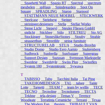
Spaghetti Wall
Spazio RT
Spectral
spectrum
meubelen
spHaus
Spindegarden
Spot On
Square
SPRADLING
Staron
Starpool
STATTMANN NEUE MOEBEL
STECKWERK
Steelcase
Steinberg
Steiner
steininger.designers
Stella
Stellar Works
Steng Licht
Stepevi
Steuler Fliesen GmbH
stglicht
Stickbee
Stilo
STILTREU
Sto AG
Stockinger
StoneslikeStones
Stouby
Strahle
strasserthun
Streetlife
string furniture
STRUCTURELAB
STUA
Studio Brovhn
Studio Domo
Studio Eero Aarnio
Stuhrenberg
Sudbrock
Sunbrella
SunSquare
Supergrau
Support Design
Suzusan
Svensson Markspelle
Swedese
Swedstyle
Swiss Plus
Swissflex
System 180
Systemtronic
Sywawa
T
TABISSO
Tabu
Tacchini Italia
Tai Ping
TAKEHOMEDESIGN
TAL
talsee
Tante
Lotte
Targetti
TEAM 7
team by wellis
TECE
TECNO
Tecnoline
Tecnolumen
TECTA
Tekhne
tela-design
Temas V
Terence
Woodgate
Terratinta Ceramiche
Terzani
Texaa
The Modern Fan
thesign
THIBAULT VAN