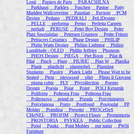
Lenti
Papiers de Paris
PARACHILNA
Parkhaus
Parklex
Paschen
Pastoe
Patty
Madden Wallcovering
Paustian
Paviom
PCM
Design
Pedano
PEDRALI
PeLiDesign
PELLE
performa
Pergo
Perletta Carpets
perludi
PERUSE
Peter Boy Design
Peter
Platz Spezialglas
Petersen Gruppen
Petite Friture
Petracers Ceramics
Phase Design
PHILIP
Philip Watts Design
Philips Lighting
Philips
Lumiblade - OLED
Phillip Jeffries
Phoneon
PHOS Design
PIEGA
Piet Boon
Pilat &
Pilat
Pinch
Piure
PIURIC
Plan W
Planika
Plank
planlicht
planmobel.
Planning
Sisplamo
Plastex
Platek Light
Please Wait to be
Seated
Pletz
plexwood
pliet
Plinio il Giovane
pluma cubic
PLY
Plycollection
Poemo
Design
Poesia
Poiat
Point
POLI Keramik
Poliform
Poltrona Frau
Poltrona Frau
Poltronova
pomd or
Porada
Porcelaingres
Porcelanosa
Porro
Postfossil
Poujoulat
PP
Mobler
Prandina
Presotto
PROCeDeS
CHeNEL
PROFIM
Project Floors
Promemoria
PROSTORIA
PSYKEA
Public Collection
Pujol
Punkt.
Punt Mobles
pur natur
PWH
Furniture