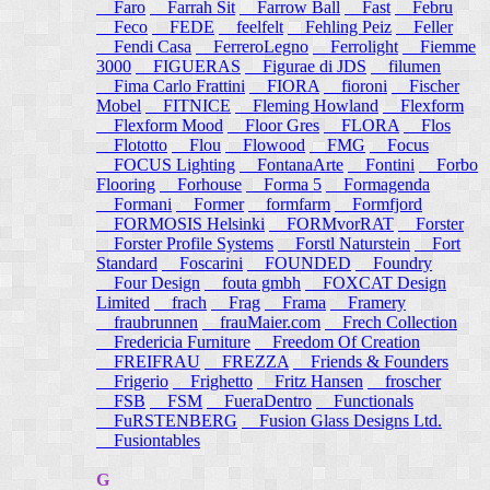
Faro
Farrah Sit
Farrow Ball
Fast
Febru
Feco
FEDE
feelfelt
Fehling Peiz
Feller
Fendi Casa
FerreroLegno
Ferrolight
Fiemme
3000
FIGUERAS
Figurae di JDS
filumen
Fima Carlo Frattini
FIORA
fioroni
Fischer
Mobel
FITNICE
Fleming Howland
Flexform
Flexform Mood
Floor Gres
FLORA
Flos
Flototto
Flou
Flowood
FMG
Focus
FOCUS Lighting
FontanaArte
Fontini
Forbo
Flooring
Forhouse
Forma 5
Formagenda
Formani
Former
formfarm
Formfjord
FORMOSIS Helsinki
FORMvorRAT
Forster
Forster Profile Systems
Forstl Naturstein
Fort
Standard
Foscarini
FOUNDED
Foundry
Four Design
fouta gmbh
FOXCAT Design
Limited
frach
Frag
Frama
Framery
fraubrunnen
frauMaier.com
Frech Collection
Fredericia Furniture
Freedom Of Creation
FREIFRAU
FREZZA
Friends & Founders
Frigerio
Frighetto
Fritz Hansen
froscher
FSB
FSM
FueraDentro
Functionals
FuRSTENBERG
Fusion Glass Designs Ltd.
Fusiontables
G