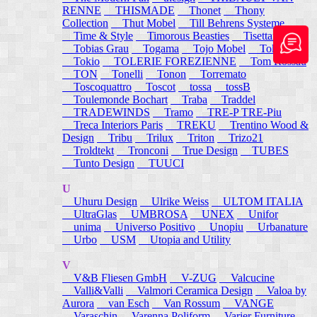
RENNE
THISMADE
Thonet
Thony
Collection
Thut Mobel
Till Behrens Systeme
Time & Style
Timorous Beasties
Tisettanta
Tobias Grau
Togama
Tojo Mobel
Token
Tokio
TOLERIE FOREZIENNE
Tom Rossau
TON
Tonelli
Tonon
Torremato
Toscoquattro
Toscot
tossa
tossB
Toulemonde Bochart
Traba
Traddel
TRADEWINDS
Tramo
TRE-P TRE-Piu
Treca Interiors Paris
TREKU
Trentino Wood &
Design
Tribu
Trilux
Triton
Trizo21
Troldtekt
Tronconi
True Design
TUBES
Tunto Design
TUUCI
U
Uhuru Design
Ulrike Weiss
ULTOM ITALIA
UltraGlas
UMBROSA
UNEX
Unifor
unima
Universo Positivo
Unopiu
Urbanature
Urbo
USM
Utopia and Utility
V
V&B Fliesen GmbH
V-ZUG
Valcucine
Valli&Valli
Valmori Ceramica Design
Valoa by
Aurora
van Esch
Van Rossum
VANGE
Varaschin
Varenna Poliform
Varier Furniture