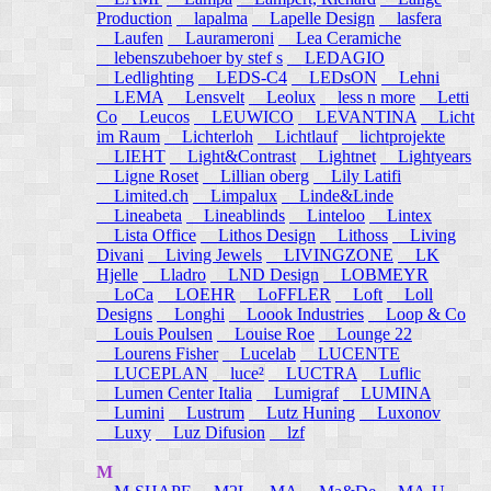
Production
lapalma
Lapelle Design
lasfera
Laufen
Laurameroni
Lea Ceramiche
lebenszubehoer by stef s
LEDAGIO
Ledlighting
LEDS-C4
LEDsON
Lehni
LEMA
Lensvelt
Leolux
less n more
Letti
Co
Leucos
LEUWICO
LEVANTINA
Licht
im Raum
Lichterloh
Lichtlauf
lichtprojekte
LIEHT
Light&Contrast
Lightnet
Lightyears
Ligne Roset
Lillian oberg
Lily Latifi
Limited.ch
Limpalux
Linde&Linde
Lineabeta
Lineablinds
Linteloo
Lintex
Lista Office
Lithos Design
Lithoss
Living
Divani
Living Jewels
LIVINGZONE
LK
Hjelle
Lladro
LND Design
LOBMEYR
LoCa
LOEHR
LoFFLER
Loft
Loll
Designs
Longhi
Loook Industries
Loop & Co
Louis Poulsen
Louise Roe
Lounge 22
Lourens Fisher
Lucelab
LUCENTE
LUCEPLAN
luce²
LUCTRA
Luflic
Lumen Center Italia
Lumigraf
LUMINA
Lumini
Lustrum
Lutz Huning
Luxonov
Luxy
Luz Difusion
lzf
M