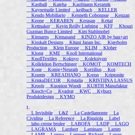
Kasthall
Kateha
Kaufmann Keramik
Kaynemaile Limited
keilbach
KELLER
Kendo Mobiliario
Kenneth Cobonpue
Kenzan
Keope
KERABEN
Kerasan
Kettal
Kettnaker
Kevin Reilly Lighting
KFF
Khouri
Guzman Bunce Limited
Kim Stahlmobel
Kinnarps
Kinnasand
KINZO AIR by bau+art
Kisskalt Designs
Kitani Japan Inc.
Kjærholm
Production
Klein Europe
KLIM
Klober
Klong
KME
Knoll International
KnollTextiles
Kokuyo
Koleksiyon
Kollektion Bertschinger
KOMOT
KOMTECH
Kone
Konig+Neurath
Korzilius
Kos
Kramis
KREADIANO
Kreon
Kriptonite
KriskaDECOR
Kristalia
KRISTIINA LASSUS
Krools
Kuopion Woodi
KURTH Manufaktur
Kusch+Co
Kvadrat
KWC
Kyburz
Produktdesign
KYMO
L
L Invisibile
L&Z
La Castellamonte
La
Cividina
La Reference
La Riggiola
Label
labo creme brulee
LABOFA
LADP
LAGO
LAGRAMA
Lambert
Laminam
Lamm
LAMP
Lampa
Lampert, Richard
Lange