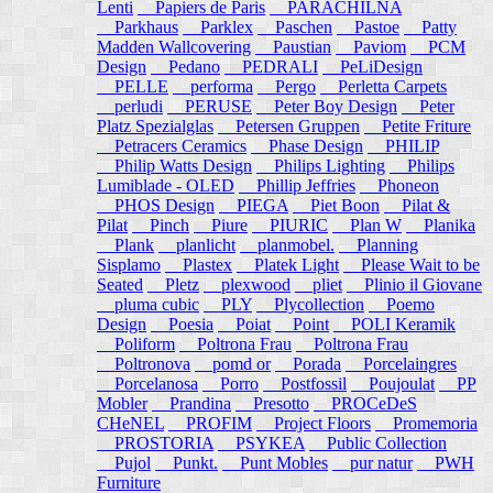
Lenti
Papiers de Paris
PARACHILNA
Parkhaus
Parklex
Paschen
Pastoe
Patty
Madden Wallcovering
Paustian
Paviom
PCM
Design
Pedano
PEDRALI
PeLiDesign
PELLE
performa
Pergo
Perletta Carpets
perludi
PERUSE
Peter Boy Design
Peter
Platz Spezialglas
Petersen Gruppen
Petite Friture
Petracers Ceramics
Phase Design
PHILIP
Philip Watts Design
Philips Lighting
Philips
Lumiblade - OLED
Phillip Jeffries
Phoneon
PHOS Design
PIEGA
Piet Boon
Pilat &
Pilat
Pinch
Piure
PIURIC
Plan W
Planika
Plank
planlicht
planmobel.
Planning
Sisplamo
Plastex
Platek Light
Please Wait to be
Seated
Pletz
plexwood
pliet
Plinio il Giovane
pluma cubic
PLY
Plycollection
Poemo
Design
Poesia
Poiat
Point
POLI Keramik
Poliform
Poltrona Frau
Poltrona Frau
Poltronova
pomd or
Porada
Porcelaingres
Porcelanosa
Porro
Postfossil
Poujoulat
PP
Mobler
Prandina
Presotto
PROCeDeS
CHeNEL
PROFIM
Project Floors
Promemoria
PROSTORIA
PSYKEA
Public Collection
Pujol
Punkt.
Punt Mobles
pur natur
PWH
Furniture