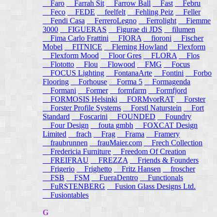
Faro
Farrah Sit
Farrow Ball
Fast
Febru
Feco
FEDE
feelfelt
Fehling Peiz
Feller
Fendi Casa
FerreroLegno
Ferrolight
Fiemme
3000
FIGUERAS
Figurae di JDS
filumen
Fima Carlo Frattini
FIORA
fioroni
Fischer
Mobel
FITNICE
Fleming Howland
Flexform
Flexform Mood
Floor Gres
FLORA
Flos
Flototto
Flou
Flowood
FMG
Focus
FOCUS Lighting
FontanaArte
Fontini
Forbo
Flooring
Forhouse
Forma 5
Formagenda
Formani
Former
formfarm
Formfjord
FORMOSIS Helsinki
FORMvorRAT
Forster
Forster Profile Systems
Forstl Naturstein
Fort
Standard
Foscarini
FOUNDED
Foundry
Four Design
fouta gmbh
FOXCAT Design
Limited
frach
Frag
Frama
Framery
fraubrunnen
frauMaier.com
Frech Collection
Fredericia Furniture
Freedom Of Creation
FREIFRAU
FREZZA
Friends & Founders
Frigerio
Frighetto
Fritz Hansen
froscher
FSB
FSM
FueraDentro
Functionals
FuRSTENBERG
Fusion Glass Designs Ltd.
Fusiontables
G