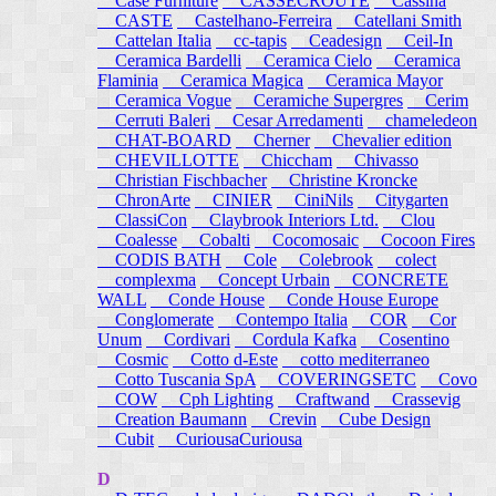
Case Furniture
CASSECROUTE
Cassina
CASTE
Castelhano-Ferreira
Catellani Smith
Cattelan Italia
cc-tapis
Ceadesign
Ceil-In
Ceramica Bardelli
Ceramica Cielo
Ceramica
Flaminia
Ceramica Magica
Ceramica Mayor
Ceramica Vogue
Ceramiche Supergres
Cerim
Cerruti Baleri
Cesar Arredamenti
chameledeon
CHAT-BOARD
Cherner
Chevalier edition
CHEVILLOTTE
Chiccham
Chivasso
Christian Fischbacher
Christine Kroncke
ChronArte
CINIER
CiniNils
Citygarten
ClassiCon
Claybrook Interiors Ltd.
Clou
Coalesse
Cobalti
Cocomosaic
Cocoon Fires
CODIS BATH
Cole
Colebrook
colect
complexma
Concept Urbain
CONCRETE
WALL
Conde House
Conde House Europe
Conglomerate
Contempo Italia
COR
Cor
Unum
Cordivari
Cordula Kafka
Cosentino
Cosmic
Cotto d-Este
cotto mediterraneo
Cotto Tuscania SpA
COVERINGSETC
Covo
COW
Cph Lighting
Craftwand
Crassevig
Creation Baumann
Crevin
Cube Design
Cubit
CuriousaCuriousa
D