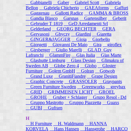
Gabbianelli
Gaber
Gabriel Scott
Gabriela
Bellon
Gabriela Chicherio
GAEAforms
Gaffuri
Gaggenau
Gallotti Radice
GAMMA & BROSS
Gandia Blasco
Garsnas
Gartensilber
Geberit
Gebruder T 1819
GeD Arredamenti Srl
Gelderland
GEORG BECHTER
GERA
Gervasoni
Ghyczy
Giardini
Giaretta
GINGER&JAGGER
Gioia
Giorbello
Giorgetti
Giovanni De Maio
Gira
giroflex
Girsberger
Giulio Marelli
GLAD_Guy
Lafranchi
GlammFire
Glas Italia
Glas Marte
Glashutte Limburg
Glass Design
Glimakra of
Sweden AB
Globe Zero 4
Globo
Gloster
Furniture
Golem GmbH
Golran
Gotwob
Grand Luxe
GranitiFiandre
Grape Design
Graphic Concrete
GRASSOLER
Graypants
Green Furniture Sweden
Greenworks
greybax
GRID
GRIMMEISEN LICHT
GROEL
GROHE
Gruber + Schlager
Grupo Resol - Dd
Gruppo Mastrotto
Gruppo Piazzetta
Guaxs
GUBI
Gufram
H
H Furniture
H. Waldmann
HANNA
KORVELA
Hans Hansen
Hansgrohe
HARCO