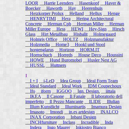
LOOR
Harrie Leenders
Hasenkopf
Haver &
Boecker
Haworth
Hay
Heerenhuis
Heizkorper Prolux
Helland
Hellux
Henge
HENRYTIMI
Hera
Hering Architectural
Concrete
Herman Cph
Herman Miller
Herman
Miller Europe
Hess
HEWI
Hey-Sign
Hirsch
Glass
Hirt Metallbau
Hisbalit
Holmegaard
Holmris Office
HOLTZ
Holzmanufaktur
Holzmedia
Home3
Hookl und Stool
horgenglarus
Horizon
HORM.IT
Hornschuch
Horreds
House Deco
Houssini
HOWE
Hund Buromobel
Husler Nest AG
HUSSL
Huttners
I
I + I
i-LeD
Idea Group
Ideal Form Team
Ideal Standard
Ideal Work
IDM Coupechoux
Ifo
iform
IGGOO
Ign. Design.
iittala
IKEA
Il Casone
Il Fanale
Il laboratorio dell
imperfetto
Il Pezzo Mancante
ILIDE
Illulian
Illum Kunstlicht
Illuminartis
Imamura Design
Imasoto
Imondi
in.es artdesign
INALCO
INAX Corporation
Inbani Design
INCHfurniture
Inclass
Incradible
Inda
Indera
Ingo Maurer
Inkiostro Bianco