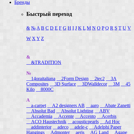
Бренды
Быстрый переход
&
№
A
B
C
D
E
F
G
H
I
J
K
L
M
N
O
P
Q
R
S
T
U
V
W
X
Y
Z
&
&TRADITION
№
14oraitaliana
2Form Design
2tec2
3A
Composites
3D Surface
3DWalldecor
3M
45
Kilo
8000C
A
a-carpet
A2 designers AB
aaro
Abate Zanetti
Absolut Bad
Absolut Lighting
ABV
Accademia
Accente
Accento
Acerbis
ACO Haustechnik
acousticpearls
Ad Hoc
addinterior
adeco
adele-c
Adelphi Paper
Hangings
Admonter
aeris
AG Land
Agape