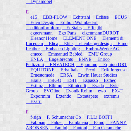
Dynamobel
E
e15
EBB-FLOW
Echtstahl
Eclisse
ECUS
Eden Design
Edition Wohnbedarf
editionformform
EeStairs
Effegibi
eggersmann
Ego Paris
eigenmannDUROT
Eleanor Home
ELEMENT ONE
Elementi di
Luceplan
Elica
Elitis
ellenbergerdesign
Elmo
Leather
Embacco Lighting
Embru-Werke AG
emeco
Emmanuel Babled
EMU Group
ENEA
Engelbrechts
ENNE
Enrico
Pellizzoni
ENVATECH
Eponimo
Equipo DRT
EQUITONE
Erba Italia
Ercol
Erik Jorgensen
Ernestomeda
ERSA
Erwin Hauer Studios
Esaila
ESIGO
ESIT
Espasso
Esthec
Estiluz
Ethimo
Ethnicraft
Evado
Evie
Group
EVOline
Evonik Rohm
ewo
EX-T
Expormim
Extendo
Extratapete
extremis
Ezarri
F
f-sign
F. Schumacher Co
F.LLi BOFFI
Fabbian
Falper
Fambuena
Famo
FANNY
ARONSEN
Fantini
Fantoni
Fap Ceramiche