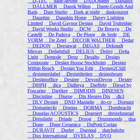
D-TEC
dade-design
DADObaths
Daisalux
DALLMER
Dansk Wilton
Dante-Goods And
Bads
Dare Studio
Dark at night
daskonzept
Dauphin
Dauphin Home
Davey Lighting
Limited
David Gaynor Design
David Trubridge
David Weeks Studio
DCW
De Breuyn
De
Castelli
De Padova
De Ploeg
de Sede
DE
VORM
De Zetel
DECOR WALTHER
Dedar
DEDON
Deesawat
DEGAS
Deknudt
Mirrors
Delightfull
DELIUS
Delivi
Delta
Light
Demode
Denz
Desalto
Design
Composite
Design House Stockholm
Design
Within Reach
Design You Edit
Design2Chill
designerslabel
Designheiten
designheure
Designoffice
Desiree
DevonDevon
Dexter
DHPH
dica
Didheya
Dieffebi
Diesel by
Foscarini
Dietiker
DIMODIS
DINESEN
Discipline
Diurne
Dix Heures Dix
dk3
DLV Design
DND Maniglie
do-ce
Domani
Domaniecki
Domus
DORMA
Dornbracht
Douglas ACOUSTICS
Draenert
dreizehngrad
Dresslight
Driade
Droog
Drummonds
dua
Dune
Dune Ceramica
DuPont Corian
DURAVIT
Durlet
Duropal
dutchglobe
Dux International
DVELAS
DVO