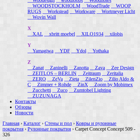
Woodesign
woodloops
Woodnotes
WOODSTOCKHOLM
WoodTrade
WOOP
RUGS
Workstead
Workware
Wortmeyer Licht
Wovin Wall
X
XAL
xbritt moebel
XILO1934
xilobis
Y
Yamagiwa
YDF
Ydol
Yothaka
Z
Zanat
Zaninelli
Zanotta
Zava
Zee Design
ZEITLOS – BERLIN
Zeitraum
Zeritalia
ZERO
ZeVa
Zieta
ZilenZio
Zilio Aldo &
C
Zimmer + Rohde
ZinX
Zoom by Mobimex
Zucchetti
Zuco
Zumtobel Lighting
ZUZUNAGA
Контакты
Обзоры
Новости
Главная
›
Каталог
›
Стены и пол
›
Ковры и рулонные
покрытия
›
Рулонные покрытия
›
Carpet Concept Concept 509 -
326