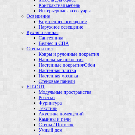
Контрактная мебель
Интерьерные аксессуары
Освещение
Внутреннее освещение
Наружное освещение
Кухня и ванная
Сантехника
Велнес и СПА
Стены и пол
Ковры и рулонные покрытия
Напольные покрытия
Настенные покрытия/Обои
Настенная плитка
Настенная мозаика
Стеновые панели
FIT-OUT
Модульные пространства
Розетки
Фурнитура
Текстиль
Акустика помещений
Камины и печи
Стены / Потолок
Умный дом