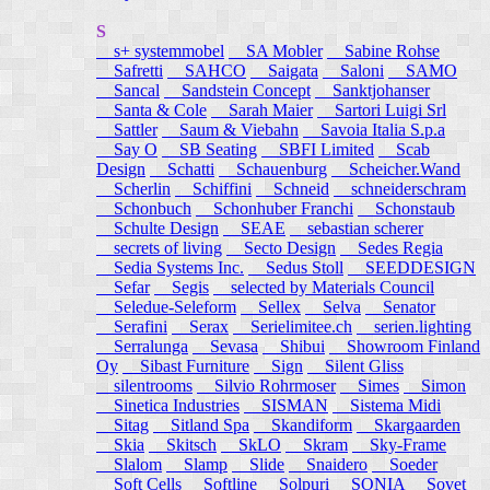
S
s+ systemmobel
SA Mobler
Sabine Rohse
Safretti
SAHCO
Saigata
Saloni
SAMO
Sancal
Sandstein Concept
Sanktjohanser
Santa & Cole
Sarah Maier
Sartori Luigi Srl
Sattler
Saum & Viebahn
Savoia Italia S.p.a
Say O
SB Seating
SBFI Limited
Scab
Design
Schatti
Schauenburg
Scheicher.Wand
Scherlin
Schiffini
Schneid
schneiderschram
Schonbuch
Schonhuber Franchi
Schonstaub
Schulte Design
SEAE
sebastian scherer
secrets of living
Secto Design
Sedes Regia
Sedia Systems Inc.
Sedus Stoll
SEEDDESIGN
Sefar
Segis
selected by Materials Council
Seledue-Seleform
Sellex
Selva
Senator
Serafini
Serax
Serielimitee.ch
serien.lighting
Serralunga
Sevasa
Shibui
Showroom Finland
Oy
Sibast Furniture
Sign
Silent Gliss
silentrooms
Silvio Rohrmoser
Simes
Simon
Sinetica Industries
SISMAN
Sistema Midi
Sitag
Sitland Spa
Skandiform
Skargaarden
Skia
Skitsch
SkLO
Skram
Sky-Frame
Slalom
Slamp
Slide
Snaidero
Soeder
Soft Cells
Softline
Solpuri
SONIA
Sovet