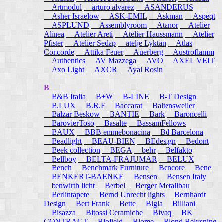
Artmodul
arturo alvarez
ASANDERUS
Asher Israelow
ASK-EMIL
Askman
Aspeqt
ASPLUND
Assemblyroom
Atanor
Atelier
Alinea
Atelier Areti
Atelier Haussmann
Atelier
Pfister
Atelier Sedap
atelje Lyktan
Atlas
Concorde
Attika Feuer
Auerberg
Austroflamm
Authentics
AV Mazzega
AVO
AXEL VEIT
Axo Light
AXOR
Ayal Rosin
B
B&B Italia
B+W
B-LINE
B-T Design
B.LUX
B.R.F
Baccarat
Baltensweiler
Balzar Beskow
BANTIE
Bark
Baroncelli
BarovierToso
Basalte
BassamFellows
BAUX
BBB emmebonacina
Bd Barcelona
Beadlight
BEAU-BIEN
BEdesign
Bedont
Beek collection
BEGA
behr
Belfakto
Bellboy
BELTA-FRAJUMAR
BELUX
Bench
Benchmark Furniture
Bencore
Bene
BENKERT-BAENKE
Bensen
Bensen Italy
benwirth licht
Berbel
Berger Metallbau
Berlintapete
Bernd Unrecht lights
Bernhardt
Design
Bert Frank
Bette
Bigla
Billiani
Bisazza
Bitossi Ceramiche
Bivaq
BK
CONTRACT
Blofield
Blome
Blond Belysning