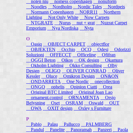
nolen niu
nomess copenhagen
nonuform
Noodles
Nordholm
Nordic Tales
Nordpeis
Normann Copenhagen
NORR11
Northern
Lighting
Not Only White
Now Carpets
NTGRATE
Nurus
nut + grat
Nuzrat Carpet
Emporium
Nya Nordiska
Nyta
O
Oasiq
OBJECT CARPET
objectflor
OBJEKTEN
Occhio
OCQ
Odesi
Odorizzi
Soluzioni
OFFECCT
Officeline
Ofifran
OGGI Beton
Oikos
OK design
Okamura
Okholm Lighting
Okko Consulting
Olby
Design
OLIGO
OLIVER CONRAD
Oliver
Kessler
Oluce
Omikron Design
ON&ON
ONDARRETA
One Nordic
onecollection
ONGO
ophelis
Opinion Ciatti
Orea
Original BTC Limited
Original Joan Lao
ornament.control
ORNAMENTA
Orsjo
Belysning
Oset
OSRAM
Oswald
OUT
OWA
OXIT design
Oxley s Furniture
P
Pablo
Palau
Pallucco
PALMBERG
Pandul
Panelite
Panoramah
Panzeri
Paola