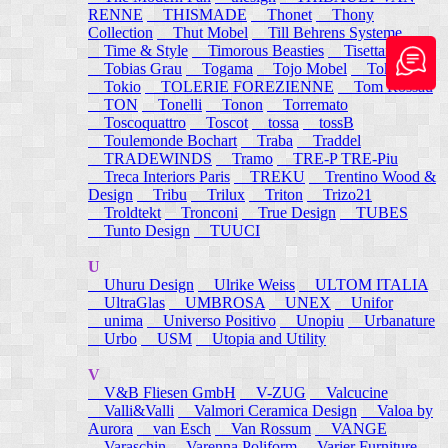
RENNE
THISMADE
Thonet
Thony
Collection
Thut Mobel
Till Behrens Systeme
Time & Style
Timorous Beasties
Tisettanta
Tobias Grau
Togama
Tojo Mobel
Token
Tokio
TOLERIE FOREZIENNE
Tom Rossau
TON
Tonelli
Tonon
Torremato
Toscoquattro
Toscot
tossa
tossB
Toulemonde Bochart
Traba
Traddel
TRADEWINDS
Tramo
TRE-P TRE-Piu
Treca Interiors Paris
TREKU
Trentino Wood &
Design
Tribu
Trilux
Triton
Trizo21
Troldtekt
Tronconi
True Design
TUBES
Tunto Design
TUUCI
U
Uhuru Design
Ulrike Weiss
ULTOM ITALIA
UltraGlas
UMBROSA
UNEX
Unifor
unima
Universo Positivo
Unopiu
Urbanature
Urbo
USM
Utopia and Utility
V
V&B Fliesen GmbH
V-ZUG
Valcucine
Valli&Valli
Valmori Ceramica Design
Valoa by
Aurora
van Esch
Van Rossum
VANGE
Varaschin
Varenna Poliform
Varier Furniture