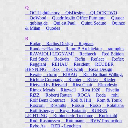
Q
QC Lightfactory
QisDesign
QLOCKTWO
QoWood
Quadrifoglio Office Furniture
Quasar
qubing.de
Qui est Paul
Quinti Sedute
Quinze
& Milan
Quodes
R
Radar
Radius Design
Ragnars
Randers+Radius
Raum B Architektur
raumplus
RAVAIOLI LEGNAMI
Rechteck
Red Edition
Red Stitch
Redwitz
Refin
Reflect+
Reflex
Reggiani
REHAU
Resident
REUBER
HENNING
Rex
Rex Kralj
Rexa Design
Rexite
rform
RIBAG
Rich Brilliant Willing.
Richlite Company
Richter
Ridea
Rieder
Rietveld by Rietveld
Riga Chair
Rimadesio
Rimex Metals
Ritzwell
Riva 1920
Rivelin
RiZZ
Roberti Rattan
ROCA
Roda
rohi
Rolf Benz Contract
Roll & Hill
Rom & Tonik
Rosconi
Roshults
Rossin
Rosso
Rotaliana
Rothlisberger
Royal Botania
RUBEN
LIGHTING
Rubinetterie Treemme
Ruckstuhl
Rud. Rasmussen
Ruttimann
RVW Production
Rybo As
RZB - Leuchten