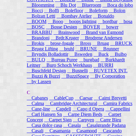
Bloomming
Blu Dot
Blueroom
Boca do lobo
Bocci
Boffi
Bolefloor
Boleform
Bolon
Bolzan Letti
Bombay Atelier
Bonaldo
BOOM
Booo
boops lighting
bordbar
bosa
BOSC
Bosse Design
BOVER
bower
BRABBU
Brainwood
Brand van Egmond
Brandoni
Brdr.Kruger
Brodrene Andersen
Brokis
brose-fogale
Bross
Bruag
BRUCK
Brugg Lifting
bruhl
BRUNE
Brunner
Bryndis Bolladottir
Bsweden
Buck
Bulbo
BULO
Bureau Puree
burgbad
Burkhardt
Leitner
Buro Schoch Werkhaus
BURRI
Buschfeld Design
Busnelli
BUVETEX INT.
Buzzi & Buzzi
BuzziSpace
By Corporation
by Lassen
C
Cabanes
CableCup
Caesar
Caimi Brevetti
Calma
Cambridge Architectural
Camira Fabrics
Cane-line
Capdell
Capo d Opera
Cappellini
Carl Hansen Sn
Carpe Diem Beds
Carpet
Concept
Carpet Sign
Carpyen
Carre Bleu
Casa dolce casa
Casala
Casalgrande Padana
Casali
Casamania
Casamood
Cascando