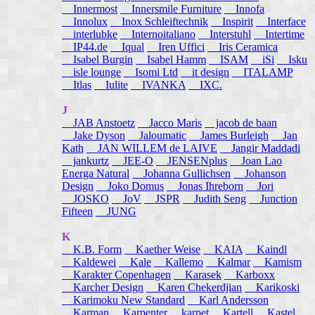
Innermost
Innersmile Furniture
Innofa
Innolux
Inox Schleiftechnik
Inspirit
Interface
interlubke
Internoitaliano
Interstuhl
Intertime
IP44.de
Iqual
Iren Uffici
Iris Ceramica
Isabel Burgin
Isabel Hamm
ISAM
iSi
Isku
isle lounge
Isomi Ltd
it design
ITALAMP
Itlas
Iulite
IVANKA
IXC.
J
JAB Anstoetz
Jacco Maris
jacob de baan
Jake Dyson
Jaloumatic
James Burleigh
Jan
Kath
JAN WILLEM de LAIVE
Jangir Maddadi
jankurtz
JEE-O
JENSENplus
Joan Lao
Energa Natural
Johanna Gullichsen
Johanson
Design
Joko Domus
Jonas Ihreborn
Jori
JOSKO
JoV
JSPR
Judith Seng
Junction
Fifteen
JUNG
K
K.B. Form
Kaether Weise
KAIA
Kaindl
Kaldewei
Kale
Kallemo
Kalmar
Kamism
Karakter Copenhagen
Karasek
Karboxx
Karcher Design
Karen Chekerdjian
Karikoski
Karimoku New Standard
Karl Andersson
Karman
Karpenter
karpet
Kartell
Kastel