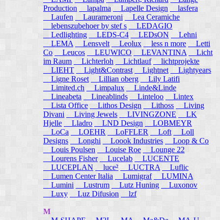
Production
lapalma
Lapelle Design
lasfera
Laufen
Laurameroni
Lea Ceramiche
lebenszubehoer by stef s
LEDAGIO
Ledlighting
LEDS-C4
LEDsON
Lehni
LEMA
Lensvelt
Leolux
less n more
Letti
Co
Leucos
LEUWICO
LEVANTINA
Licht
im Raum
Lichterloh
Lichtlauf
lichtprojekte
LIEHT
Light&Contrast
Lightnet
Lightyears
Ligne Roset
Lillian oberg
Lily Latifi
Limited.ch
Limpalux
Linde&Linde
Lineabeta
Lineablinds
Linteloo
Lintex
Lista Office
Lithos Design
Lithoss
Living
Divani
Living Jewels
LIVINGZONE
LK
Hjelle
Lladro
LND Design
LOBMEYR
LoCa
LOEHR
LoFFLER
Loft
Loll
Designs
Longhi
Loook Industries
Loop & Co
Louis Poulsen
Louise Roe
Lounge 22
Lourens Fisher
Lucelab
LUCENTE
LUCEPLAN
luce²
LUCTRA
Luflic
Lumen Center Italia
Lumigraf
LUMINA
Lumini
Lustrum
Lutz Huning
Luxonov
Luxy
Luz Difusion
lzf
M