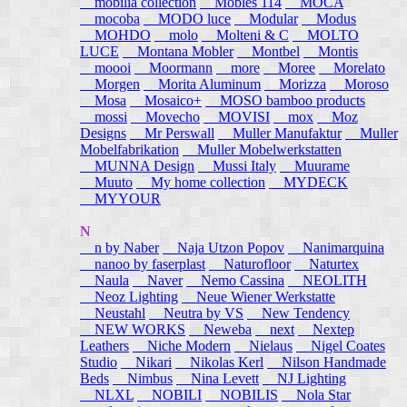
mobilia collection
Mobles 114
MOCA
mocoba
MODO luce
Modular
Modus
MOHDO
molo
Molteni & C
MOLTO
LUCE
Montana Mobler
Montbel
Montis
moooi
Moormann
more
Moree
Morelato
Morgen
Morita Aluminum
Morizza
Moroso
Mosa
Mosaico+
MOSO bamboo products
mossi
Movecho
MOVISI
mox
Moz
Designs
Mr Perswall
Muller Manufaktur
Muller
Mobelfabrikation
Muller Mobelwerkstatten
MUNNA Design
Mussi Italy
Muurame
Muuto
My home collection
MYDECK
MYYOUR
N
n by Naber
Naja Utzon Popov
Nanimarquina
nanoo by faserplast
Naturofloor
Naturtex
Naula
Naver
Nemo Cassina
NEOLITH
Neoz Lighting
Neue Wiener Werkstatte
Neustahl
Neutra by VS
New Tendency
NEW WORKS
Neweba
next
Nextep
Leathers
Niche Modern
Nielaus
Nigel Coates
Studio
Nikari
Nikolas Kerl
Nilson Handmade
Beds
Nimbus
Nina Levett
NJ Lighting
NLXL
NOBILI
NOBILIS
Nola Star