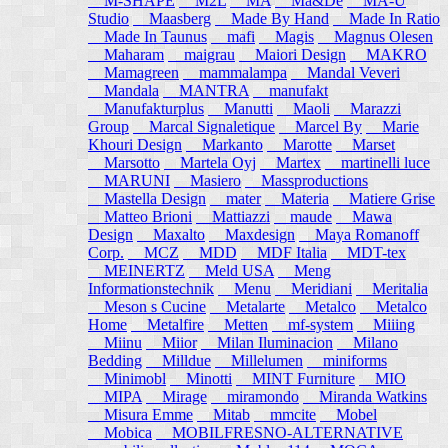
M-SHAPE
M2L
MA
Ma&De
MA-U
Studio
Maasberg
Made By Hand
Made In Ratio
Made In Taunus
mafi
Magis
Magnus Olesen
Maharam
maigrau
Maiori Design
MAKRO
Mamagreen
mammalampa
Mandal Veveri
Mandala
MANTRA
manufakt
Manufakturplus
Manutti
Maoli
Marazzi
Group
Marcal Signaletique
Marcel By
Marie
Khouri Design
Markanto
Marotte
Marset
Marsotto
Martela Oyj
Martex
martinelli luce
MARUNI
Masiero
Massproductions
Mastella Design
mater
Materia
Matiere Grise
Matteo Brioni
Mattiazzi
maude
Mawa
Design
Maxalto
Maxdesign
Maya Romanoff
Corp.
MCZ
MDD
MDF Italia
MDT-tex
MEINERTZ
Meld USA
Meng
Informationstechnik
Menu
Meridiani
Meritalia
Meson s Cucine
Metalarte
Metalco
Metalco
Home
Metalfire
Metten
mf-system
Miiing
Miinu
Miior
Milan Iluminacion
Milano
Bedding
Milldue
Millelumen
miniforms
Minimobl
Minotti
MINT Furniture
MIO
MIPA
Mirage
miramondo
Miranda Watkins
Misura Emme
Mitab
mmcite
Mobel
Mobica
MOBILFRESNO-ALTERNATIVE