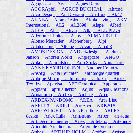
Agapecasa
Agena
Agnes Bernet
AGORAphil
AGROB BUCHTAL
Ahrend
Aico Design
Air Division
Air-Lux
Ak47
AKABA
Akari-Design
Akula Living
AKV
International
AL2
AL2698
Alape
Albed
ALEA
Alias
Alivar
Alki
ALL-PLUS
Allermuir Limited
Alloy
ALMA LIGHT
Alonso Mercader
Alphenberg
Alpi
Altatensione
Alteme
Alvari
Amat-3
AMOS DESIGN
ANB art-design
Andreas
Janson
Andreu World
Anglepoise
ANGO
Anker
Ann Idstein
Ann Sacks
Anna Torfs
ANNE KYYRO QUINN
Another Country
Ansorg
Anta Leuchten
anthologie quartett
Antique Mirror
antoniolupi
antrax it
Anzea
Textiles
Apavisa
APE Ceramica
Apparatus
Appiani
april allterior
Aqlus
Aqua Creations
Aquadomo
Archxx
Arcluce
Arco
ARDEX-PANDOMO
AREA
Ares Line
ARFLEX
ARIDI
Ariostea
ARKAIA
ARKOSLIGHT
Arktis Furniture
ARLEX
design
Arlex Italia
Armstrong
Arper
art aqua
Art Deco Schneider
Artek
Artelano
Artemide
Artemide Architectural
Artemide Outdoor
Arthesi
ARTHUR HOLM
Artifort
Artisan