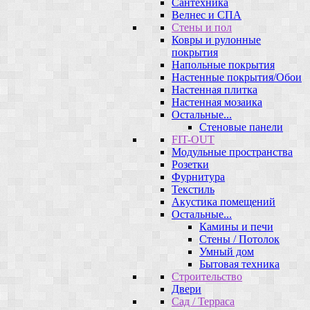
Сантехника
Велнес и СПА
Стены и пол
Ковры и рулонные
покрытия
Напольные покрытия
Настенные покрытия/Обои
Настенная плитка
Настенная мозаика
Остальные...
Стеновые панели
FIT-OUT
Модульные пространства
Розетки
Фурнитура
Текстиль
Акустика помещений
Остальные...
Камины и печи
Стены / Потолок
Умный дом
Бытовая техника
Строительство
Двери
Сад / Терраса