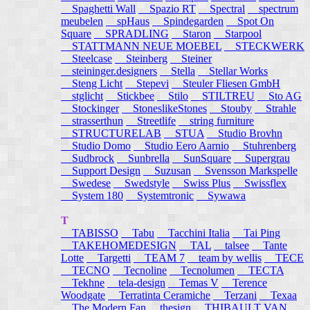
Spaghetti Wall
Spazio RT
Spectral
spectrum
meubelen
spHaus
Spindegarden
Spot On
Square
SPRADLING
Staron
Starpool
STATTMANN NEUE MOEBEL
STECKWERK
Steelcase
Steinberg
Steiner
steininger.designers
Stella
Stellar Works
Steng Licht
Stepevi
Steuler Fliesen GmbH
stglicht
Stickbee
Stilo
STILTREU
Sto AG
Stockinger
StoneslikeStones
Stouby
Strahle
strasserthun
Streetlife
string furniture
STRUCTURELAB
STUA
Studio Brovhn
Studio Domo
Studio Eero Aarnio
Stuhrenberg
Sudbrock
Sunbrella
SunSquare
Supergrau
Support Design
Suzusan
Svensson Markspelle
Swedese
Swedstyle
Swiss Plus
Swissflex
System 180
Systemtronic
Sywawa
T
TABISSO
Tabu
Tacchini Italia
Tai Ping
TAKEHOMEDESIGN
TAL
talsee
Tante
Lotte
Targetti
TEAM 7
team by wellis
TECE
TECNO
Tecnoline
Tecnolumen
TECTA
Tekhne
tela-design
Temas V
Terence
Woodgate
Terratinta Ceramiche
Terzani
Texaa
The Modern Fan
thesign
THIBAULT VAN