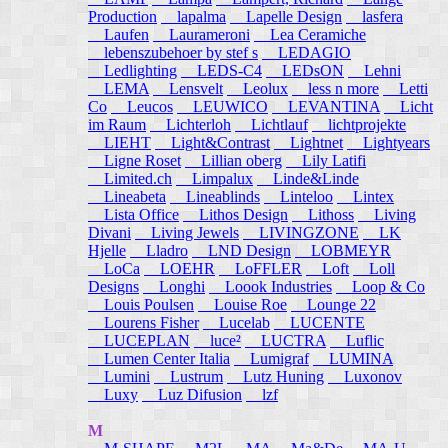
Production
lapalma
Lapelle Design
lasfera
Laufen
Laurameroni
Lea Ceramiche
lebenszubehoer by stef s
LEDAGIO
Ledlighting
LEDS-C4
LEDsON
Lehni
LEMA
Lensvelt
Leolux
less n more
Letti
Co
Leucos
LEUWICO
LEVANTINA
Licht
im Raum
Lichterloh
Lichtlauf
lichtprojekte
LIEHT
Light&Contrast
Lightnet
Lightyears
Ligne Roset
Lillian oberg
Lily Latifi
Limited.ch
Limpalux
Linde&Linde
Lineabeta
Lineablinds
Linteloo
Lintex
Lista Office
Lithos Design
Lithoss
Living
Divani
Living Jewels
LIVINGZONE
LK
Hjelle
Lladro
LND Design
LOBMEYR
LoCa
LOEHR
LoFFLER
Loft
Loll
Designs
Longhi
Loook Industries
Loop & Co
Louis Poulsen
Louise Roe
Lounge 22
Lourens Fisher
Lucelab
LUCENTE
LUCEPLAN
luce²
LUCTRA
Luflic
Lumen Center Italia
Lumigraf
LUMINA
Lumini
Lustrum
Lutz Huning
Luxonov
Luxy
Luz Difusion
lzf
M