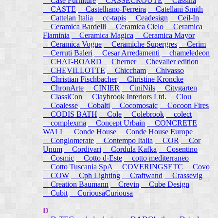
Case Furniture
CASSECROUTE
Cassina
CASTE
Castelhano-Ferreira
Catellani Smith
Cattelan Italia
cc-tapis
Ceadesign
Ceil-In
Ceramica Bardelli
Ceramica Cielo
Ceramica
Flaminia
Ceramica Magica
Ceramica Mayor
Ceramica Vogue
Ceramiche Supergres
Cerim
Cerruti Baleri
Cesar Arredamenti
chameledeon
CHAT-BOARD
Cherner
Chevalier edition
CHEVILLOTTE
Chiccham
Chivasso
Christian Fischbacher
Christine Kroncke
ChronArte
CINIER
CiniNils
Citygarten
ClassiCon
Claybrook Interiors Ltd.
Clou
Coalesse
Cobalti
Cocomosaic
Cocoon Fires
CODIS BATH
Cole
Colebrook
colect
complexma
Concept Urbain
CONCRETE
WALL
Conde House
Conde House Europe
Conglomerate
Contempo Italia
COR
Cor
Unum
Cordivari
Cordula Kafka
Cosentino
Cosmic
Cotto d-Este
cotto mediterraneo
Cotto Tuscania SpA
COVERINGSETC
Covo
COW
Cph Lighting
Craftwand
Crassevig
Creation Baumann
Crevin
Cube Design
Cubit
CuriousaCuriousa
D