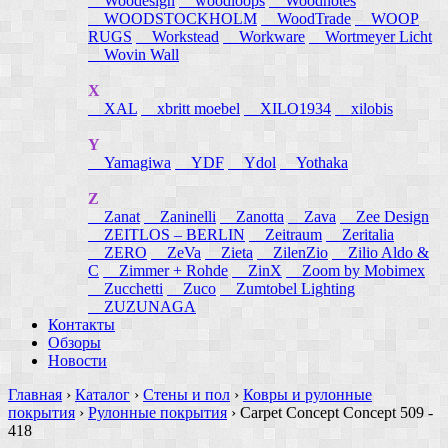
Woodesign
woodloops
Woodnotes
WOODSTOCKHOLM
WoodTrade
WOOP
RUGS
Workstead
Workware
Wortmeyer Licht
Wovin Wall
X
XAL
xbritt moebel
XILO1934
xilobis
Y
Yamagiwa
YDF
Ydol
Yothaka
Z
Zanat
Zaninelli
Zanotta
Zava
Zee Design
ZEITLOS – BERLIN
Zeitraum
Zeritalia
ZERO
ZeVa
Zieta
ZilenZio
Zilio Aldo &
C
Zimmer + Rohde
ZinX
Zoom by Mobimex
Zucchetti
Zuco
Zumtobel Lighting
ZUZUNAGA
Контакты
Обзоры
Новости
Главная
›
Каталог
›
Стены и пол
›
Ковры и рулонные
покрытия
›
Рулонные покрытия
›
Carpet Concept Concept 509 -
418