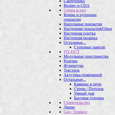
Сантехника
Велнес и СПА
Стены и пол
Ковры и рулонные
покрытия
Напольные покрытия
Настенные покрытия/Обои
Настенная плитка
Настенная мозаика
Остальные...
Стеновые панели
FIT-OUT
Модульные пространства
Розетки
Фурнитура
Текстиль
Акустика помещений
Остальные...
Камины и печи
Стены / Потолок
Умный дом
Бытовая техника
Строительство
Двери
Сад / Терраса