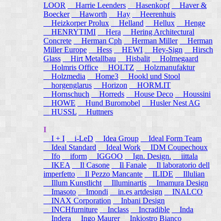
LOOR
Harrie Leenders
Hasenkopf
Haver &
Boecker
Haworth
Hay
Heerenhuis
Heizkorper Prolux
Helland
Hellux
Henge
HENRYTIMI
Hera
Hering Architectural
Concrete
Herman Cph
Herman Miller
Herman
Miller Europe
Hess
HEWI
Hey-Sign
Hirsch
Glass
Hirt Metallbau
Hisbalit
Holmegaard
Holmris Office
HOLTZ
Holzmanufaktur
Holzmedia
Home3
Hookl und Stool
horgenglarus
Horizon
HORM.IT
Hornschuch
Horreds
House Deco
Houssini
HOWE
Hund Buromobel
Husler Nest AG
HUSSL
Huttners
I
I + I
i-LeD
Idea Group
Ideal Form Team
Ideal Standard
Ideal Work
IDM Coupechoux
Ifo
iform
IGGOO
Ign. Design.
iittala
IKEA
Il Casone
Il Fanale
Il laboratorio dell
imperfetto
Il Pezzo Mancante
ILIDE
Illulian
Illum Kunstlicht
Illuminartis
Imamura Design
Imasoto
Imondi
in.es artdesign
INALCO
INAX Corporation
Inbani Design
INCHfurniture
Inclass
Incradible
Inda
Indera
Ingo Maurer
Inkiostro Bianco