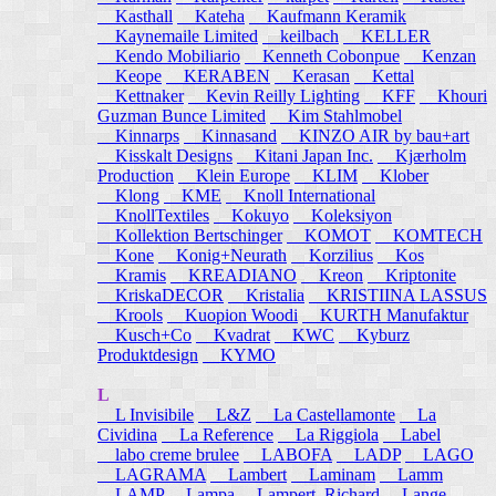
Kasthall
Kateha
Kaufmann Keramik
Kaynemaile Limited
keilbach
KELLER
Kendo Mobiliario
Kenneth Cobonpue
Kenzan
Keope
KERABEN
Kerasan
Kettal
Kettnaker
Kevin Reilly Lighting
KFF
Khouri
Guzman Bunce Limited
Kim Stahlmobel
Kinnarps
Kinnasand
KINZO AIR by bau+art
Kisskalt Designs
Kitani Japan Inc.
Kjærholm
Production
Klein Europe
KLIM
Klober
Klong
KME
Knoll International
KnollTextiles
Kokuyo
Koleksiyon
Kollektion Bertschinger
KOMOT
KOMTECH
Kone
Konig+Neurath
Korzilius
Kos
Kramis
KREADIANO
Kreon
Kriptonite
KriskaDECOR
Kristalia
KRISTIINA LASSUS
Krools
Kuopion Woodi
KURTH Manufaktur
Kusch+Co
Kvadrat
KWC
Kyburz
Produktdesign
KYMO
L
L Invisibile
L&Z
La Castellamonte
La
Cividina
La Reference
La Riggiola
Label
labo creme brulee
LABOFA
LADP
LAGO
LAGRAMA
Lambert
Laminam
Lamm
LAMP
Lampa
Lampert, Richard
Lange