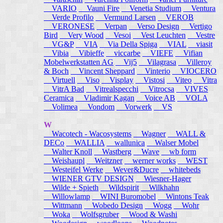
VARIO
Vauni Fire
Venetia Studium
Ventura
Verde Profilo
Vermund Larsen
VEROB
VERONESE
Verpan
Verso Design
Vertigo
Bird
Very Wood
Vesoi
Vest Leuchten
Vestre
VG&P
VIA
Via Della Spiga
VIAL
viasit
Vibia
Vibieffe
viccarbe
VIEFE
Vifian
Mobelwerkstatten AG
Vij5
Vilagrasa
Villeroy
& Boch
Vincent Sheppard
Vinterio
VIOCERO
Virtuell
Viso
Visplay
Vistosi
Viteo
Vitra
VitrA Bad
Vitrealspecchi
Vitrocsa
VIVES
Ceramica
Vladimir Kagan
Voice AB
VOLA
Volimea
Vondom
Vorwerk
VS
W
Wacotech - Wacosystems
Wagner
WALL &
DECo
WALLIA
wallunica
Walser Mobel
Walter Knoll
Wastberg
Wave
wb form
Weishaupl
Weitzner
werner works
WEST
Westeifel Werke
Wever&Ducre
whitebeds
WIENER GTV DESIGN
Wiesner-Hager
Wilde + Spieth
Wildspirit
Wilkhahn
Willowlamp
WINI Buromobel
Wintons Teak
Wittmann
Wobedo Design
Wogg
Wohr
Woka
Wolfsgruber
Wood & Washi