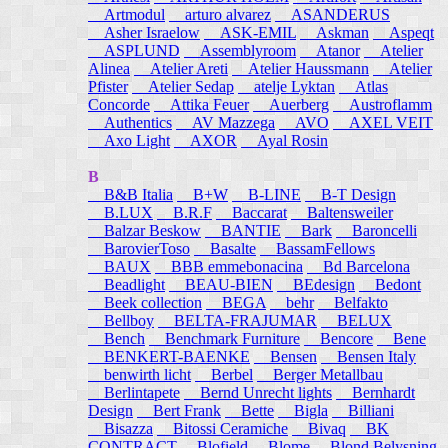
Artmodul
arturo alvarez
ASANDERUS
Asher Israelow
ASK-EMIL
Askman
Aspeqt
ASPLUND
Assemblyroom
Atanor
Atelier
Alinea
Atelier Areti
Atelier Haussmann
Atelier
Pfister
Atelier Sedap
atelje Lyktan
Atlas
Concorde
Attika Feuer
Auerberg
Austroflamm
Authentics
AV Mazzega
AVO
AXEL VEIT
Axo Light
AXOR
Ayal Rosin
B
B&B Italia
B+W
B-LINE
B-T Design
B.LUX
B.R.F
Baccarat
Baltensweiler
Balzar Beskow
BANTIE
Bark
Baroncelli
BarovierToso
Basalte
BassamFellows
BAUX
BBB emmebonacina
Bd Barcelona
Beadlight
BEAU-BIEN
BEdesign
Bedont
Beek collection
BEGA
behr
Belfakto
Bellboy
BELTA-FRAJUMAR
BELUX
Bench
Benchmark Furniture
Bencore
Bene
BENKERT-BAENKE
Bensen
Bensen Italy
benwirth licht
Berbel
Berger Metallbau
Berlintapete
Bernd Unrecht lights
Bernhardt
Design
Bert Frank
Bette
Bigla
Billiani
Bisazza
Bitossi Ceramiche
Bivaq
BK
CONTRACT
Blofield
Blome
Blond Belysning