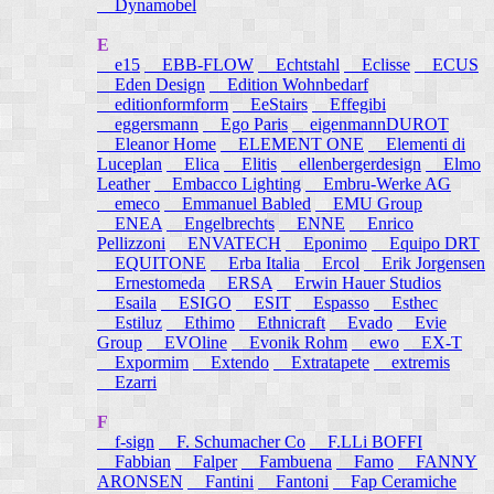
Dynamobel
E
e15
EBB-FLOW
Echtstahl
Eclisse
ECUS
Eden Design
Edition Wohnbedarf
editionformform
EeStairs
Effegibi
eggersmann
Ego Paris
eigenmannDUROT
Eleanor Home
ELEMENT ONE
Elementi di
Luceplan
Elica
Elitis
ellenbergerdesign
Elmo
Leather
Embacco Lighting
Embru-Werke AG
emeco
Emmanuel Babled
EMU Group
ENEA
Engelbrechts
ENNE
Enrico
Pellizzoni
ENVATECH
Eponimo
Equipo DRT
EQUITONE
Erba Italia
Ercol
Erik Jorgensen
Ernestomeda
ERSA
Erwin Hauer Studios
Esaila
ESIGO
ESIT
Espasso
Esthec
Estiluz
Ethimo
Ethnicraft
Evado
Evie
Group
EVOline
Evonik Rohm
ewo
EX-T
Expormim
Extendo
Extratapete
extremis
Ezarri
F
f-sign
F. Schumacher Co
F.LLi BOFFI
Fabbian
Falper
Fambuena
Famo
FANNY
ARONSEN
Fantini
Fantoni
Fap Ceramiche