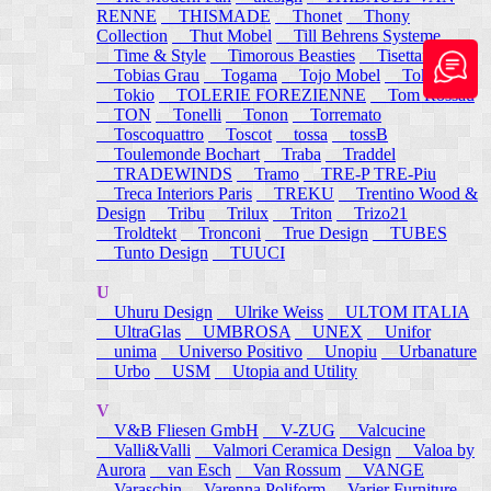
RENNE
THISMADE
Thonet
Thony
Collection
Thut Mobel
Till Behrens Systeme
Time & Style
Timorous Beasties
Tisettanta
Tobias Grau
Togama
Tojo Mobel
Token
Tokio
TOLERIE FOREZIENNE
Tom Rossau
TON
Tonelli
Tonon
Torremato
Toscoquattro
Toscot
tossa
tossB
Toulemonde Bochart
Traba
Traddel
TRADEWINDS
Tramo
TRE-P TRE-Piu
Treca Interiors Paris
TREKU
Trentino Wood &
Design
Tribu
Trilux
Triton
Trizo21
Troldtekt
Tronconi
True Design
TUBES
Tunto Design
TUUCI
U
Uhuru Design
Ulrike Weiss
ULTOM ITALIA
UltraGlas
UMBROSA
UNEX
Unifor
unima
Universo Positivo
Unopiu
Urbanature
Urbo
USM
Utopia and Utility
V
V&B Fliesen GmbH
V-ZUG
Valcucine
Valli&Valli
Valmori Ceramica Design
Valoa by
Aurora
van Esch
Van Rossum
VANGE
Varaschin
Varenna Poliform
Varier Furniture