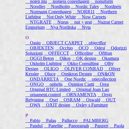
nolen niu
nomess copenhagen
nonuform
Noodles
Nordholm
Nordic Tales
Nordpeis
Normann Copenhagen
NORR11
Northern
Lighting
Not Only White
Now Carpets
NTGRATE
Nurus
nut + grat
Nuzrat Carpet
Emporium
Nya Nordiska
Nyta
O
Oasiq
OBJECT CARPET
objectflor
OBJEKTEN
Occhio
OCQ
Odesi
Odorizzi
Soluzioni
OFFECCT
Officeline
Ofifran
OGGI Beton
Oikos
OK design
Okamura
Okholm Lighting
Okko Consulting
Olby
Design
OLIGO
OLIVER CONRAD
Oliver
Kessler
Oluce
Omikron Design
ON&ON
ONDARRETA
One Nordic
onecollection
ONGO
ophelis
Opinion Ciatti
Orea
Original BTC Limited
Original Joan Lao
ornament.control
ORNAMENTA
Orsjo
Belysning
Oset
OSRAM
Oswald
OUT
OWA
OXIT design
Oxley s Furniture
P
Pablo
Palau
Pallucco
PALMBERG
Pandul
Panelite
Panoramah
Panzeri
Paola