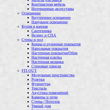
Контрактная мебель
Интерьерные аксессуары
Освещение
Внутреннее освещение
Наружное освещение
Кухня и ванная
Сантехника
Велнес и СПА
Стены и пол
Ковры и рулонные покрытия
Напольные покрытия
Настенные покрытия/Обои
Настенная плитка
Настенная мозаика
Стеновые панели
FIT-OUT
Модульные пространства
Розетки
Фурнитура
Текстиль
Акустика помещений
Камины и печи
Стены / Потолок
Умный дом