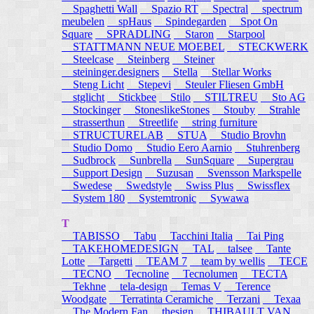
Spaghetti Wall
Spazio RT
Spectral
spectrum
meubelen
spHaus
Spindegarden
Spot On
Square
SPRADLING
Staron
Starpool
STATTMANN NEUE MOEBEL
STECKWERK
Steelcase
Steinberg
Steiner
steininger.designers
Stella
Stellar Works
Steng Licht
Stepevi
Steuler Fliesen GmbH
stglicht
Stickbee
Stilo
STILTREU
Sto AG
Stockinger
StoneslikeStones
Stouby
Strahle
strasserthun
Streetlife
string furniture
STRUCTURELAB
STUA
Studio Brovhn
Studio Domo
Studio Eero Aarnio
Stuhrenberg
Sudbrock
Sunbrella
SunSquare
Supergrau
Support Design
Suzusan
Svensson Markspelle
Swedese
Swedstyle
Swiss Plus
Swissflex
System 180
Systemtronic
Sywawa
T
TABISSO
Tabu
Tacchini Italia
Tai Ping
TAKEHOMEDESIGN
TAL
talsee
Tante
Lotte
Targetti
TEAM 7
team by wellis
TECE
TECNO
Tecnoline
Tecnolumen
TECTA
Tekhne
tela-design
Temas V
Terence
Woodgate
Terratinta Ceramiche
Terzani
Texaa
The Modern Fan
thesign
THIBAULT VAN