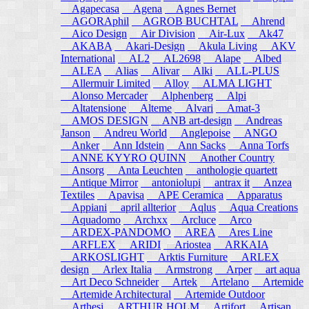
Agapecasa
Agena
Agnes Bernet
AGORAphil
AGROB BUCHTAL
Ahrend
Aico Design
Air Division
Air-Lux
Ak47
AKABA
Akari-Design
Akula Living
AKV
International
AL2
AL2698
Alape
Albed
ALEA
Alias
Alivar
Alki
ALL-PLUS
Allermuir Limited
Alloy
ALMA LIGHT
Alonso Mercader
Alphenberg
Alpi
Altatensione
Alteme
Alvari
Amat-3
AMOS DESIGN
ANB art-design
Andreas
Janson
Andreu World
Anglepoise
ANGO
Anker
Ann Idstein
Ann Sacks
Anna Torfs
ANNE KYYRO QUINN
Another Country
Ansorg
Anta Leuchten
anthologie quartett
Antique Mirror
antoniolupi
antrax it
Anzea
Textiles
Apavisa
APE Ceramica
Apparatus
Appiani
april allterior
Aqlus
Aqua Creations
Aquadomo
Archxx
Arcluce
Arco
ARDEX-PANDOMO
AREA
Ares Line
ARFLEX
ARIDI
Ariostea
ARKAIA
ARKOSLIGHT
Arktis Furniture
ARLEX
design
Arlex Italia
Armstrong
Arper
art aqua
Art Deco Schneider
Artek
Artelano
Artemide
Artemide Architectural
Artemide Outdoor
Arthesi
ARTHUR HOLM
Artifort
Artisan