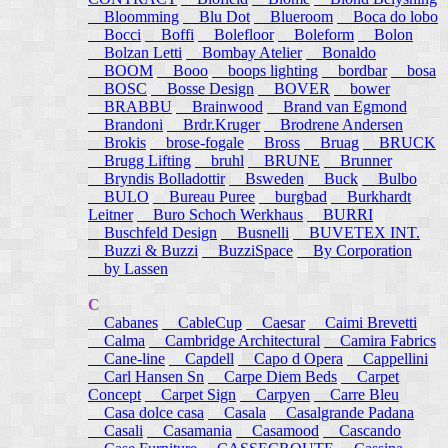
Bloomming
Blu Dot
Blueroom
Boca do lobo
Bocci
Boffi
Bolefloor
Boleform
Bolon
Bolzan Letti
Bombay Atelier
Bonaldo
BOOM
Booo
boops lighting
bordbar
bosa
BOSC
Bosse Design
BOVER
bower
BRABBU
Brainwood
Brand van Egmond
Brandoni
Brdr.Kruger
Brodrene Andersen
Brokis
brose-fogale
Bross
Bruag
BRUCK
Brugg Lifting
bruhl
BRUNE
Brunner
Bryndis Bolladottir
Bsweden
Buck
Bulbo
BULO
Bureau Puree
burgbad
Burkhardt
Leitner
Buro Schoch Werkhaus
BURRI
Buschfeld Design
Busnelli
BUVETEX INT.
Buzzi & Buzzi
BuzziSpace
By Corporation
by Lassen
C
Cabanes
CableCup
Caesar
Caimi Brevetti
Calma
Cambridge Architectural
Camira Fabrics
Cane-line
Capdell
Capo d Opera
Cappellini
Carl Hansen Sn
Carpe Diem Beds
Carpet
Concept
Carpet Sign
Carpyen
Carre Bleu
Casa dolce casa
Casala
Casalgrande Padana
Casali
Casamania
Casamood
Cascando