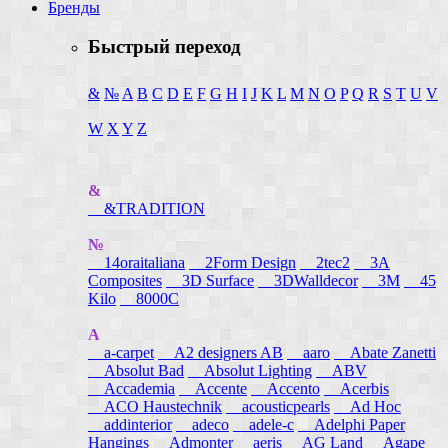
Бренды
Быстрый переход
&
№
A
B
C
D
E
F
G
H
I
J
K
L
M
N
O
P
Q
R
S
T
U
V
W
X
Y
Z
&
&TRADITION
№
14oraitaliana
2Form Design
2tec2
3A
Composites
3D Surface
3DWalldecor
3M
45
Kilo
8000C
A
a-carpet
A2 designers AB
aaro
Abate Zanetti
Absolut Bad
Absolut Lighting
ABV
Accademia
Accente
Accento
Acerbis
ACO Haustechnik
acousticpearls
Ad Hoc
addinterior
adeco
adele-c
Adelphi Paper
Hangings
Admonter
aeris
AG Land
Agape