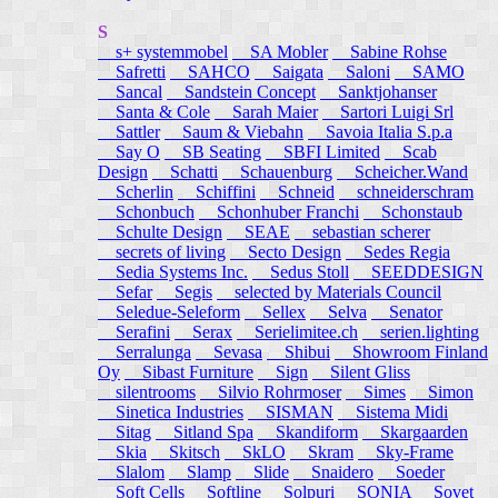
S
s+ systemmobel
SA Mobler
Sabine Rohse
Safretti
SAHCO
Saigata
Saloni
SAMO
Sancal
Sandstein Concept
Sanktjohanser
Santa & Cole
Sarah Maier
Sartori Luigi Srl
Sattler
Saum & Viebahn
Savoia Italia S.p.a
Say O
SB Seating
SBFI Limited
Scab
Design
Schatti
Schauenburg
Scheicher.Wand
Scherlin
Schiffini
Schneid
schneiderschram
Schonbuch
Schonhuber Franchi
Schonstaub
Schulte Design
SEAE
sebastian scherer
secrets of living
Secto Design
Sedes Regia
Sedia Systems Inc.
Sedus Stoll
SEEDDESIGN
Sefar
Segis
selected by Materials Council
Seledue-Seleform
Sellex
Selva
Senator
Serafini
Serax
Serielimitee.ch
serien.lighting
Serralunga
Sevasa
Shibui
Showroom Finland
Oy
Sibast Furniture
Sign
Silent Gliss
silentrooms
Silvio Rohrmoser
Simes
Simon
Sinetica Industries
SISMAN
Sistema Midi
Sitag
Sitland Spa
Skandiform
Skargaarden
Skia
Skitsch
SkLO
Skram
Sky-Frame
Slalom
Slamp
Slide
Snaidero
Soeder
Soft Cells
Softline
Solpuri
SONIA
Sovet