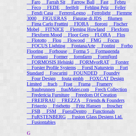
Faro
Farrah Sit
Farrow Ball
Fast
Febru
Feco
FEDE
feelfelt
Fehling Peiz
Feller
Fendi Casa
FerreroLegno
Ferrolight
Fiemme
3000
FIGUERAS
Figurae di JDS
filumen
Fima Carlo Frattini
FIORA
fioroni
Fischer
Mobel
FITNICE
Fleming Howland
Flexform
Flexform Mood
Floor Gres
FLORA
Flos
Flototto
Flou
Flowood
FMG
Focus
FOCUS Lighting
FontanaArte
Fontini
Forbo
Flooring
Forhouse
Forma 5
Formagenda
Formani
Former
formfarm
Formfjord
FORMOSIS Helsinki
FORMvorRAT
Forster
Forster Profile Systems
Forstl Naturstein
Fort
Standard
Foscarini
FOUNDED
Foundry
Four Design
fouta gmbh
FOXCAT Design
Limited
frach
Frag
Frama
Framery
fraubrunnen
frauMaier.com
Frech Collection
Fredericia Furniture
Freedom Of Creation
FREIFRAU
FREZZA
Friends & Founders
Frigerio
Frighetto
Fritz Hansen
froscher
FSB
FSM
FueraDentro
Functionals
FuRSTENBERG
Fusion Glass Designs Ltd.
Fusiontables
G