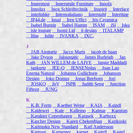
Innermost
Innersmile Furniture
Innofa
Innolux
Inox Schleiftechnik
Inspirit
Interface
interlubke
Internoitaliano
Interstuhl
Intertime
IP44.de
Iqual
Iren Uffici
Iris Ceramica
Isabel Burgin
Isabel Hamm
ISAM
iSi
Isku
isle lounge
Isomi Ltd
it design
ITALAMP
Itlas
Iulite
IVANKA
IXC.
J
JAB Anstoetz
Jacco Maris
jacob de baan
Jake Dyson
Jaloumatic
James Burleigh
Jan
Kath
JAN WILLEM de LAIVE
Jangir Maddadi
jankurtz
JEE-O
JENSENplus
Joan Lao
Energa Natural
Johanna Gullichsen
Johanson
Design
Joko Domus
Jonas Ihreborn
Jori
JOSKO
JoV
JSPR
Judith Seng
Junction
Fifteen
JUNG
K
K.B. Form
Kaether Weise
KAIA
Kaindl
Kaldewei
Kale
Kallemo
Kalmar
Kamism
Karakter Copenhagen
Karasek
Karboxx
Karcher Design
Karen Chekerdjian
Karikoski
Karimoku New Standard
Karl Andersson
Karman
Karpenter
karpet
Kartell
Kastel