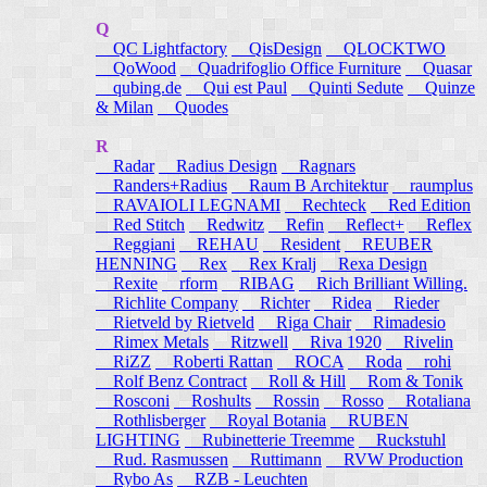
Q
QC Lightfactory
QisDesign
QLOCKTWO
QoWood
Quadrifoglio Office Furniture
Quasar
qubing.de
Qui est Paul
Quinti Sedute
Quinze
& Milan
Quodes
R
Radar
Radius Design
Ragnars
Randers+Radius
Raum B Architektur
raumplus
RAVAIOLI LEGNAMI
Rechteck
Red Edition
Red Stitch
Redwitz
Refin
Reflect+
Reflex
Reggiani
REHAU
Resident
REUBER
HENNING
Rex
Rex Kralj
Rexa Design
Rexite
rform
RIBAG
Rich Brilliant Willing.
Richlite Company
Richter
Ridea
Rieder
Rietveld by Rietveld
Riga Chair
Rimadesio
Rimex Metals
Ritzwell
Riva 1920
Rivelin
RiZZ
Roberti Rattan
ROCA
Roda
rohi
Rolf Benz Contract
Roll & Hill
Rom & Tonik
Rosconi
Roshults
Rossin
Rosso
Rotaliana
Rothlisberger
Royal Botania
RUBEN
LIGHTING
Rubinetterie Treemme
Ruckstuhl
Rud. Rasmussen
Ruttimann
RVW Production
Rybo As
RZB - Leuchten