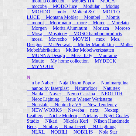
mobilia collection
Mobles 114
MOCA
mocoba
MODO luce
Modular
Modus
MOHDO
molo
Molteni & C
MOLTO
LUCE
Montana Mobler
Montbel
Montis
moooi
Moormann
more
Moree
Morelato
Morgen
Morita Aluminum
Morizza
Moroso
Mosa
Mosaico+
MOSO bamboo products
mossi
Movecho
MOVISI
mox
Moz
Designs
Mr Perswall
Muller Manufaktur
Muller
Mobelfabrikation
Muller Mobelwerkstatten
MUNNA Design
Mussi Italy
Muurame
Muuto
My home collection
MYDECK
MYYOUR
N
n by Naber
Naja Utzon Popov
Nanimarquina
nanoo by faserplast
Naturofloor
Naturtex
Naula
Naver
Nemo Cassina
NEOLITH
Neoz Lighting
Neue Wiener Werkstatte
Neustahl
Neutra by VS
New Tendency
NEW WORKS
Neweba
next
Nextep
Leathers
Niche Modern
Nielaus
Nigel Coates
Studio
Nikari
Nikolas Kerl
Nilson Handmade
Beds
Nimbus
Nina Levett
NJ Lighting
NLXL
NOBILI
NOBILIS
Nola Star