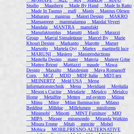
M-SHAPE
M2L
MA
Ma&De
MA-U
Studio
Maasberg
Made By Hand
Made In Ratio
Made In Taunus
mafi
Magis
Magnus Olesen
Maharam
maigrau
Maiori Design
MAKRO
Mamagreen
mammalampa
Mandal Veveri
Mandala
MANTRA
manufakt
Manufakturplus
Manutti
Maoli
Marazzi
Group
Marcal Signaletique
Marcel By
Marie
Khouri Design
Markanto
Marotte
Marset
Marsotto
Martela Oyj
Martex
martinelli luce
MARUNI
Masiero
Massproductions
Mastella Design
mater
Materia
Matiere Grise
Matteo Brioni
Mattiazzi
maude
Mawa
Design
Maxalto
Maxdesign
Maya Romanoff
Corp.
MCZ
MDD
MDF Italia
MDT-tex
MEINERTZ
Meld USA
Meng
Informationstechnik
Menu
Meridiani
Meritalia
Meson s Cucine
Metalarte
Metalco
Metalco
Home
Metalfire
Metten
mf-system
Miiing
Miinu
Miior
Milan Iluminacion
Milano
Bedding
Milldue
Millelumen
miniforms
Minimobl
Minotti
MINT Furniture
MIO
MIPA
Mirage
miramondo
Miranda Watkins
Misura Emme
Mitab
mmcite
Mobel
Mobica
MOBILFRESNO-ALTERNATIVE