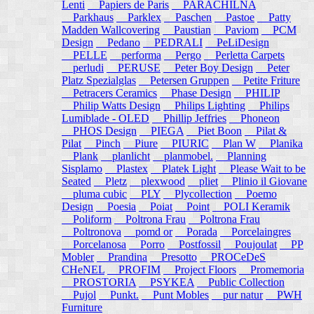
Lenti
Papiers de Paris
PARACHILNA
Parkhaus
Parklex
Paschen
Pastoe
Patty
Madden Wallcovering
Paustian
Paviom
PCM
Design
Pedano
PEDRALI
PeLiDesign
PELLE
performa
Pergo
Perletta Carpets
perludi
PERUSE
Peter Boy Design
Peter
Platz Spezialglas
Petersen Gruppen
Petite Friture
Petracers Ceramics
Phase Design
PHILIP
Philip Watts Design
Philips Lighting
Philips
Lumiblade - OLED
Phillip Jeffries
Phoneon
PHOS Design
PIEGA
Piet Boon
Pilat &
Pilat
Pinch
Piure
PIURIC
Plan W
Planika
Plank
planlicht
planmobel.
Planning
Sisplamo
Plastex
Platek Light
Please Wait to be
Seated
Pletz
plexwood
pliet
Plinio il Giovane
pluma cubic
PLY
Plycollection
Poemo
Design
Poesia
Poiat
Point
POLI Keramik
Poliform
Poltrona Frau
Poltrona Frau
Poltronova
pomd or
Porada
Porcelaingres
Porcelanosa
Porro
Postfossil
Poujoulat
PP
Mobler
Prandina
Presotto
PROCeDeS
CHeNEL
PROFIM
Project Floors
Promemoria
PROSTORIA
PSYKEA
Public Collection
Pujol
Punkt.
Punt Mobles
pur natur
PWH
Furniture