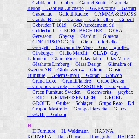
Gabbianelli
Gaber
Gabriel Scott
Gabriela
Bellon
Gabriela Chicherio
GAEAforms
Gaffuri
Gaggenau
Gallotti Radice
GAMMA & BROSS
Gandia Blasco
Garsnas
Gartensilber
Geberit
Gebruder T 1819
GeD Arredamenti Srl
Gelderland
GEORG BECHTER
GERA
Gervasoni
Ghyczy
Giardini
Giaretta
GINGER&JAGGER
Gioia
Giorbello
Giorgetti
Giovanni De Maio
Gira
giroflex
Girsberger
Giulio Marelli
GLAD_Guy
Lafranchi
GlammFire
Glas Italia
Glas Marte
Glashutte Limburg
Glass Design
Glimakra of
Sweden AB
Globe Zero 4
Globo
Gloster
Furniture
Golem GmbH
Golran
Gotwob
Grand Luxe
GranitiFiandre
Grape Design
Graphic Concrete
GRASSOLER
Graypants
Green Furniture Sweden
Greenworks
greybax
GRID
GRIMMEISEN LICHT
GROEL
GROHE
Gruber + Schlager
Grupo Resol - Dd
Gruppo Mastrotto
Gruppo Piazzetta
Guaxs
GUBI
Gufram
H
H Furniture
H. Waldmann
HANNA
KORVELA
Hans Hansen
Hansgrohe
HARCO