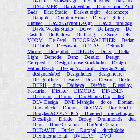
D-TEC
dade-design
DADObaths
Daisalux
DALLMER
Dansk Wilton
Dante-Goods And
Bads
Dare Studio
Dark at night
daskonzept
Dauphin
Dauphin Home
Davey Lighting
Limited
David Gaynor Design
David Trubridge
David Weeks Studio
DCW
De Breuyn
De
Castelli
De Padova
De Ploeg
de Sede
DE
VORM
De Zetel
DECOR WALTHER
Dedar
DEDON
Deesawat
DEGAS
Deknudt
Mirrors
Delightfull
DELIUS
Delivi
Delta
Light
Demode
Denz
Desalto
Design
Composite
Design House Stockholm
Design
Within Reach
Design You Edit
Design2Chill
designerslabel
Designheiten
designheure
Designoffice
Desiree
DevonDevon
Dexter
DHPH
dica
Didheya
Dieffebi
Diesel by
Foscarini
Dietiker
DIMODIS
DINESEN
Discipline
Diurne
Dix Heures Dix
dk3
DLV Design
DND Maniglie
do-ce
Domani
Domaniecki
Domus
DORMA
Dornbracht
Douglas ACOUSTICS
Draenert
dreizehngrad
Dresslight
Driade
Droog
Drummonds
dua
Dune
Dune Ceramica
DuPont Corian
DURAVIT
Durlet
Duropal
dutchglobe
Dux International
DVELAS
DVO