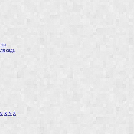
сти
ля сада
W
X
Y
Z