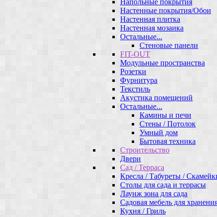
Напольные покрытия
Настенные покрытия/Обои
Настенная плитка
Настенная мозаика
Остальные...
Стеновые панели
FIT-OUT
Модульные пространства
Розетки
Фурнитура
Текстиль
Акустика помещений
Остальные...
Камины и печи
Стены / Потолок
Умный дом
Бытовая техника
Строительство
Двери
Сад / Терраса
Кресла / Табуреты / Скамейк
Столы для сада и террасы
Лаунж зона для сада
Садовая мебель для хранени
Кухня / Гриль