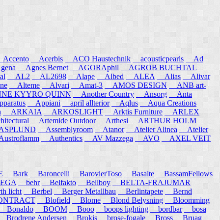
ccento
Acerbis
ACO Haustechnik
acousticpearls
Ad
ena
Agnes Bernet
AGORAphil
AGROB BUCHTAL
al
AL2
AL2698
Alape
Albed
ALEA
Alias
Alivar
ne
Alteme
Alvari
Amat-3
AMOS DESIGN
ANB art-
E KYYRO QUINN
Another Country
Ansorg
Anta
aratus
Appiani
april allterior
Aqlus
Aqua Creations
a
ARKAIA
ARKOSLIGHT
Arktis Furniture
ARLEX
itectural
Artemide Outdoor
Arthesi
ARTHUR HOLM
SPLUND
Assemblyroom
Atanor
Atelier Alinea
Atelier
stroflamm
Authentics
AV Mazzega
AVO
AXEL VEIT
E
Bark
Baroncelli
BarovierToso
Basalte
BassamFellows
EGA
behr
Belfakto
Bellboy
BELTA-FRAJUMAR
 licht
Berbel
Berger Metallbau
Berlintapete
Bernd
NTRACT
Blofield
Blome
Blond Belysning
Bloomming
Bonaldo
BOOM
Booo
boops lighting
bordbar
bosa
Brodrene Andersen
Brokis
brose-fogale
Bross
Bruag