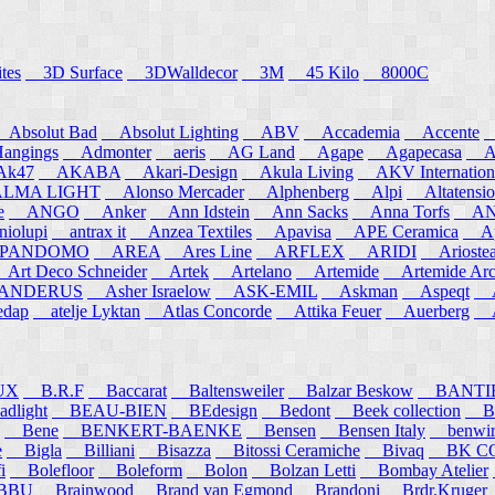
tes
3D Surface
3DWalldecor
3M
45 Kilo
8000C
Absolut Bad
Absolut Lighting
ABV
Accademia
Accente
A
angings
Admonter
aeris
AG Land
Agape
Agapecasa
Ag
k47
AKABA
Akari-Design
Akula Living
AKV Internation
MA LIGHT
Alonso Mercader
Alphenberg
Alpi
Altatensio
e
ANGO
Anker
Ann Idstein
Ann Sacks
Anna Torfs
ANN
iolupi
antrax it
Anzea Textiles
Apavisa
APE Ceramica
App
PANDOMO
AREA
Ares Line
ARFLEX
ARIDI
Arioste
rt Deco Schneider
Artek
Artelano
Artemide
Artemide Arch
NDERUS
Asher Israelow
ASK-EMIL
Askman
Aspeqt
A
edap
atelje Lyktan
Atlas Concorde
Attika Feuer
Auerberg
Au
UX
B.R.F
Baccarat
Baltensweiler
Balzar Beskow
BANTI
dlight
BEAU-BIEN
BEdesign
Bedont
Beek collection
B
Bene
BENKERT-BAENKE
Bensen
Bensen Italy
benwirth
e
Bigla
Billiani
Bisazza
Bitossi Ceramiche
Bivaq
BK CO
i
Bolefloor
Boleform
Bolon
Bolzan Letti
Bombay Atelier
BBU
Brainwood
Brand van Egmond
Brandoni
Brdr.Kruger