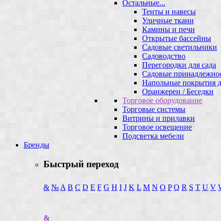
Остальные...
Тенты и навесы
Уличные ткани
Камины и печи
Открытые бассейны
Садовые светильники
Садоводство
Перегородки для сада
Садовые принадлежно
Напольные покрытия д
Оранжереи / Беседки
Торговое оборудование
Торговые системы
Витрины и прилавки
Торговое освещение
Подсветка мебели
Бренды
Быстрый переход
&
№
A
B
C
D
E
F
G
H
I
J
K
L
M
N
O
P
Q
R
S
T
U
V
&