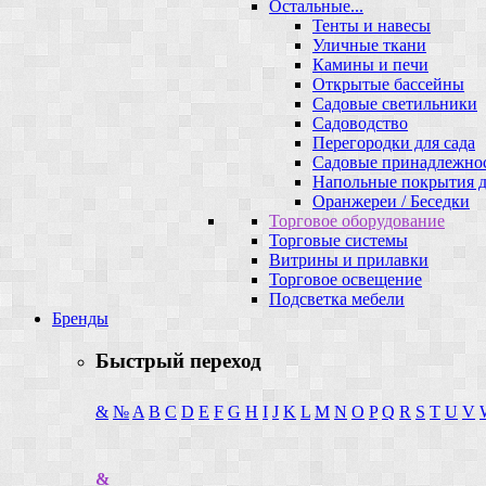
Остальные...
Тенты и навесы
Уличные ткани
Камины и печи
Открытые бассейны
Садовые светильники
Садоводство
Перегородки для сада
Садовые принадлежно
Напольные покрытия д
Оранжереи / Беседки
Торговое оборудование
Торговые системы
Витрины и прилавки
Торговое освещение
Подсветка мебели
Бренды
Быстрый переход
&
№
A
B
C
D
E
F
G
H
I
J
K
L
M
N
O
P
Q
R
S
T
U
V
&