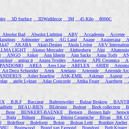
tes
3D Surface
3DWalldecor
3M
45 Kilo
8000C
Absolut Bad
Absolut Lighting
ABV
Accademia
Accente
A
angings
Admonter
aeris
AG Land
Agape
Agapecasa
Ag
k47
AKABA
Akari-Design
Akula Living
AKV Internation
MA LIGHT
Alonso Mercader
Alphenberg
Alpi
Altatensio
e
ANGO
Anker
Ann Idstein
Ann Sacks
Anna Torfs
ANN
iolupi
antrax it
Anzea Textiles
Apavisa
APE Ceramica
App
PANDOMO
AREA
Ares Line
ARFLEX
ARIDI
Arioste
rt Deco Schneider
Artek
Artelano
Artemide
Artemide Arch
NDERUS
Asher Israelow
ASK-EMIL
Askman
Aspeqt
A
edap
atelje Lyktan
Atlas Concorde
Attika Feuer
Auerberg
Au
UX
B.R.F
Baccarat
Baltensweiler
Balzar Beskow
BANTI
dlight
BEAU-BIEN
BEdesign
Bedont
Beek collection
B
Bene
BENKERT-BAENKE
Bensen
Bensen Italy
benwirth
e
Bigla
Billiani
Bisazza
Bitossi Ceramiche
Bivaq
BK CO
i
Bolefloor
Boleform
Bolon
Bolzan Letti
Bombay Atelier
BBU
Brainwood
Brand van Egmond
Brandoni
Brdr.Kruger