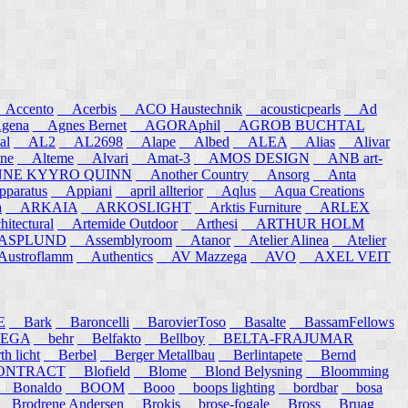
ccento
Acerbis
ACO Haustechnik
acousticpearls
Ad
ena
Agnes Bernet
AGORAphil
AGROB BUCHTAL
al
AL2
AL2698
Alape
Albed
ALEA
Alias
Alivar
ne
Alteme
Alvari
Amat-3
AMOS DESIGN
ANB art-
E KYYRO QUINN
Another Country
Ansorg
Anta
aratus
Appiani
april allterior
Aqlus
Aqua Creations
a
ARKAIA
ARKOSLIGHT
Arktis Furniture
ARLEX
itectural
Artemide Outdoor
Arthesi
ARTHUR HOLM
SPLUND
Assemblyroom
Atanor
Atelier Alinea
Atelier
stroflamm
Authentics
AV Mazzega
AVO
AXEL VEIT
E
Bark
Baroncelli
BarovierToso
Basalte
BassamFellows
EGA
behr
Belfakto
Bellboy
BELTA-FRAJUMAR
 licht
Berbel
Berger Metallbau
Berlintapete
Bernd
NTRACT
Blofield
Blome
Blond Belysning
Bloomming
Bonaldo
BOOM
Booo
boops lighting
bordbar
bosa
Brodrene Andersen
Brokis
brose-fogale
Bross
Bruag