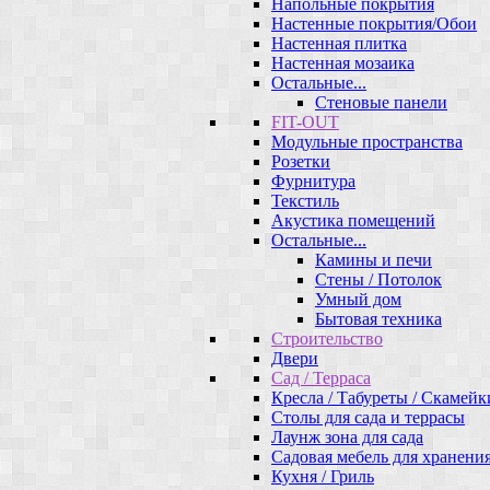
Напольные покрытия
Настенные покрытия/Обои
Настенная плитка
Настенная мозаика
Остальные...
Стеновые панели
FIT-OUT
Модульные пространства
Розетки
Фурнитура
Текстиль
Акустика помещений
Остальные...
Камины и печи
Стены / Потолок
Умный дом
Бытовая техника
Строительство
Двери
Сад / Терраса
Кресла / Табуреты / Скамейк
Столы для сада и террасы
Лаунж зона для сада
Садовая мебель для хранени
Кухня / Гриль