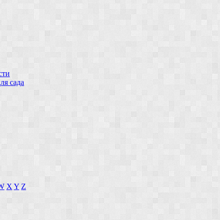
сти
ля сада
W
X
Y
Z