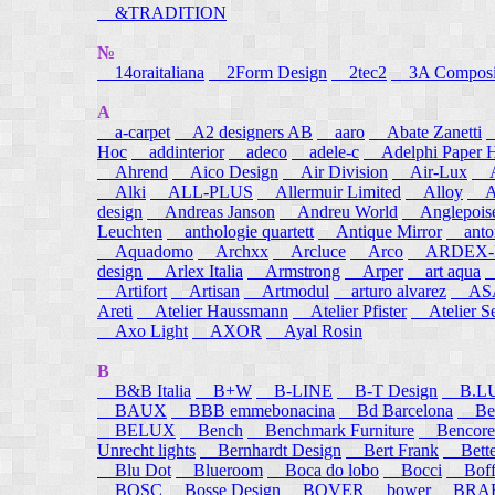
&TRADITION
№
14oraitaliana
2Form Design
2tec2
3A Composi
A
a-carpet
A2 designers AB
aaro
Abate Zanetti
Hoc
addinterior
adeco
adele-c
Adelphi Paper H
Ahrend
Aico Design
Air Division
Air-Lux
A
Alki
ALL-PLUS
Allermuir Limited
Alloy
AL
design
Andreas Janson
Andreu World
Anglepois
Leuchten
anthologie quartett
Antique Mirror
anton
Aquadomo
Archxx
Arcluce
Arco
ARDEX-
design
Arlex Italia
Armstrong
Arper
art aqua
A
Artifort
Artisan
Artmodul
arturo alvarez
ASA
Areti
Atelier Haussmann
Atelier Pfister
Atelier S
Axo Light
AXOR
Ayal Rosin
B
B&B Italia
B+W
B-LINE
B-T Design
B.L
BAUX
BBB emmebonacina
Bd Barcelona
Bea
BELUX
Bench
Benchmark Furniture
Bencore
Unrecht lights
Bernhardt Design
Bert Frank
Bett
Blu Dot
Blueroom
Boca do lobo
Bocci
Boff
BOSC
Bosse Design
BOVER
bower
BRA