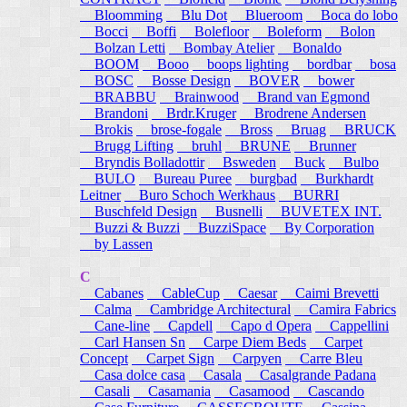
Bloomming
Blu Dot
Blueroom
Boca do lobo
Bocci
Boffi
Bolefloor
Boleform
Bolon
Bolzan Letti
Bombay Atelier
Bonaldo
BOOM
Booo
boops lighting
bordbar
bosa
BOSC
Bosse Design
BOVER
bower
BRABBU
Brainwood
Brand van Egmond
Brandoni
Brdr.Kruger
Brodrene Andersen
Brokis
brose-fogale
Bross
Bruag
BRUCK
Brugg Lifting
bruhl
BRUNE
Brunner
Bryndis Bolladottir
Bsweden
Buck
Bulbo
BULO
Bureau Puree
burgbad
Burkhardt
Leitner
Buro Schoch Werkhaus
BURRI
Buschfeld Design
Busnelli
BUVETEX INT.
Buzzi & Buzzi
BuzziSpace
By Corporation
by Lassen
C
Cabanes
CableCup
Caesar
Caimi Brevetti
Calma
Cambridge Architectural
Camira Fabrics
Cane-line
Capdell
Capo d Opera
Cappellini
Carl Hansen Sn
Carpe Diem Beds
Carpet
Concept
Carpet Sign
Carpyen
Carre Bleu
Casa dolce casa
Casala
Casalgrande Padana
Casali
Casamania
Casamood
Cascando