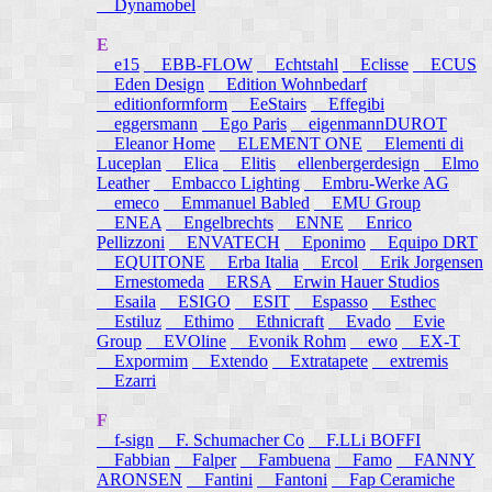
Dynamobel
E
e15
EBB-FLOW
Echtstahl
Eclisse
ECUS
Eden Design
Edition Wohnbedarf
editionformform
EeStairs
Effegibi
eggersmann
Ego Paris
eigenmannDUROT
Eleanor Home
ELEMENT ONE
Elementi di
Luceplan
Elica
Elitis
ellenbergerdesign
Elmo
Leather
Embacco Lighting
Embru-Werke AG
emeco
Emmanuel Babled
EMU Group
ENEA
Engelbrechts
ENNE
Enrico
Pellizzoni
ENVATECH
Eponimo
Equipo DRT
EQUITONE
Erba Italia
Ercol
Erik Jorgensen
Ernestomeda
ERSA
Erwin Hauer Studios
Esaila
ESIGO
ESIT
Espasso
Esthec
Estiluz
Ethimo
Ethnicraft
Evado
Evie
Group
EVOline
Evonik Rohm
ewo
EX-T
Expormim
Extendo
Extratapete
extremis
Ezarri
F
f-sign
F. Schumacher Co
F.LLi BOFFI
Fabbian
Falper
Fambuena
Famo
FANNY
ARONSEN
Fantini
Fantoni
Fap Ceramiche