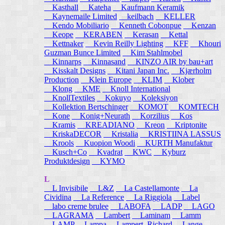
Kasthall
Kateha
Kaufmann Keramik
Kaynemaile Limited
keilbach
KELLER
Kendo Mobiliario
Kenneth Cobonpue
Kenzan
Keope
KERABEN
Kerasan
Kettal
Kettnaker
Kevin Reilly Lighting
KFF
Khouri
Guzman Bunce Limited
Kim Stahlmobel
Kinnarps
Kinnasand
KINZO AIR by bau+art
Kisskalt Designs
Kitani Japan Inc.
Kjærholm
Production
Klein Europe
KLIM
Klober
Klong
KME
Knoll International
KnollTextiles
Kokuyo
Koleksiyon
Kollektion Bertschinger
KOMOT
KOMTECH
Kone
Konig+Neurath
Korzilius
Kos
Kramis
KREADIANO
Kreon
Kriptonite
KriskaDECOR
Kristalia
KRISTIINA LASSUS
Krools
Kuopion Woodi
KURTH Manufaktur
Kusch+Co
Kvadrat
KWC
Kyburz
Produktdesign
KYMO
L
L Invisibile
L&Z
La Castellamonte
La
Cividina
La Reference
La Riggiola
Label
labo creme brulee
LABOFA
LADP
LAGO
LAGRAMA
Lambert
Laminam
Lamm
LAMP
Lampa
Lampert, Richard
Lange