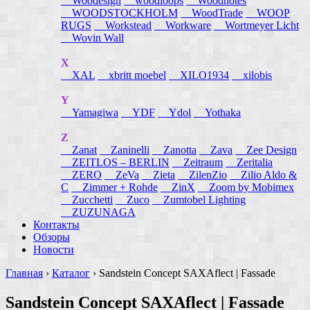
Woodesign
woodloops
Woodnotes
WOODSTOCKHOLM
WoodTrade
WOOP
RUGS
Workstead
Workware
Wortmeyer Licht
Wovin Wall
X
XAL
xbritt moebel
XILO1934
xilobis
Y
Yamagiwa
YDF
Ydol
Yothaka
Z
Zanat
Zaninelli
Zanotta
Zava
Zee Design
ZEITLOS – BERLIN
Zeitraum
Zeritalia
ZERO
ZeVa
Zieta
ZilenZio
Zilio Aldo &
C
Zimmer + Rohde
ZinX
Zoom by Mobimex
Zucchetti
Zuco
Zumtobel Lighting
ZUZUNAGA
Контакты
Обзоры
Новости
Главная
›
Каталог
›
Sandstein Concept SAXAflect | Fassade
Sandstein Concept SAXAflect | Fassade