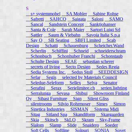
S
s+ systemmobel
SA Mobler
Sabine Rohse
Safretti
SAHCO
Saigata
Saloni
SAMO
Sancal
Sandstein Concept
Sanktjohanser
Santa & Cole
Sarah Maier
Sartori Luigi Srl
Sattler
Saum & Viebahn
Savoia Italia S.p.a
Say O
SB Seating
SBFI Limited
Scab
Design
Schatti
Schauenburg
Scheicher.Wand
Scherlin
Schiffini
Schneid
schneiderschram
Schonbuch
Schonhuber Franchi
Schonstaub
Schulte Design
SEAE
sebastian scherer
secrets of living
Secto Design
Sedes Regia
Sedia Systems Inc.
Sedus Stoll
SEEDDESIGN
Sefar
Segis
selected by Materials Council
Seledue-Seleform
Sellex
Selva
Senator
Serafini
Serax
Serielimitee.ch
serien.lighting
Serralunga
Sevasa
Shibui
Showroom Finland
Oy
Sibast Furniture
Sign
Silent Gliss
silentrooms
Silvio Rohrmoser
Simes
Simon
Sinetica Industries
SISMAN
Sistema Midi
Sitag
Sitland Spa
Skandiform
Skargaarden
Skia
Skitsch
SkLO
Skram
Sky-Frame
Slalom
Slamp
Slide
Snaidero
Soeder
Soft Cells
Softline
Solpuri
SONIA
Sovet