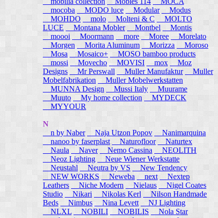
mobilia collection
Mobles 114
MOCA
mocoba
MODO luce
Modular
Modus
MOHDO
molo
Molteni & C
MOLTO
LUCE
Montana Mobler
Montbel
Montis
moooi
Moormann
more
Moree
Morelato
Morgen
Morita Aluminum
Morizza
Moroso
Mosa
Mosaico+
MOSO bamboo products
mossi
Movecho
MOVISI
mox
Moz
Designs
Mr Perswall
Muller Manufaktur
Muller
Mobelfabrikation
Muller Mobelwerkstatten
MUNNA Design
Mussi Italy
Muurame
Muuto
My home collection
MYDECK
MYYOUR
N
n by Naber
Naja Utzon Popov
Nanimarquina
nanoo by faserplast
Naturofloor
Naturtex
Naula
Naver
Nemo Cassina
NEOLITH
Neoz Lighting
Neue Wiener Werkstatte
Neustahl
Neutra by VS
New Tendency
NEW WORKS
Neweba
next
Nextep
Leathers
Niche Modern
Nielaus
Nigel Coates
Studio
Nikari
Nikolas Kerl
Nilson Handmade
Beds
Nimbus
Nina Levett
NJ Lighting
NLXL
NOBILI
NOBILIS
Nola Star