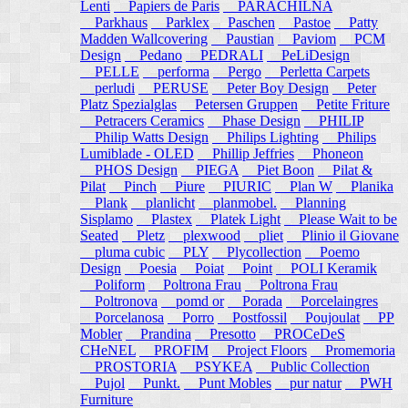
Lenti
Papiers de Paris
PARACHILNA
Parkhaus
Parklex
Paschen
Pastoe
Patty
Madden Wallcovering
Paustian
Paviom
PCM
Design
Pedano
PEDRALI
PeLiDesign
PELLE
performa
Pergo
Perletta Carpets
perludi
PERUSE
Peter Boy Design
Peter
Platz Spezialglas
Petersen Gruppen
Petite Friture
Petracers Ceramics
Phase Design
PHILIP
Philip Watts Design
Philips Lighting
Philips
Lumiblade - OLED
Phillip Jeffries
Phoneon
PHOS Design
PIEGA
Piet Boon
Pilat &
Pilat
Pinch
Piure
PIURIC
Plan W
Planika
Plank
planlicht
planmobel.
Planning
Sisplamo
Plastex
Platek Light
Please Wait to be
Seated
Pletz
plexwood
pliet
Plinio il Giovane
pluma cubic
PLY
Plycollection
Poemo
Design
Poesia
Poiat
Point
POLI Keramik
Poliform
Poltrona Frau
Poltrona Frau
Poltronova
pomd or
Porada
Porcelaingres
Porcelanosa
Porro
Postfossil
Poujoulat
PP
Mobler
Prandina
Presotto
PROCeDeS
CHeNEL
PROFIM
Project Floors
Promemoria
PROSTORIA
PSYKEA
Public Collection
Pujol
Punkt.
Punt Mobles
pur natur
PWH
Furniture