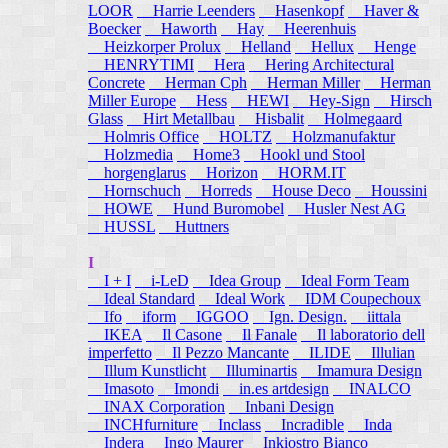
LOOR
Harrie Leenders
Hasenkopf
Haver &
Boecker
Haworth
Hay
Heerenhuis
Heizkorper Prolux
Helland
Hellux
Henge
HENRYTIMI
Hera
Hering Architectural
Concrete
Herman Cph
Herman Miller
Herman
Miller Europe
Hess
HEWI
Hey-Sign
Hirsch
Glass
Hirt Metallbau
Hisbalit
Holmegaard
Holmris Office
HOLTZ
Holzmanufaktur
Holzmedia
Home3
Hookl und Stool
horgenglarus
Horizon
HORM.IT
Hornschuch
Horreds
House Deco
Houssini
HOWE
Hund Buromobel
Husler Nest AG
HUSSL
Huttners
I
I + I
i-LeD
Idea Group
Ideal Form Team
Ideal Standard
Ideal Work
IDM Coupechoux
Ifo
iform
IGGOO
Ign. Design.
iittala
IKEA
Il Casone
Il Fanale
Il laboratorio dell
imperfetto
Il Pezzo Mancante
ILIDE
Illulian
Illum Kunstlicht
Illuminartis
Imamura Design
Imasoto
Imondi
in.es artdesign
INALCO
INAX Corporation
Inbani Design
INCHfurniture
Inclass
Incradible
Inda
Indera
Ingo Maurer
Inkiostro Bianco