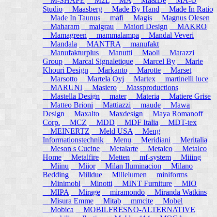
M-SHAPE
M2L
MA
Ma&De
MA-U
Studio
Maasberg
Made By Hand
Made In Ratio
Made In Taunus
mafi
Magis
Magnus Olesen
Maharam
maigrau
Maiori Design
MAKRO
Mamagreen
mammalampa
Mandal Veveri
Mandala
MANTRA
manufakt
Manufakturplus
Manutti
Maoli
Marazzi
Group
Marcal Signaletique
Marcel By
Marie
Khouri Design
Markanto
Marotte
Marset
Marsotto
Martela Oyj
Martex
martinelli luce
MARUNI
Masiero
Massproductions
Mastella Design
mater
Materia
Matiere Grise
Matteo Brioni
Mattiazzi
maude
Mawa
Design
Maxalto
Maxdesign
Maya Romanoff
Corp.
MCZ
MDD
MDF Italia
MDT-tex
MEINERTZ
Meld USA
Meng
Informationstechnik
Menu
Meridiani
Meritalia
Meson s Cucine
Metalarte
Metalco
Metalco
Home
Metalfire
Metten
mf-system
Miiing
Miinu
Miior
Milan Iluminacion
Milano
Bedding
Milldue
Millelumen
miniforms
Minimobl
Minotti
MINT Furniture
MIO
MIPA
Mirage
miramondo
Miranda Watkins
Misura Emme
Mitab
mmcite
Mobel
Mobica
MOBILFRESNO-ALTERNATIVE