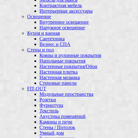
Контрактная мебель
Интерьерные аксессуары
Освещение
Внутреннее освещение
Наружное освещение
Кухня и ванная
Сантехника
Велнес и СПА
Стены и пол
Ковры и рулонные покрытия
Напольные покрытия
Настенные покрытия/Обои
Настенная плитка
Настенная мозаика
Стеновые панели
FIT-OUT
Модульные пространства
Розетки
Фурнитура
Текстиль
Акустика помещений
Камины и печи
Стены / Потолок
Умный дом