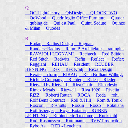
Q
QC Lightfactory
QisDesign
QLOCKTWO
QoWood
Quadrifoglio Office Furniture
Quasar
qubing.de
Qui est Paul
Quinti Sedute
Quinze
& Milan
Quodes
R
Radar
Radius Design
Ragnars
Randers+Radius
Raum B Architektur
raumplus
RAVAIOLI LEGNAMI
Rechteck
Red Edition
Red Stitch
Redwitz
Refin
Reflect+
Reflex
Reggiani
REHAU
Resident
REUBER
HENNING
Rex
Rex Kralj
Rexa Design
Rexite
rform
RIBAG
Rich Brilliant Willing.
Richlite Company
Richter
Ridea
Rieder
Rietveld by Rietveld
Riga Chair
Rimadesio
Rimex Metals
Ritzwell
Riva 1920
Rivelin
RiZZ
Roberti Rattan
ROCA
Roda
rohi
Rolf Benz Contract
Roll & Hill
Rom & Tonik
Rosconi
Roshults
Rossin
Rosso
Rotaliana
Rothlisberger
Royal Botania
RUBEN
LIGHTING
Rubinetterie Treemme
Ruckstuhl
Rud. Rasmussen
Ruttimann
RVW Production
Rybo As
RZB - Leuchten