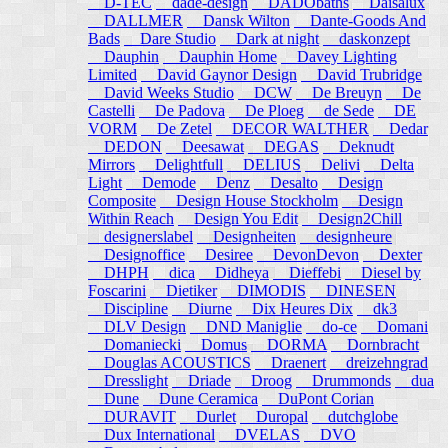
D-TEC
dade-design
DADObaths
Daisalux
DALLMER
Dansk Wilton
Dante-Goods And
Bads
Dare Studio
Dark at night
daskonzept
Dauphin
Dauphin Home
Davey Lighting
Limited
David Gaynor Design
David Trubridge
David Weeks Studio
DCW
De Breuyn
De
Castelli
De Padova
De Ploeg
de Sede
DE
VORM
De Zetel
DECOR WALTHER
Dedar
DEDON
Deesawat
DEGAS
Deknudt
Mirrors
Delightfull
DELIUS
Delivi
Delta
Light
Demode
Denz
Desalto
Design
Composite
Design House Stockholm
Design
Within Reach
Design You Edit
Design2Chill
designerslabel
Designheiten
designheure
Designoffice
Desiree
DevonDevon
Dexter
DHPH
dica
Didheya
Dieffebi
Diesel by
Foscarini
Dietiker
DIMODIS
DINESEN
Discipline
Diurne
Dix Heures Dix
dk3
DLV Design
DND Maniglie
do-ce
Domani
Domaniecki
Domus
DORMA
Dornbracht
Douglas ACOUSTICS
Draenert
dreizehngrad
Dresslight
Driade
Droog
Drummonds
dua
Dune
Dune Ceramica
DuPont Corian
DURAVIT
Durlet
Duropal
dutchglobe
Dux International
DVELAS
DVO