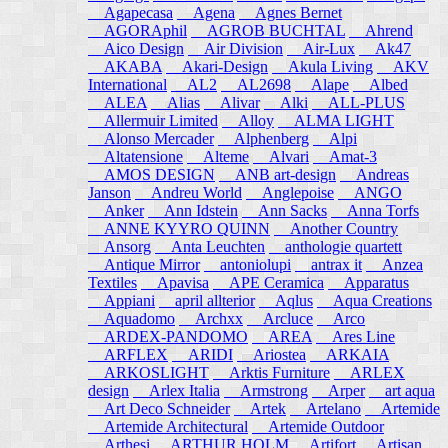
Agapecasa
Agena
Agnes Bernet
AGORAphil
AGROB BUCHTAL
Ahrend
Aico Design
Air Division
Air-Lux
Ak47
AKABA
Akari-Design
Akula Living
AKV
International
AL2
AL2698
Alape
Albed
ALEA
Alias
Alivar
Alki
ALL-PLUS
Allermuir Limited
Alloy
ALMA LIGHT
Alonso Mercader
Alphenberg
Alpi
Altatensione
Alteme
Alvari
Amat-3
AMOS DESIGN
ANB art-design
Andreas
Janson
Andreu World
Anglepoise
ANGO
Anker
Ann Idstein
Ann Sacks
Anna Torfs
ANNE KYYRO QUINN
Another Country
Ansorg
Anta Leuchten
anthologie quartett
Antique Mirror
antoniolupi
antrax it
Anzea
Textiles
Apavisa
APE Ceramica
Apparatus
Appiani
april allterior
Aqlus
Aqua Creations
Aquadomo
Archxx
Arcluce
Arco
ARDEX-PANDOMO
AREA
Ares Line
ARFLEX
ARIDI
Ariostea
ARKAIA
ARKOSLIGHT
Arktis Furniture
ARLEX
design
Arlex Italia
Armstrong
Arper
art aqua
Art Deco Schneider
Artek
Artelano
Artemide
Artemide Architectural
Artemide Outdoor
Arthesi
ARTHUR HOLM
Artifort
Artisan