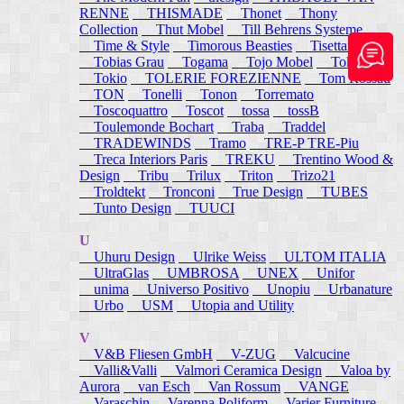
RENNE
THISMADE
Thonet
Thony
Collection
Thut Mobel
Till Behrens Systeme
Time & Style
Timorous Beasties
Tisettanta
Tobias Grau
Togama
Tojo Mobel
Token
Tokio
TOLERIE FOREZIENNE
Tom Rossau
TON
Tonelli
Tonon
Torremato
Toscoquattro
Toscot
tossa
tossB
Toulemonde Bochart
Traba
Traddel
TRADEWINDS
Tramo
TRE-P TRE-Piu
Treca Interiors Paris
TREKU
Trentino Wood &
Design
Tribu
Trilux
Triton
Trizo21
Troldtekt
Tronconi
True Design
TUBES
Tunto Design
TUUCI
U
Uhuru Design
Ulrike Weiss
ULTOM ITALIA
UltraGlas
UMBROSA
UNEX
Unifor
unima
Universo Positivo
Unopiu
Urbanature
Urbo
USM
Utopia and Utility
V
V&B Fliesen GmbH
V-ZUG
Valcucine
Valli&Valli
Valmori Ceramica Design
Valoa by
Aurora
van Esch
Van Rossum
VANGE
Varaschin
Varenna Poliform
Varier Furniture