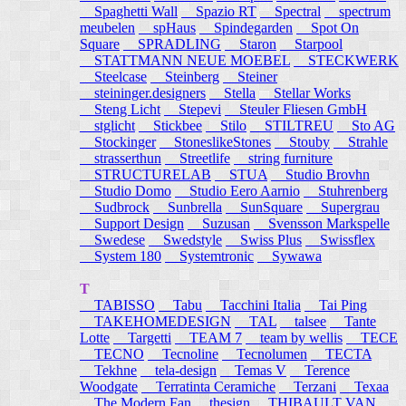
Spaghetti Wall
Spazio RT
Spectral
spectrum
meubelen
spHaus
Spindegarden
Spot On
Square
SPRADLING
Staron
Starpool
STATTMANN NEUE MOEBEL
STECKWERK
Steelcase
Steinberg
Steiner
steininger.designers
Stella
Stellar Works
Steng Licht
Stepevi
Steuler Fliesen GmbH
stglicht
Stickbee
Stilo
STILTREU
Sto AG
Stockinger
StoneslikeStones
Stouby
Strahle
strasserthun
Streetlife
string furniture
STRUCTURELAB
STUA
Studio Brovhn
Studio Domo
Studio Eero Aarnio
Stuhrenberg
Sudbrock
Sunbrella
SunSquare
Supergrau
Support Design
Suzusan
Svensson Markspelle
Swedese
Swedstyle
Swiss Plus
Swissflex
System 180
Systemtronic
Sywawa
T
TABISSO
Tabu
Tacchini Italia
Tai Ping
TAKEHOMEDESIGN
TAL
talsee
Tante
Lotte
Targetti
TEAM 7
team by wellis
TECE
TECNO
Tecnoline
Tecnolumen
TECTA
Tekhne
tela-design
Temas V
Terence
Woodgate
Terratinta Ceramiche
Terzani
Texaa
The Modern Fan
thesign
THIBAULT VAN