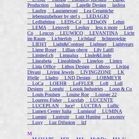
Production
lapalma
Lapelle Design
lasfera
Laufen
Laurameroni
Lea Ceramiche
lebenszubehoer by stef s
LEDAGIO
Ledlighting
LEDS-C4
LEDsON
Lehni
LEMA
Lensvelt
Leolux
less n more
Letti
Co
Leucos
LEUWICO
LEVANTINA
Licht
im Raum
Lichterloh
Lichtlauf
lichtprojekte
LIEHT
Light&Contrast
Lightnet
Lightyears
Ligne Roset
Lillian oberg
Lily Latifi
Limited.ch
Limpalux
Linde&Linde
Lineabeta
Lineablinds
Linteloo
Lintex
Lista Office
Lithos Design
Lithoss
Living
Divani
Living Jewels
LIVINGZONE
LK
Hjelle
Lladro
LND Design
LOBMEYR
LoCa
LOEHR
LoFFLER
Loft
Loll
Designs
Longhi
Loook Industries
Loop & Co
Louis Poulsen
Louise Roe
Lounge 22
Lourens Fisher
Lucelab
LUCENTE
LUCEPLAN
luce²
LUCTRA
Luflic
Lumen Center Italia
Lumigraf
LUMINA
Lumini
Lustrum
Lutz Huning
Luxonov
Luxy
Luz Difusion
lzf
M