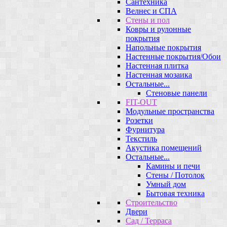
Сантехника
Велнес и СПА
Стены и пол
Ковры и рулонные
покрытия
Напольные покрытия
Настенные покрытия/Обои
Настенная плитка
Настенная мозаика
Остальные...
Стеновые панели
FIT-OUT
Модульные пространства
Розетки
Фурнитура
Текстиль
Акустика помещений
Остальные...
Камины и печи
Стены / Потолок
Умный дом
Бытовая техника
Строительство
Двери
Сад / Терраса