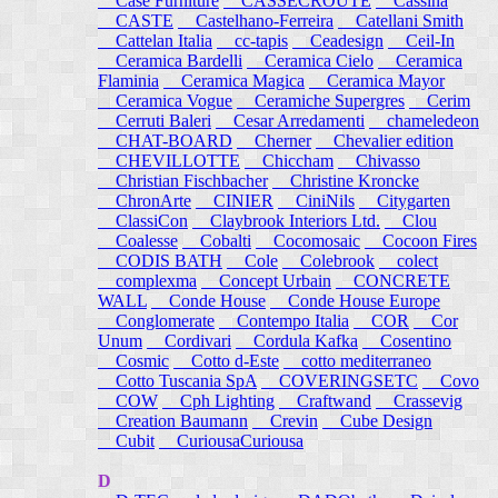
Case Furniture
CASSECROUTE
Cassina
CASTE
Castelhano-Ferreira
Catellani Smith
Cattelan Italia
cc-tapis
Ceadesign
Ceil-In
Ceramica Bardelli
Ceramica Cielo
Ceramica
Flaminia
Ceramica Magica
Ceramica Mayor
Ceramica Vogue
Ceramiche Supergres
Cerim
Cerruti Baleri
Cesar Arredamenti
chameledeon
CHAT-BOARD
Cherner
Chevalier edition
CHEVILLOTTE
Chiccham
Chivasso
Christian Fischbacher
Christine Kroncke
ChronArte
CINIER
CiniNils
Citygarten
ClassiCon
Claybrook Interiors Ltd.
Clou
Coalesse
Cobalti
Cocomosaic
Cocoon Fires
CODIS BATH
Cole
Colebrook
colect
complexma
Concept Urbain
CONCRETE
WALL
Conde House
Conde House Europe
Conglomerate
Contempo Italia
COR
Cor
Unum
Cordivari
Cordula Kafka
Cosentino
Cosmic
Cotto d-Este
cotto mediterraneo
Cotto Tuscania SpA
COVERINGSETC
Covo
COW
Cph Lighting
Craftwand
Crassevig
Creation Baumann
Crevin
Cube Design
Cubit
CuriousaCuriousa
D