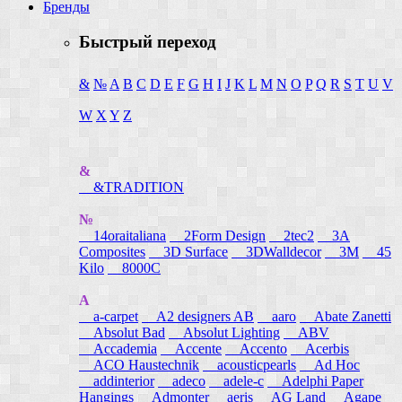
Бренды
Быстрый переход
&
№
A
B
C
D
E
F
G
H
I
J
K
L
M
N
O
P
Q
R
S
T
U
V
W
X
Y
Z
&
&TRADITION
№
14oraitaliana
2Form Design
2tec2
3A
Composites
3D Surface
3DWalldecor
3M
45
Kilo
8000C
A
a-carpet
A2 designers AB
aaro
Abate Zanetti
Absolut Bad
Absolut Lighting
ABV
Accademia
Accente
Accento
Acerbis
ACO Haustechnik
acousticpearls
Ad Hoc
addinterior
adeco
adele-c
Adelphi Paper
Hangings
Admonter
aeris
AG Land
Agape