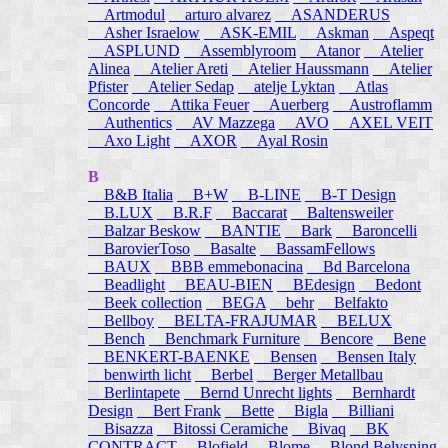
Artmodul
arturo alvarez
ASANDERUS
Asher Israelow
ASK-EMIL
Askman
Aspeqt
ASPLUND
Assemblyroom
Atanor
Atelier
Alinea
Atelier Areti
Atelier Haussmann
Atelier
Pfister
Atelier Sedap
atelje Lyktan
Atlas
Concorde
Attika Feuer
Auerberg
Austroflamm
Authentics
AV Mazzega
AVO
AXEL VEIT
Axo Light
AXOR
Ayal Rosin
B
B&B Italia
B+W
B-LINE
B-T Design
B.LUX
B.R.F
Baccarat
Baltensweiler
Balzar Beskow
BANTIE
Bark
Baroncelli
BarovierToso
Basalte
BassamFellows
BAUX
BBB emmebonacina
Bd Barcelona
Beadlight
BEAU-BIEN
BEdesign
Bedont
Beek collection
BEGA
behr
Belfakto
Bellboy
BELTA-FRAJUMAR
BELUX
Bench
Benchmark Furniture
Bencore
Bene
BENKERT-BAENKE
Bensen
Bensen Italy
benwirth licht
Berbel
Berger Metallbau
Berlintapete
Bernd Unrecht lights
Bernhardt
Design
Bert Frank
Bette
Bigla
Billiani
Bisazza
Bitossi Ceramiche
Bivaq
BK
CONTRACT
Blofield
Blome
Blond Belysning