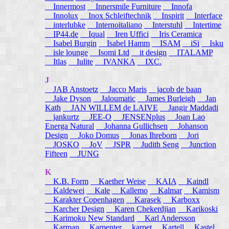
Innermost
Innersmile Furniture
Innofa
Innolux
Inox Schleiftechnik
Inspirit
Interface
interlubke
Internoitaliano
Interstuhl
Intertime
IP44.de
Iqual
Iren Uffici
Iris Ceramica
Isabel Burgin
Isabel Hamm
ISAM
iSi
Isku
isle lounge
Isomi Ltd
it design
ITALAMP
Itlas
Iulite
IVANKA
IXC.
J
JAB Anstoetz
Jacco Maris
jacob de baan
Jake Dyson
Jaloumatic
James Burleigh
Jan
Kath
JAN WILLEM de LAIVE
Jangir Maddadi
jankurtz
JEE-O
JENSENplus
Joan Lao
Energa Natural
Johanna Gullichsen
Johanson
Design
Joko Domus
Jonas Ihreborn
Jori
JOSKO
JoV
JSPR
Judith Seng
Junction
Fifteen
JUNG
K
K.B. Form
Kaether Weise
KAIA
Kaindl
Kaldewei
Kale
Kallemo
Kalmar
Kamism
Karakter Copenhagen
Karasek
Karboxx
Karcher Design
Karen Chekerdjian
Karikoski
Karimoku New Standard
Karl Andersson
Karman
Karpenter
karpet
Kartell
Kastel