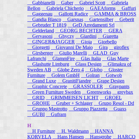
Gabbianelli
Gaber
Gabriel Scott
Gabriela
Bellon
Gabriela Chicherio
GAEAforms
Gaffuri
Gaggenau
Gallotti Radice
GAMMA & BROSS
Gandia Blasco
Garsnas
Gartensilber
Geberit
Gebruder T 1819
GeD Arredamenti Srl
Gelderland
GEORG BECHTER
GERA
Gervasoni
Ghyczy
Giardini
Giaretta
GINGER&JAGGER
Gioia
Giorbello
Giorgetti
Giovanni De Maio
Gira
giroflex
Girsberger
Giulio Marelli
GLAD_Guy
Lafranchi
GlammFire
Glas Italia
Glas Marte
Glashutte Limburg
Glass Design
Glimakra of
Sweden AB
Globe Zero 4
Globo
Gloster
Furniture
Golem GmbH
Golran
Gotwob
Grand Luxe
GranitiFiandre
Grape Design
Graphic Concrete
GRASSOLER
Graypants
Green Furniture Sweden
Greenworks
greybax
GRID
GRIMMEISEN LICHT
GROEL
GROHE
Gruber + Schlager
Grupo Resol - Dd
Gruppo Mastrotto
Gruppo Piazzetta
Guaxs
GUBI
Gufram
H
H Furniture
H. Waldmann
HANNA
KORVELA
Hans Hansen
Hansgrohe
HARCO