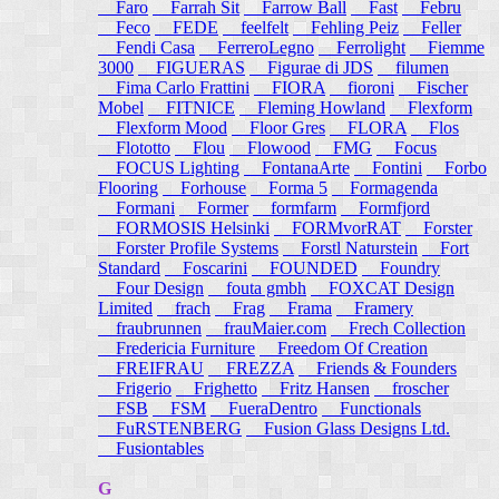
Faro
Farrah Sit
Farrow Ball
Fast
Febru
Feco
FEDE
feelfelt
Fehling Peiz
Feller
Fendi Casa
FerreroLegno
Ferrolight
Fiemme
3000
FIGUERAS
Figurae di JDS
filumen
Fima Carlo Frattini
FIORA
fioroni
Fischer
Mobel
FITNICE
Fleming Howland
Flexform
Flexform Mood
Floor Gres
FLORA
Flos
Flototto
Flou
Flowood
FMG
Focus
FOCUS Lighting
FontanaArte
Fontini
Forbo
Flooring
Forhouse
Forma 5
Formagenda
Formani
Former
formfarm
Formfjord
FORMOSIS Helsinki
FORMvorRAT
Forster
Forster Profile Systems
Forstl Naturstein
Fort
Standard
Foscarini
FOUNDED
Foundry
Four Design
fouta gmbh
FOXCAT Design
Limited
frach
Frag
Frama
Framery
fraubrunnen
frauMaier.com
Frech Collection
Fredericia Furniture
Freedom Of Creation
FREIFRAU
FREZZA
Friends & Founders
Frigerio
Frighetto
Fritz Hansen
froscher
FSB
FSM
FueraDentro
Functionals
FuRSTENBERG
Fusion Glass Designs Ltd.
Fusiontables
G