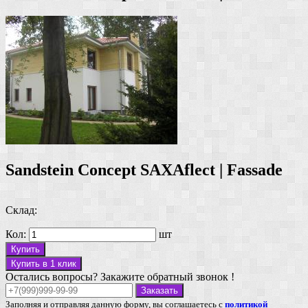
Sandstein Concept SAXAflect | Fassade
Склад:
Кол:
шт
Купить
Купить в 1 клик
Остались вопросы? Закажите обратный звонок !
Заказать
Заполняя и отправляя данную форму, вы соглашаетесь с
политикой