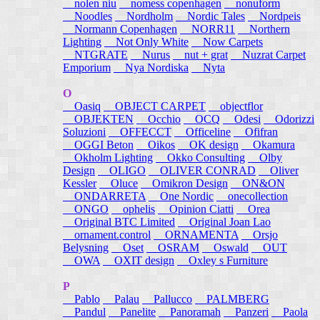
nolen niu
nomess copenhagen
nonuform
Noodles
Nordholm
Nordic Tales
Nordpeis
Normann Copenhagen
NORR11
Northern
Lighting
Not Only White
Now Carpets
NTGRATE
Nurus
nut + grat
Nuzrat Carpet
Emporium
Nya Nordiska
Nyta
O
Oasiq
OBJECT CARPET
objectflor
OBJEKTEN
Occhio
OCQ
Odesi
Odorizzi
Soluzioni
OFFECCT
Officeline
Ofifran
OGGI Beton
Oikos
OK design
Okamura
Okholm Lighting
Okko Consulting
Olby
Design
OLIGO
OLIVER CONRAD
Oliver
Kessler
Oluce
Omikron Design
ON&ON
ONDARRETA
One Nordic
onecollection
ONGO
ophelis
Opinion Ciatti
Orea
Original BTC Limited
Original Joan Lao
ornament.control
ORNAMENTA
Orsjo
Belysning
Oset
OSRAM
Oswald
OUT
OWA
OXIT design
Oxley s Furniture
P
Pablo
Palau
Pallucco
PALMBERG
Pandul
Panelite
Panoramah
Panzeri
Paola