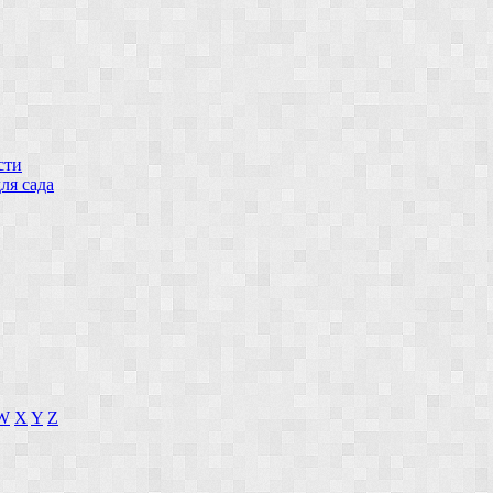
сти
ля сада
W
X
Y
Z