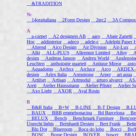
&TRADITION
№
14oraitaliana
2Form Design
2tec2
3A Composi
A
a-carpet
A2 designers AB
aaro
Abate Zanetti
Hoc
addinterior
adeco
adele-c
Adelphi Paper H
Ahrend
Aico Design
Air Division
Air-Lux
A
Alki
ALL-PLUS
Allermuir Limited
Alloy
AL
design
Andreas Janson
Andreu World
Anglepois
Leuchten
anthologie quartett
Antique Mirror
anton
Aquadomo
Archxx
Arcluce
Arco
ARDEX-
design
Arlex Italia
Armstrong
Arper
art aqua
A
Artifort
Artisan
Artmodul
arturo alvarez
ASA
Areti
Atelier Haussmann
Atelier Pfister
Atelier S
Axo Light
AXOR
Ayal Rosin
B
B&B Italia
B+W
B-LINE
B-T Design
B.L
BAUX
BBB emmebonacina
Bd Barcelona
Bea
BELUX
Bench
Benchmark Furniture
Bencore
Unrecht lights
Bernhardt Design
Bert Frank
Bett
Blu Dot
Blueroom
Boca do lobo
Bocci
Boff
BOSC
Bosse Design
BOVER
bower
BRA