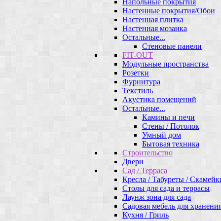
Напольные покрытия
Настенные покрытия/Обои
Настенная плитка
Настенная мозаика
Остальные...
Стеновые панели
FIT-OUT
Модульные пространства
Розетки
Фурнитура
Текстиль
Акустика помещений
Остальные...
Камины и печи
Стены / Потолок
Умный дом
Бытовая техника
Строительство
Двери
Сад / Терраса
Кресла / Табуреты / Скамейк
Столы для сада и террасы
Лаунж зона для сада
Садовая мебель для хранени
Кухня / Гриль