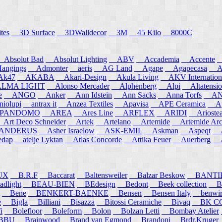
tes
3D Surface
3DWalldecor
3M
45 Kilo
8000C
Absolut Bad
Absolut Lighting
ABV
Accademia
Accente
A
angings
Admonter
aeris
AG Land
Agape
Agapecasa
Ag
k47
AKABA
Akari-Design
Akula Living
AKV Internation
MA LIGHT
Alonso Mercader
Alphenberg
Alpi
Altatensio
e
ANGO
Anker
Ann Idstein
Ann Sacks
Anna Torfs
ANN
iolupi
antrax it
Anzea Textiles
Apavisa
APE Ceramica
App
PANDOMO
AREA
Ares Line
ARFLEX
ARIDI
Arioste
rt Deco Schneider
Artek
Artelano
Artemide
Artemide Arch
NDERUS
Asher Israelow
ASK-EMIL
Askman
Aspeqt
A
edap
atelje Lyktan
Atlas Concorde
Attika Feuer
Auerberg
Au
UX
B.R.F
Baccarat
Baltensweiler
Balzar Beskow
BANTI
dlight
BEAU-BIEN
BEdesign
Bedont
Beek collection
B
Bene
BENKERT-BAENKE
Bensen
Bensen Italy
benwirth
e
Bigla
Billiani
Bisazza
Bitossi Ceramiche
Bivaq
BK CO
i
Bolefloor
Boleform
Bolon
Bolzan Letti
Bombay Atelier
BBU
Brainwood
Brand van Egmond
Brandoni
Brdr.Kruger