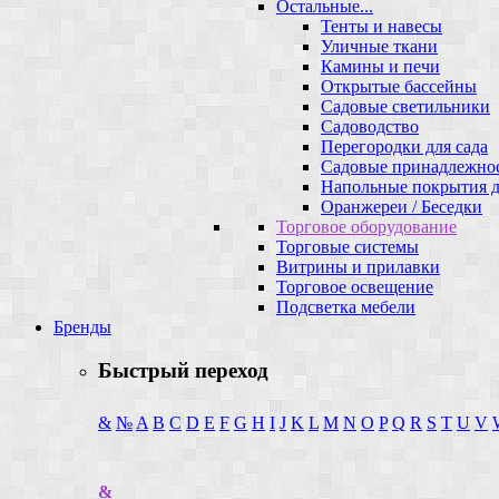
Остальные...
Тенты и навесы
Уличные ткани
Камины и печи
Открытые бассейны
Садовые светильники
Садоводство
Перегородки для сада
Садовые принадлежно
Напольные покрытия д
Оранжереи / Беседки
Торговое оборудование
Торговые системы
Витрины и прилавки
Торговое освещение
Подсветка мебели
Бренды
Быстрый переход
&
№
A
B
C
D
E
F
G
H
I
J
K
L
M
N
O
P
Q
R
S
T
U
V
&