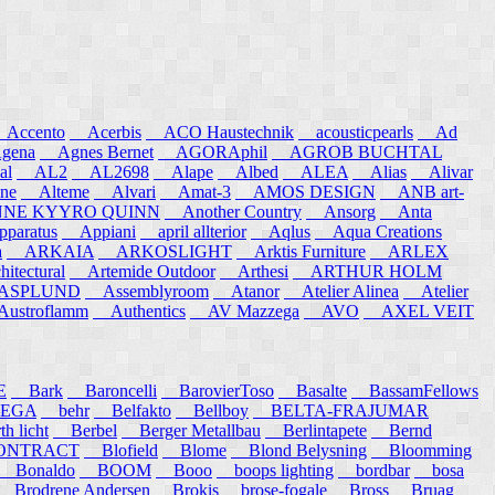
ccento
Acerbis
ACO Haustechnik
acousticpearls
Ad
ena
Agnes Bernet
AGORAphil
AGROB BUCHTAL
al
AL2
AL2698
Alape
Albed
ALEA
Alias
Alivar
ne
Alteme
Alvari
Amat-3
AMOS DESIGN
ANB art-
E KYYRO QUINN
Another Country
Ansorg
Anta
aratus
Appiani
april allterior
Aqlus
Aqua Creations
a
ARKAIA
ARKOSLIGHT
Arktis Furniture
ARLEX
itectural
Artemide Outdoor
Arthesi
ARTHUR HOLM
SPLUND
Assemblyroom
Atanor
Atelier Alinea
Atelier
stroflamm
Authentics
AV Mazzega
AVO
AXEL VEIT
E
Bark
Baroncelli
BarovierToso
Basalte
BassamFellows
EGA
behr
Belfakto
Bellboy
BELTA-FRAJUMAR
 licht
Berbel
Berger Metallbau
Berlintapete
Bernd
NTRACT
Blofield
Blome
Blond Belysning
Bloomming
Bonaldo
BOOM
Booo
boops lighting
bordbar
bosa
Brodrene Andersen
Brokis
brose-fogale
Bross
Bruag