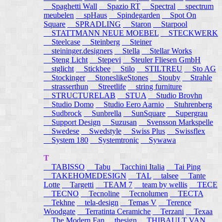
Spaghetti Wall
Spazio RT
Spectral
spectrum
meubelen
spHaus
Spindegarden
Spot On
Square
SPRADLING
Staron
Starpool
STATTMANN NEUE MOEBEL
STECKWERK
Steelcase
Steinberg
Steiner
steininger.designers
Stella
Stellar Works
Steng Licht
Stepevi
Steuler Fliesen GmbH
stglicht
Stickbee
Stilo
STILTREU
Sto AG
Stockinger
StoneslikeStones
Stouby
Strahle
strasserthun
Streetlife
string furniture
STRUCTURELAB
STUA
Studio Brovhn
Studio Domo
Studio Eero Aarnio
Stuhrenberg
Sudbrock
Sunbrella
SunSquare
Supergrau
Support Design
Suzusan
Svensson Markspelle
Swedese
Swedstyle
Swiss Plus
Swissflex
System 180
Systemtronic
Sywawa
T
TABISSO
Tabu
Tacchini Italia
Tai Ping
TAKEHOMEDESIGN
TAL
talsee
Tante
Lotte
Targetti
TEAM 7
team by wellis
TECE
TECNO
Tecnoline
Tecnolumen
TECTA
Tekhne
tela-design
Temas V
Terence
Woodgate
Terratinta Ceramiche
Terzani
Texaa
The Modern Fan
thesign
THIBAULT VAN