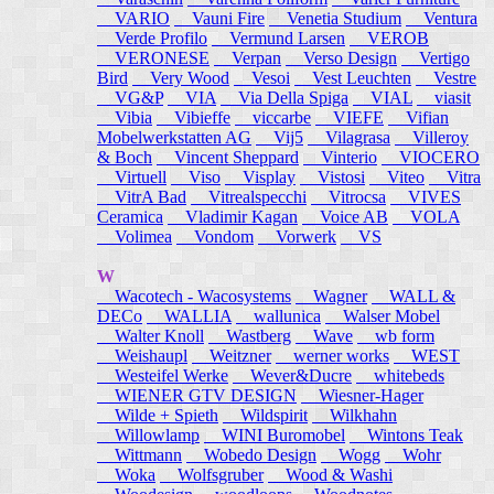
VARIO
Vauni Fire
Venetia Studium
Ventura
Verde Profilo
Vermund Larsen
VEROB
VERONESE
Verpan
Verso Design
Vertigo
Bird
Very Wood
Vesoi
Vest Leuchten
Vestre
VG&P
VIA
Via Della Spiga
VIAL
viasit
Vibia
Vibieffe
viccarbe
VIEFE
Vifian
Mobelwerkstatten AG
Vij5
Vilagrasa
Villeroy
& Boch
Vincent Sheppard
Vinterio
VIOCERO
Virtuell
Viso
Visplay
Vistosi
Viteo
Vitra
VitrA Bad
Vitrealspecchi
Vitrocsa
VIVES
Ceramica
Vladimir Kagan
Voice AB
VOLA
Volimea
Vondom
Vorwerk
VS
W
Wacotech - Wacosystems
Wagner
WALL &
DECo
WALLIA
wallunica
Walser Mobel
Walter Knoll
Wastberg
Wave
wb form
Weishaupl
Weitzner
werner works
WEST
Westeifel Werke
Wever&Ducre
whitebeds
WIENER GTV DESIGN
Wiesner-Hager
Wilde + Spieth
Wildspirit
Wilkhahn
Willowlamp
WINI Buromobel
Wintons Teak
Wittmann
Wobedo Design
Wogg
Wohr
Woka
Wolfsgruber
Wood & Washi