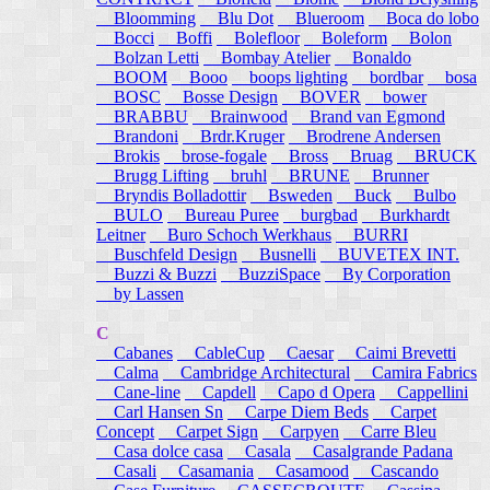
Bloomming
Blu Dot
Blueroom
Boca do lobo
Bocci
Boffi
Bolefloor
Boleform
Bolon
Bolzan Letti
Bombay Atelier
Bonaldo
BOOM
Booo
boops lighting
bordbar
bosa
BOSC
Bosse Design
BOVER
bower
BRABBU
Brainwood
Brand van Egmond
Brandoni
Brdr.Kruger
Brodrene Andersen
Brokis
brose-fogale
Bross
Bruag
BRUCK
Brugg Lifting
bruhl
BRUNE
Brunner
Bryndis Bolladottir
Bsweden
Buck
Bulbo
BULO
Bureau Puree
burgbad
Burkhardt
Leitner
Buro Schoch Werkhaus
BURRI
Buschfeld Design
Busnelli
BUVETEX INT.
Buzzi & Buzzi
BuzziSpace
By Corporation
by Lassen
C
Cabanes
CableCup
Caesar
Caimi Brevetti
Calma
Cambridge Architectural
Camira Fabrics
Cane-line
Capdell
Capo d Opera
Cappellini
Carl Hansen Sn
Carpe Diem Beds
Carpet
Concept
Carpet Sign
Carpyen
Carre Bleu
Casa dolce casa
Casala
Casalgrande Padana
Casali
Casamania
Casamood
Cascando