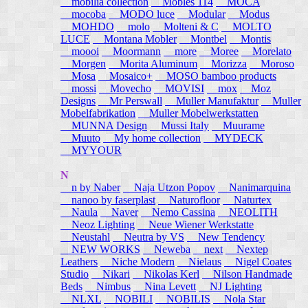
mobilia collection
Mobles 114
MOCA
mocoba
MODO luce
Modular
Modus
MOHDO
molo
Molteni & C
MOLTO
LUCE
Montana Mobler
Montbel
Montis
moooi
Moormann
more
Moree
Morelato
Morgen
Morita Aluminum
Morizza
Moroso
Mosa
Mosaico+
MOSO bamboo products
mossi
Movecho
MOVISI
mox
Moz
Designs
Mr Perswall
Muller Manufaktur
Muller
Mobelfabrikation
Muller Mobelwerkstatten
MUNNA Design
Mussi Italy
Muurame
Muuto
My home collection
MYDECK
MYYOUR
N
n by Naber
Naja Utzon Popov
Nanimarquina
nanoo by faserplast
Naturofloor
Naturtex
Naula
Naver
Nemo Cassina
NEOLITH
Neoz Lighting
Neue Wiener Werkstatte
Neustahl
Neutra by VS
New Tendency
NEW WORKS
Neweba
next
Nextep
Leathers
Niche Modern
Nielaus
Nigel Coates
Studio
Nikari
Nikolas Kerl
Nilson Handmade
Beds
Nimbus
Nina Levett
NJ Lighting
NLXL
NOBILI
NOBILIS
Nola Star