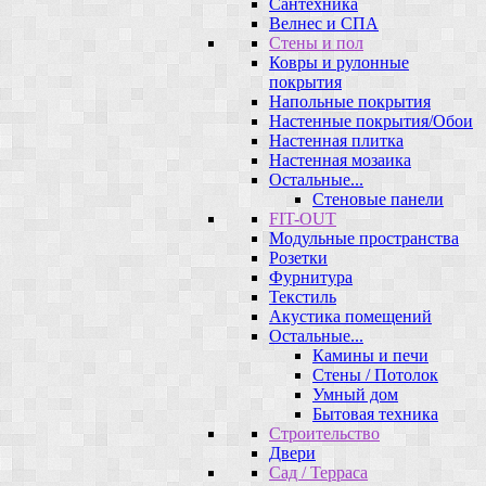
Сантехника
Велнес и СПА
Стены и пол
Ковры и рулонные
покрытия
Напольные покрытия
Настенные покрытия/Обои
Настенная плитка
Настенная мозаика
Остальные...
Стеновые панели
FIT-OUT
Модульные пространства
Розетки
Фурнитура
Текстиль
Акустика помещений
Остальные...
Камины и печи
Стены / Потолок
Умный дом
Бытовая техника
Строительство
Двери
Сад / Терраса