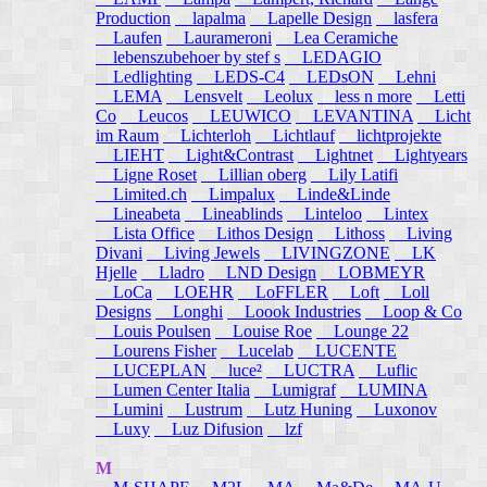
Production
lapalma
Lapelle Design
lasfera
Laufen
Laurameroni
Lea Ceramiche
lebenszubehoer by stef s
LEDAGIO
Ledlighting
LEDS-C4
LEDsON
Lehni
LEMA
Lensvelt
Leolux
less n more
Letti
Co
Leucos
LEUWICO
LEVANTINA
Licht
im Raum
Lichterloh
Lichtlauf
lichtprojekte
LIEHT
Light&Contrast
Lightnet
Lightyears
Ligne Roset
Lillian oberg
Lily Latifi
Limited.ch
Limpalux
Linde&Linde
Lineabeta
Lineablinds
Linteloo
Lintex
Lista Office
Lithos Design
Lithoss
Living
Divani
Living Jewels
LIVINGZONE
LK
Hjelle
Lladro
LND Design
LOBMEYR
LoCa
LOEHR
LoFFLER
Loft
Loll
Designs
Longhi
Loook Industries
Loop & Co
Louis Poulsen
Louise Roe
Lounge 22
Lourens Fisher
Lucelab
LUCENTE
LUCEPLAN
luce²
LUCTRA
Luflic
Lumen Center Italia
Lumigraf
LUMINA
Lumini
Lustrum
Lutz Huning
Luxonov
Luxy
Luz Difusion
lzf
M