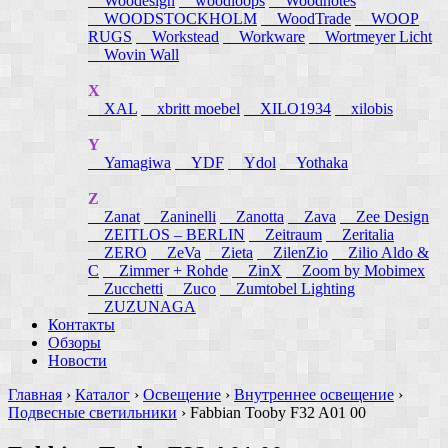
Woodesign
woodloops
Woodnotes
WOODSTOCKHOLM
WoodTrade
WOOP
RUGS
Workstead
Workware
Wortmeyer Licht
Wovin Wall
X
XAL
xbritt moebel
XILO1934
xilobis
Y
Yamagiwa
YDF
Ydol
Yothaka
Z
Zanat
Zaninelli
Zanotta
Zava
Zee Design
ZEITLOS – BERLIN
Zeitraum
Zeritalia
ZERO
ZeVa
Zieta
ZilenZio
Zilio Aldo &
C
Zimmer + Rohde
ZinX
Zoom by Mobimex
Zucchetti
Zuco
Zumtobel Lighting
ZUZUNAGA
Контакты
Обзоры
Новости
Главная
›
Каталог
›
Освещение
›
Внутреннее освещение
›
Подвесные светильники
›
Fabbian Tooby F32 A01 00