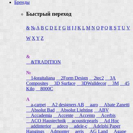
Бренды
Быстрый переход
&
№
A
B
C
D
E
F
G
H
I
J
K
L
M
N
O
P
Q
R
S
T
U
V
W
X
Y
Z
&
&TRADITION
№
14oraitaliana
2Form Design
2tec2
3A
Composites
3D Surface
3DWalldecor
3M
45
Kilo
8000C
A
a-carpet
A2 designers AB
aaro
Abate Zanetti
Absolut Bad
Absolut Lighting
ABV
Accademia
Accente
Accento
Acerbis
ACO Haustechnik
acousticpearls
Ad Hoc
addinterior
adeco
adele-c
Adelphi Paper
Hangings
Admonter
aeris
AG Land
Agape