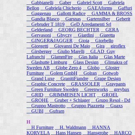
Gabbianelli
Gaber
Gabriel Scott
Gabriela
Bellon
Gabriela Chicherio
GAEAforms
Gaffuri
Gaggenau
Gallotti Radice
GAMMA & BROSS
Gandia Blasco
Garsnas
Gartensilber
Geberit
Gebruder T 1819
GeD Arredamenti Srl
Gelderland
GEORG BECHTER
GERA
Gervasoni
Ghyczy
Giardini
Giaretta
GINGER&JAGGER
Gioia
Giorbello
Giorgetti
Giovanni De Maio
Gira
giroflex
Girsberger
Giulio Marelli
GLAD_Guy
Lafranchi
GlammFire
Glas Italia
Glas Marte
Glashutte Limburg
Glass Design
Glimakra of
Sweden AB
Globe Zero 4
Globo
Gloster
Furniture
Golem GmbH
Golran
Gotwob
Grand Luxe
GranitiFiandre
Grape Design
Graphic Concrete
GRASSOLER
Graypants
Green Furniture Sweden
Greenworks
greybax
GRID
GRIMMEISEN LICHT
GROEL
GROHE
Gruber + Schlager
Grupo Resol - Dd
Gruppo Mastrotto
Gruppo Piazzetta
Guaxs
GUBI
Gufram
H
H Furniture
H. Waldmann
HANNA
KORVELA
Hans Hansen
Hansgrohe
HARCO