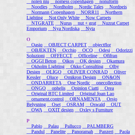
nolen niu
nomess copenhagen
nonuform
Noodles
Nordholm
Nordic Tales
Nordpeis
Normann Copenhagen
NORR11
Northern
Lighting
Not Only White
Now Carpets
NTGRATE
Nurus
nut + grat
Nuzrat Carpet
Emporium
Nya Nordiska
Nyta
O
Oasiq
OBJECT CARPET
objectflor
OBJEKTEN
Occhio
OCQ
Odesi
Odorizzi
Soluzioni
OFFECCT
Officeline
Ofifran
OGGI Beton
Oikos
OK design
Okamura
Okholm Lighting
Okko Consulting
Olby
Design
OLIGO
OLIVER CONRAD
Oliver
Kessler
Oluce
Omikron Design
ON&ON
ONDARRETA
One Nordic
onecollection
ONGO
ophelis
Opinion Ciatti
Orea
Original BTC Limited
Original Joan Lao
ornament.control
ORNAMENTA
Orsjo
Belysning
Oset
OSRAM
Oswald
OUT
OWA
OXIT design
Oxley s Furniture
P
Pablo
Palau
Pallucco
PALMBERG
Pandul
Panelite
Panoramah
Panzeri
Paola