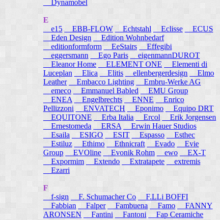
Dynamobel
E
e15
EBB-FLOW
Echtstahl
Eclisse
ECUS
Eden Design
Edition Wohnbedarf
editionformform
EeStairs
Effegibi
eggersmann
Ego Paris
eigenmannDUROT
Eleanor Home
ELEMENT ONE
Elementi di
Luceplan
Elica
Elitis
ellenbergerdesign
Elmo
Leather
Embacco Lighting
Embru-Werke AG
emeco
Emmanuel Babled
EMU Group
ENEA
Engelbrechts
ENNE
Enrico
Pellizzoni
ENVATECH
Eponimo
Equipo DRT
EQUITONE
Erba Italia
Ercol
Erik Jorgensen
Ernestomeda
ERSA
Erwin Hauer Studios
Esaila
ESIGO
ESIT
Espasso
Esthec
Estiluz
Ethimo
Ethnicraft
Evado
Evie
Group
EVOline
Evonik Rohm
ewo
EX-T
Expormim
Extendo
Extratapete
extremis
Ezarri
F
f-sign
F. Schumacher Co
F.LLi BOFFI
Fabbian
Falper
Fambuena
Famo
FANNY
ARONSEN
Fantini
Fantoni
Fap Ceramiche