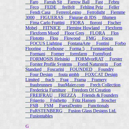
Faro
Farrah Sit
Farrow Ball
Fast
Febru
Feco
FEDE
feelfelt
Fehling Peiz
Feller
Fendi Casa
FerreroLegno
Ferrolight
Fiemme
3000
FIGUERAS
Figurae di JDS
filumen
Fima Carlo Frattini
FIORA
fioroni
Fischer
Mobel
FITNICE
Fleming Howland
Flexform
Flexform Mood
Floor Gres
FLORA
Flos
Flototto
Flou
Flowood
FMG
Focus
FOCUS Lighting
FontanaArte
Fontini
Forbo
Flooring
Forhouse
Forma 5
Formagenda
Formani
Former
formfarm
Formfjord
FORMOSIS Helsinki
FORMvorRAT
Forster
Forster Profile Systems
Forstl Naturstein
Fort
Standard
Foscarini
FOUNDED
Foundry
Four Design
fouta gmbh
FOXCAT Design
Limited
frach
Frag
Frama
Framery
fraubrunnen
frauMaier.com
Frech Collection
Fredericia Furniture
Freedom Of Creation
FREIFRAU
FREZZA
Friends & Founders
Frigerio
Frighetto
Fritz Hansen
froscher
FSB
FSM
FueraDentro
Functionals
FuRSTENBERG
Fusion Glass Designs Ltd.
Fusiontables
G