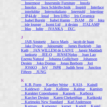
Innermost
Innersmile Furniture
Innofa
Innolux
Inox Schleiftechnik
Inspirit
Interface
interlubke
Internoitaliano
Interstuhl
Intertime
IP44.de
Iqual
Iren Uffici
Iris Ceramica
Isabel Burgin
Isabel Hamm
ISAM
iSi
Isku
isle lounge
Isomi Ltd
it design
ITALAMP
Itlas
Iulite
IVANKA
IXC.
J
JAB Anstoetz
Jacco Maris
jacob de baan
Jake Dyson
Jaloumatic
James Burleigh
Jan
Kath
JAN WILLEM de LAIVE
Jangir Maddadi
jankurtz
JEE-O
JENSENplus
Joan Lao
Energa Natural
Johanna Gullichsen
Johanson
Design
Joko Domus
Jonas Ihreborn
Jori
JOSKO
JoV
JSPR
Judith Seng
Junction
Fifteen
JUNG
K
K.B. Form
Kaether Weise
KAIA
Kaindl
Kaldewei
Kale
Kallemo
Kalmar
Kamism
Karakter Copenhagen
Karasek
Karboxx
Karcher Design
Karen Chekerdjian
Karikoski
Karimoku New Standard
Karl Andersson
Karman
Karpenter
karpet
Kartell
Kastel