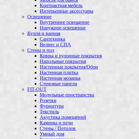
Контрактная мебель
Интерьерные аксессуары
Освещение
Внутреннее освещение
Наружное освещение
Кухня и ванная
Сантехника
Велнес и СПА
Стены и пол
Ковры и рулонные покрытия
Напольные покрытия
Настенные покрытия/Обои
Настенная плитка
Настенная мозаика
Стеновые панели
FIT-OUT
Модульные пространства
Розетки
Фурнитура
Текстиль
Акустика помещений
Камины и печи
Стены / Потолок
Умный дом