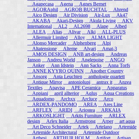
Agapecasa
Agena
Agnes Bernet
AGORAphil
AGROB BUCHTAL
Ahrend
Aico Design
Air Division
Air-Lux
Ak47
AKABA
Akari-Design
Akula Living
AKV
International
AL2
AL2698
Alape
Albed
ALEA
Alias
Alivar
Alki
ALL-PLUS
Allermuir Limited
Alloy
ALMA LIGHT
Alonso Mercader
Alphenberg
Alpi
Altatensione
Alteme
Alvari
Amat-3
AMOS DESIGN
ANB art-design
Andreas
Janson
Andreu World
Anglepoise
ANGO
Anker
Ann Idstein
Ann Sacks
Anna Torfs
ANNE KYYRO QUINN
Another Country
Ansorg
Anta Leuchten
anthologie quartett
Antique Mirror
antoniolupi
antrax it
Anzea
Textiles
Apavisa
APE Ceramica
Apparatus
Appiani
april allterior
Aqlus
Aqua Creations
Aquadomo
Archxx
Arcluce
Arco
ARDEX-PANDOMO
AREA
Ares Line
ARFLEX
ARIDI
Ariostea
ARKAIA
ARKOSLIGHT
Arktis Furniture
ARLEX
design
Arlex Italia
Armstrong
Arper
art aqua
Art Deco Schneider
Artek
Artelano
Artemide
Artemide Architectural
Artemide Outdoor
Arthesi
ARTHUR HOLM
Artifort
Artisan