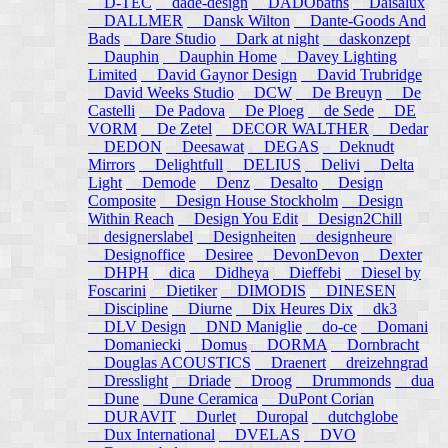
D-TEC
dade-design
DADObaths
Daisalux
DALLMER
Dansk Wilton
Dante-Goods And
Bads
Dare Studio
Dark at night
daskonzept
Dauphin
Dauphin Home
Davey Lighting
Limited
David Gaynor Design
David Trubridge
David Weeks Studio
DCW
De Breuyn
De
Castelli
De Padova
De Ploeg
de Sede
DE
VORM
De Zetel
DECOR WALTHER
Dedar
DEDON
Deesawat
DEGAS
Deknudt
Mirrors
Delightfull
DELIUS
Delivi
Delta
Light
Demode
Denz
Desalto
Design
Composite
Design House Stockholm
Design
Within Reach
Design You Edit
Design2Chill
designerslabel
Designheiten
designheure
Designoffice
Desiree
DevonDevon
Dexter
DHPH
dica
Didheya
Dieffebi
Diesel by
Foscarini
Dietiker
DIMODIS
DINESEN
Discipline
Diurne
Dix Heures Dix
dk3
DLV Design
DND Maniglie
do-ce
Domani
Domaniecki
Domus
DORMA
Dornbracht
Douglas ACOUSTICS
Draenert
dreizehngrad
Dresslight
Driade
Droog
Drummonds
dua
Dune
Dune Ceramica
DuPont Corian
DURAVIT
Durlet
Duropal
dutchglobe
Dux International
DVELAS
DVO