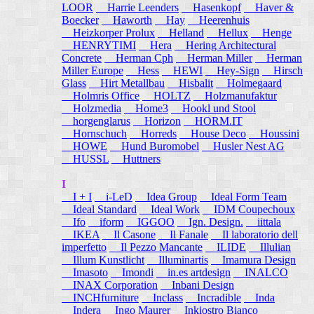
LOOR
Harrie Leenders
Hasenkopf
Haver &
Boecker
Haworth
Hay
Heerenhuis
Heizkorper Prolux
Helland
Hellux
Henge
HENRYTIMI
Hera
Hering Architectural
Concrete
Herman Cph
Herman Miller
Herman
Miller Europe
Hess
HEWI
Hey-Sign
Hirsch
Glass
Hirt Metallbau
Hisbalit
Holmegaard
Holmris Office
HOLTZ
Holzmanufaktur
Holzmedia
Home3
Hookl und Stool
horgenglarus
Horizon
HORM.IT
Hornschuch
Horreds
House Deco
Houssini
HOWE
Hund Buromobel
Husler Nest AG
HUSSL
Huttners
I
I + I
i-LeD
Idea Group
Ideal Form Team
Ideal Standard
Ideal Work
IDM Coupechoux
Ifo
iform
IGGOO
Ign. Design.
iittala
IKEA
Il Casone
Il Fanale
Il laboratorio dell
imperfetto
Il Pezzo Mancante
ILIDE
Illulian
Illum Kunstlicht
Illuminartis
Imamura Design
Imasoto
Imondi
in.es artdesign
INALCO
INAX Corporation
Inbani Design
INCHfurniture
Inclass
Incradible
Inda
Indera
Ingo Maurer
Inkiostro Bianco