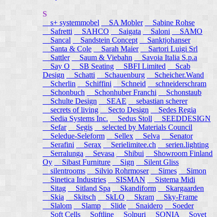
S
s+ systemmobel
SA Mobler
Sabine Rohse
Safretti
SAHCO
Saigata
Saloni
SAMO
Sancal
Sandstein Concept
Sanktjohanser
Santa & Cole
Sarah Maier
Sartori Luigi Srl
Sattler
Saum & Viebahn
Savoia Italia S.p.a
Say O
SB Seating
SBFI Limited
Scab
Design
Schatti
Schauenburg
Scheicher.Wand
Scherlin
Schiffini
Schneid
schneiderschram
Schonbuch
Schonhuber Franchi
Schonstaub
Schulte Design
SEAE
sebastian scherer
secrets of living
Secto Design
Sedes Regia
Sedia Systems Inc.
Sedus Stoll
SEEDDESIGN
Sefar
Segis
selected by Materials Council
Seledue-Seleform
Sellex
Selva
Senator
Serafini
Serax
Serielimitee.ch
serien.lighting
Serralunga
Sevasa
Shibui
Showroom Finland
Oy
Sibast Furniture
Sign
Silent Gliss
silentrooms
Silvio Rohrmoser
Simes
Simon
Sinetica Industries
SISMAN
Sistema Midi
Sitag
Sitland Spa
Skandiform
Skargaarden
Skia
Skitsch
SkLO
Skram
Sky-Frame
Slalom
Slamp
Slide
Snaidero
Soeder
Soft Cells
Softline
Solpuri
SONIA
Sovet