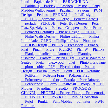
Lenti
Papiers de Paris
PARACHILNA
Parkhaus
Parklex
Paschen
Pastoe
Patty
Madden Wallcovering
Paustian
Paviom
PCM
Design
Pedano
PEDRALI
PeLiDesign
PELLE
performa
Pergo
Perletta Carpets
perludi
PERUSE
Peter Boy Design
Peter
Platz Spezialglas
Petersen Gruppen
Petite Friture
Petracers Ceramics
Phase Design
PHILIP
Philip Watts Design
Philips Lighting
Philips
Lumiblade - OLED
Phillip Jeffries
Phoneon
PHOS Design
PIEGA
Piet Boon
Pilat &
Pilat
Pinch
Piure
PIURIC
Plan W
Planika
Plank
planlicht
planmobel.
Planning
Sisplamo
Plastex
Platek Light
Please Wait to be
Seated
Pletz
plexwood
pliet
Plinio il Giovane
pluma cubic
PLY
Plycollection
Poemo
Design
Poesia
Poiat
Point
POLI Keramik
Poliform
Poltrona Frau
Poltrona Frau
Poltronova
pomd or
Porada
Porcelaingres
Porcelanosa
Porro
Postfossil
Poujoulat
PP
Mobler
Prandina
Presotto
PROCeDeS
CHeNEL
PROFIM
Project Floors
Promemoria
PROSTORIA
PSYKEA
Public Collection
Pujol
Punkt.
Punt Mobles
pur natur
PWH
Furniture