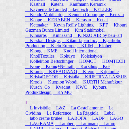
Kasthall
Kateha
Kaufmann Keramik
Kaynemaile Limited
keilbach
KELLER
Kendo Mobiliario
Kenneth Cobonpue
Kenzan
Keope
KERABEN
Kerasan
Kettal
Kettnaker
Kevin Reilly Lighting
KFF
Khouri
Guzman Bunce Limited
Kim Stahlmobel
Kinnarps
Kinnasand
KINZO AIR by bau+art
Kisskalt Designs
Kitani Japan Inc.
Kjærholm
Production
Klein Europe
KLIM
Klober
Klong
KME
Knoll International
KnollTextiles
Kokuyo
Koleksiyon
Kollektion Bertschinger
KOMOT
KOMTECH
Kone
Konig+Neurath
Korzilius
Kos
Kramis
KREADIANO
Kreon
Kriptonite
KriskaDECOR
Kristalia
KRISTIINA LASSUS
Krools
Kuopion Woodi
KURTH Manufaktur
Kusch+Co
Kvadrat
KWC
Kyburz
Produktdesign
KYMO
L
L Invisibile
L&Z
La Castellamonte
La
Cividina
La Reference
La Riggiola
Label
labo creme brulee
LABOFA
LADP
LAGO
LAGRAMA
Lambert
Laminam
Lamm
LAMP
Lampa
Lampert, Richard
Lange