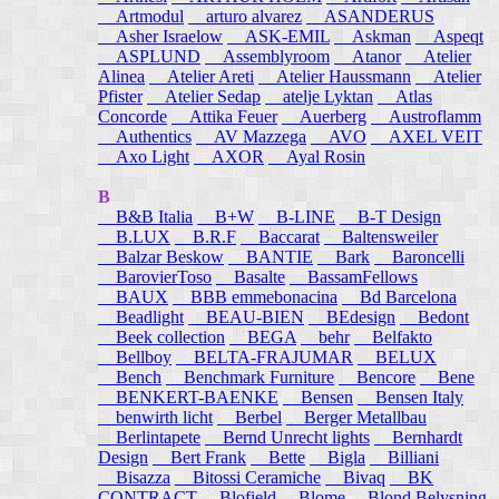
Artmodul
arturo alvarez
ASANDERUS
Asher Israelow
ASK-EMIL
Askman
Aspeqt
ASPLUND
Assemblyroom
Atanor
Atelier
Alinea
Atelier Areti
Atelier Haussmann
Atelier
Pfister
Atelier Sedap
atelje Lyktan
Atlas
Concorde
Attika Feuer
Auerberg
Austroflamm
Authentics
AV Mazzega
AVO
AXEL VEIT
Axo Light
AXOR
Ayal Rosin
B
B&B Italia
B+W
B-LINE
B-T Design
B.LUX
B.R.F
Baccarat
Baltensweiler
Balzar Beskow
BANTIE
Bark
Baroncelli
BarovierToso
Basalte
BassamFellows
BAUX
BBB emmebonacina
Bd Barcelona
Beadlight
BEAU-BIEN
BEdesign
Bedont
Beek collection
BEGA
behr
Belfakto
Bellboy
BELTA-FRAJUMAR
BELUX
Bench
Benchmark Furniture
Bencore
Bene
BENKERT-BAENKE
Bensen
Bensen Italy
benwirth licht
Berbel
Berger Metallbau
Berlintapete
Bernd Unrecht lights
Bernhardt
Design
Bert Frank
Bette
Bigla
Billiani
Bisazza
Bitossi Ceramiche
Bivaq
BK
CONTRACT
Blofield
Blome
Blond Belysning