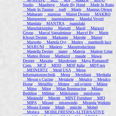
M-SHAPE
M2L
MA
Ma&De
MA-U
Studio
Maasberg
Made By Hand
Made In Ratio
Made In Taunus
mafi
Magis
Magnus Olesen
Maharam
maigrau
Maiori Design
MAKRO
Mamagreen
mammalampa
Mandal Veveri
Mandala
MANTRA
manufakt
Manufakturplus
Manutti
Maoli
Marazzi
Group
Marcal Signaletique
Marcel By
Marie
Khouri Design
Markanto
Marotte
Marset
Marsotto
Martela Oyj
Martex
martinelli luce
MARUNI
Masiero
Massproductions
Mastella Design
mater
Materia
Matiere Grise
Matteo Brioni
Mattiazzi
maude
Mawa
Design
Maxalto
Maxdesign
Maya Romanoff
Corp.
MCZ
MDD
MDF Italia
MDT-tex
MEINERTZ
Meld USA
Meng
Informationstechnik
Menu
Meridiani
Meritalia
Meson s Cucine
Metalarte
Metalco
Metalco
Home
Metalfire
Metten
mf-system
Miiing
Miinu
Miior
Milan Iluminacion
Milano
Bedding
Milldue
Millelumen
miniforms
Minimobl
Minotti
MINT Furniture
MIO
MIPA
Mirage
miramondo
Miranda Watkins
Misura Emme
Mitab
mmcite
Mobel
Mobica
MOBILFRESNO-ALTERNATIVE