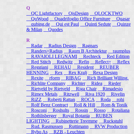
Q
QC Lightfactory
QisDesign
QLOCKTWO
QoWood
Quadrifoglio Office Furniture
Quasar
qubing.de
Qui est Paul
Quinti Sedute
Quinze
& Milan
Quodes
R
Radar
Radius Design
Ragnars
Randers+Radius
Raum B Architektur
raumplus
RAVAIOLI LEGNAMI
Rechteck
Red Edition
Red Stitch
Redwitz
Refin
Reflect+
Reflex
Reggiani
REHAU
Resident
REUBER
HENNING
Rex
Rex Kralj
Rexa Design
Rexite
rform
RIBAG
Rich Brilliant Willing.
Richlite Company
Richter
Ridea
Rieder
Rietveld by Rietveld
Riga Chair
Rimadesio
Rimex Metals
Ritzwell
Riva 1920
Rivelin
RiZZ
Roberti Rattan
ROCA
Roda
rohi
Rolf Benz Contract
Roll & Hill
Rom & Tonik
Rosconi
Roshults
Rossin
Rosso
Rotaliana
Rothlisberger
Royal Botania
RUBEN
LIGHTING
Rubinetterie Treemme
Ruckstuhl
Rud. Rasmussen
Ruttimann
RVW Production
Rybo As
RZB - Leuchten