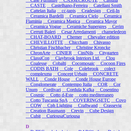
Case Furniture
CASSECROUTE
Cassina
CASTE
Castelhano-Ferreira
Catellani Smith
Cattelan Italia
cc-tapis
Ceadesign
Ceil-In
Ceramica Bardelli
Ceramica Cielo
Ceramica
Flaminia
Ceramica Magica
Ceramica Mayor
Ceramica Vogue
Ceramiche Supergres
Cerim
Cerruti Baleri
Cesar Arredamenti
chameledeon
CHAT-BOARD
Cherner
Chevalier edition
CHEVILLOTTE
Chiccham
Chivasso
Christian Fischbacher
Christine Kroncke
ChronArte
CINIER
CiniNils
Citygarten
ClassiCon
Claybrook Interiors Ltd.
Clou
Coalesse
Cobalti
Cocomosaic
Cocoon Fires
CODIS BATH
Cole
Colebrook
colect
complexma
Concept Urbain
CONCRETE
WALL
Conde House
Conde House Europe
Conglomerate
Contempo Italia
COR
Cor
Unum
Cordivari
Cordula Kafka
Cosentino
Cosmic
Cotto d-Este
cotto mediterraneo
Cotto Tuscania SpA
COVERINGSETC
Covo
COW
Cph Lighting
Craftwand
Crassevig
Creation Baumann
Crevin
Cube Design
Cubit
CuriousaCuriousa
D