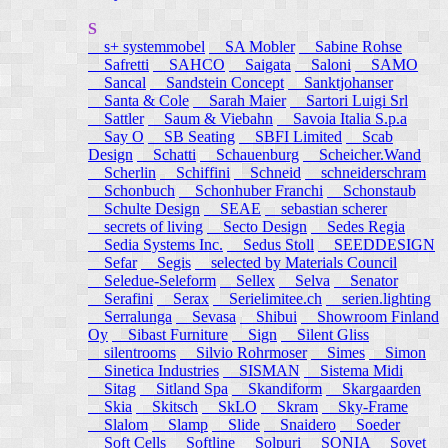
S
s+ systemmobel
SA Mobler
Sabine Rohse
Safretti
SAHCO
Saigata
Saloni
SAMO
Sancal
Sandstein Concept
Sanktjohanser
Santa & Cole
Sarah Maier
Sartori Luigi Srl
Sattler
Saum & Viebahn
Savoia Italia S.p.a
Say O
SB Seating
SBFI Limited
Scab
Design
Schatti
Schauenburg
Scheicher.Wand
Scherlin
Schiffini
Schneid
schneiderschram
Schonbuch
Schonhuber Franchi
Schonstaub
Schulte Design
SEAE
sebastian scherer
secrets of living
Secto Design
Sedes Regia
Sedia Systems Inc.
Sedus Stoll
SEEDDESIGN
Sefar
Segis
selected by Materials Council
Seledue-Seleform
Sellex
Selva
Senator
Serafini
Serax
Serielimitee.ch
serien.lighting
Serralunga
Sevasa
Shibui
Showroom Finland
Oy
Sibast Furniture
Sign
Silent Gliss
silentrooms
Silvio Rohrmoser
Simes
Simon
Sinetica Industries
SISMAN
Sistema Midi
Sitag
Sitland Spa
Skandiform
Skargaarden
Skia
Skitsch
SkLO
Skram
Sky-Frame
Slalom
Slamp
Slide
Snaidero
Soeder
Soft Cells
Softline
Solpuri
SONIA
Sovet