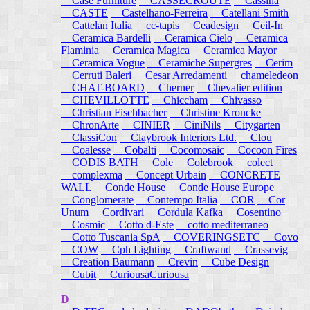
Case Furniture
CASSECROUTE
Cassina
CASTE
Castelhano-Ferreira
Catellani Smith
Cattelan Italia
cc-tapis
Ceadesign
Ceil-In
Ceramica Bardelli
Ceramica Cielo
Ceramica
Flaminia
Ceramica Magica
Ceramica Mayor
Ceramica Vogue
Ceramiche Supergres
Cerim
Cerruti Baleri
Cesar Arredamenti
chameledeon
CHAT-BOARD
Cherner
Chevalier edition
CHEVILLOTTE
Chiccham
Chivasso
Christian Fischbacher
Christine Kroncke
ChronArte
CINIER
CiniNils
Citygarten
ClassiCon
Claybrook Interiors Ltd.
Clou
Coalesse
Cobalti
Cocomosaic
Cocoon Fires
CODIS BATH
Cole
Colebrook
colect
complexma
Concept Urbain
CONCRETE
WALL
Conde House
Conde House Europe
Conglomerate
Contempo Italia
COR
Cor
Unum
Cordivari
Cordula Kafka
Cosentino
Cosmic
Cotto d-Este
cotto mediterraneo
Cotto Tuscania SpA
COVERINGSETC
Covo
COW
Cph Lighting
Craftwand
Crassevig
Creation Baumann
Crevin
Cube Design
Cubit
CuriousaCuriousa
D