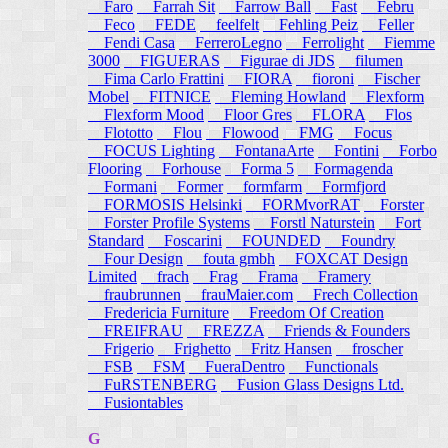
Faro
Farrah Sit
Farrow Ball
Fast
Febru
Feco
FEDE
feelfelt
Fehling Peiz
Feller
Fendi Casa
FerreroLegno
Ferrolight
Fiemme
3000
FIGUERAS
Figurae di JDS
filumen
Fima Carlo Frattini
FIORA
fioroni
Fischer
Mobel
FITNICE
Fleming Howland
Flexform
Flexform Mood
Floor Gres
FLORA
Flos
Flototto
Flou
Flowood
FMG
Focus
FOCUS Lighting
FontanaArte
Fontini
Forbo
Flooring
Forhouse
Forma 5
Formagenda
Formani
Former
formfarm
Formfjord
FORMOSIS Helsinki
FORMvorRAT
Forster
Forster Profile Systems
Forstl Naturstein
Fort
Standard
Foscarini
FOUNDED
Foundry
Four Design
fouta gmbh
FOXCAT Design
Limited
frach
Frag
Frama
Framery
fraubrunnen
frauMaier.com
Frech Collection
Fredericia Furniture
Freedom Of Creation
FREIFRAU
FREZZA
Friends & Founders
Frigerio
Frighetto
Fritz Hansen
froscher
FSB
FSM
FueraDentro
Functionals
FuRSTENBERG
Fusion Glass Designs Ltd.
Fusiontables
G