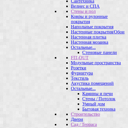
Сантехника
Велнес и СПА
Стены и пол
Ковры и рулонные
покрытия
Напольные покрытия
Настенные покрытия/Обои
Настенная плитка
Настенная мозаика
Остальные...
Стеновые панели
FIT-OUT
Модульные пространства
Розетки
Фурнитура
Текстиль
Акустика помещений
Остальные...
Камины и печи
Стены / Потолок
Умный дом
Бытовая техника
Строительство
Двери
Сад / Терраса