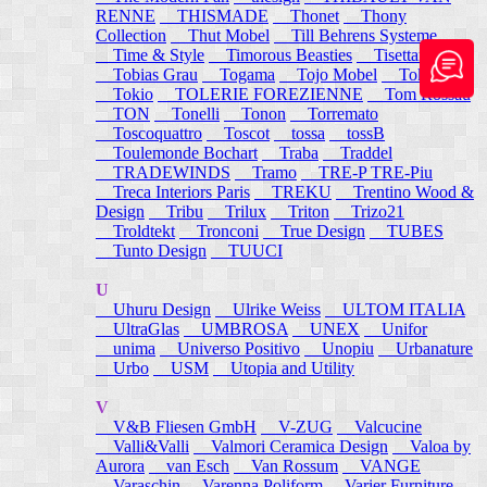
RENNE
THISMADE
Thonet
Thony
Collection
Thut Mobel
Till Behrens Systeme
Time & Style
Timorous Beasties
Tisettanta
Tobias Grau
Togama
Tojo Mobel
Token
Tokio
TOLERIE FOREZIENNE
Tom Rossau
TON
Tonelli
Tonon
Torremato
Toscoquattro
Toscot
tossa
tossB
Toulemonde Bochart
Traba
Traddel
TRADEWINDS
Tramo
TRE-P TRE-Piu
Treca Interiors Paris
TREKU
Trentino Wood &
Design
Tribu
Trilux
Triton
Trizo21
Troldtekt
Tronconi
True Design
TUBES
Tunto Design
TUUCI
U
Uhuru Design
Ulrike Weiss
ULTOM ITALIA
UltraGlas
UMBROSA
UNEX
Unifor
unima
Universo Positivo
Unopiu
Urbanature
Urbo
USM
Utopia and Utility
V
V&B Fliesen GmbH
V-ZUG
Valcucine
Valli&Valli
Valmori Ceramica Design
Valoa by
Aurora
van Esch
Van Rossum
VANGE
Varaschin
Varenna Poliform
Varier Furniture