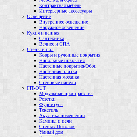
Контрактная мебель
Интерьерные аксессуары
Освещение
Внутреннее освещение
Наружное освещение
Кухня и ванная
Сантехника
Велнес и СПА
Стены и пол
Ковры и рулонные покрытия
Напольные покрытия
Настенные покрытия/Обои
Настенная плитка
Настенная мозаика
Стеновые панели
FIT-OUT
Модульные пространства
Розетки
Фурнитура
Текстиль
Акустика помещений
Камины и печи
Стены / Потолок
Умный дом