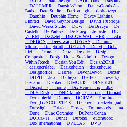
D-TEC
dade-design
DADObaths
Daisalux
DALLMER
Dansk Wilton
Dante-Goods And
Bads
Dare Studio
Dark at night
daskonzept
Dauphin
Dauphin Home
Davey Lighting
Limited
David Gaynor Design
David Trubridge
David Weeks Studio
DCW
De Breuyn
De
Castelli
De Padova
De Ploeg
de Sede
DE
VORM
De Zetel
DECOR WALTHER
Dedar
DEDON
Deesawat
DEGAS
Deknudt
Mirrors
Delightfull
DELIUS
Delivi
Delta
Light
Demode
Denz
Desalto
Design
Composite
Design House Stockholm
Design
Within Reach
Design You Edit
Design2Chill
designerslabel
Designheiten
designheure
Designoffice
Desiree
DevonDevon
Dexter
DHPH
dica
Didheya
Dieffebi
Diesel by
Foscarini
Dietiker
DIMODIS
DINESEN
Discipline
Diurne
Dix Heures Dix
dk3
DLV Design
DND Maniglie
do-ce
Domani
Domaniecki
Domus
DORMA
Dornbracht
Douglas ACOUSTICS
Draenert
dreizehngrad
Dresslight
Driade
Droog
Drummonds
dua
Dune
Dune Ceramica
DuPont Corian
DURAVIT
Durlet
Duropal
dutchglobe
Dux International
DVELAS
DVO