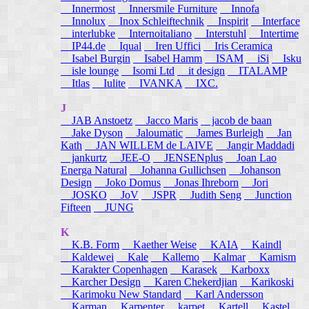
Innermost
Innersmile Furniture
Innofa
Innolux
Inox Schleiftechnik
Inspirit
Interface
interlubke
Internoitaliano
Interstuhl
Intertime
IP44.de
Iqual
Iren Uffici
Iris Ceramica
Isabel Burgin
Isabel Hamm
ISAM
iSi
Isku
isle lounge
Isomi Ltd
it design
ITALAMP
Itlas
Iulite
IVANKA
IXC.
J
JAB Anstoetz
Jacco Maris
jacob de baan
Jake Dyson
Jaloumatic
James Burleigh
Jan
Kath
JAN WILLEM de LAIVE
Jangir Maddadi
jankurtz
JEE-O
JENSENplus
Joan Lao
Energa Natural
Johanna Gullichsen
Johanson
Design
Joko Domus
Jonas Ihreborn
Jori
JOSKO
JoV
JSPR
Judith Seng
Junction
Fifteen
JUNG
K
K.B. Form
Kaether Weise
KAIA
Kaindl
Kaldewei
Kale
Kallemo
Kalmar
Kamism
Karakter Copenhagen
Karasek
Karboxx
Karcher Design
Karen Chekerdjian
Karikoski
Karimoku New Standard
Karl Andersson
Karman
Karpenter
karpet
Kartell
Kastel