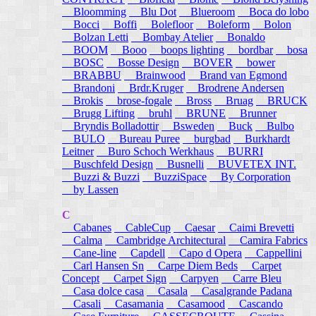
Bloomming
Blu Dot
Blueroom
Boca do lobo
Bocci
Boffi
Bolefloor
Boleform
Bolon
Bolzan Letti
Bombay Atelier
Bonaldo
BOOM
Booo
boops lighting
bordbar
bosa
BOSC
Bosse Design
BOVER
bower
BRABBU
Brainwood
Brand van Egmond
Brandoni
Brdr.Kruger
Brodrene Andersen
Brokis
brose-fogale
Bross
Bruag
BRUCK
Brugg Lifting
bruhl
BRUNE
Brunner
Bryndis Bolladottir
Bsweden
Buck
Bulbo
BULO
Bureau Puree
burgbad
Burkhardt
Leitner
Buro Schoch Werkhaus
BURRI
Buschfeld Design
Busnelli
BUVETEX INT.
Buzzi & Buzzi
BuzziSpace
By Corporation
by Lassen
C
Cabanes
CableCup
Caesar
Caimi Brevetti
Calma
Cambridge Architectural
Camira Fabrics
Cane-line
Capdell
Capo d Opera
Cappellini
Carl Hansen Sn
Carpe Diem Beds
Carpet
Concept
Carpet Sign
Carpyen
Carre Bleu
Casa dolce casa
Casala
Casalgrande Padana
Casali
Casamania
Casamood
Cascando