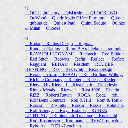
Q
QC Lightfactory
QisDesign
QLOCKTWO
QoWood
Quadrifoglio Office Furniture
Quasar
qubing.de
Qui est Paul
Quinti Sedute
Quinze
& Milan
Quodes
R
Radar
Radius Design
Ragnars
Randers+Radius
Raum B Architektur
raumplus
RAVAIOLI LEGNAMI
Rechteck
Red Edition
Red Stitch
Redwitz
Refin
Reflect+
Reflex
Reggiani
REHAU
Resident
REUBER
HENNING
Rex
Rex Kralj
Rexa Design
Rexite
rform
RIBAG
Rich Brilliant Willing.
Richlite Company
Richter
Ridea
Rieder
Rietveld by Rietveld
Riga Chair
Rimadesio
Rimex Metals
Ritzwell
Riva 1920
Rivelin
RiZZ
Roberti Rattan
ROCA
Roda
rohi
Rolf Benz Contract
Roll & Hill
Rom & Tonik
Rosconi
Roshults
Rossin
Rosso
Rotaliana
Rothlisberger
Royal Botania
RUBEN
LIGHTING
Rubinetterie Treemme
Ruckstuhl
Rud. Rasmussen
Ruttimann
RVW Production
Rybo As
RZB - Leuchten