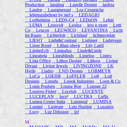
Production
lapalma
Lapelle Design
lasfera
Laufen
Laurameroni
Lea Ceramiche
lebenszubehoer by stef s
LEDAGIO
Ledlighting
LEDS-C4
LEDsON
Lehni
LEMA
Lensvelt
Leolux
less n more
Letti
Co
Leucos
LEUWICO
LEVANTINA
Licht
im Raum
Lichterloh
Lichtlauf
lichtprojekte
LIEHT
Light&Contrast
Lightnet
Lightyears
Ligne Roset
Lillian oberg
Lily Latifi
Limited.ch
Limpalux
Linde&Linde
Lineabeta
Lineablinds
Linteloo
Lintex
Lista Office
Lithos Design
Lithoss
Living
Divani
Living Jewels
LIVINGZONE
LK
Hjelle
Lladro
LND Design
LOBMEYR
LoCa
LOEHR
LoFFLER
Loft
Loll
Designs
Longhi
Loook Industries
Loop & Co
Louis Poulsen
Louise Roe
Lounge 22
Lourens Fisher
Lucelab
LUCENTE
LUCEPLAN
luce²
LUCTRA
Luflic
Lumen Center Italia
Lumigraf
LUMINA
Lumini
Lustrum
Lutz Huning
Luxonov
Luxy
Luz Difusion
lzf
M