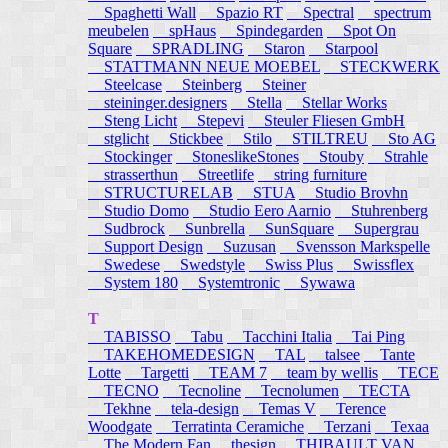
Spaghetti Wall
Spazio RT
Spectral
spectrum
meubelen
spHaus
Spindegarden
Spot On
Square
SPRADLING
Staron
Starpool
STATTMANN NEUE MOEBEL
STECKWERK
Steelcase
Steinberg
Steiner
steininger.designers
Stella
Stellar Works
Steng Licht
Stepevi
Steuler Fliesen GmbH
stglicht
Stickbee
Stilo
STILTREU
Sto AG
Stockinger
StoneslikeStones
Stouby
Strahle
strasserthun
Streetlife
string furniture
STRUCTURELAB
STUA
Studio Brovhn
Studio Domo
Studio Eero Aarnio
Stuhrenberg
Sudbrock
Sunbrella
SunSquare
Supergrau
Support Design
Suzusan
Svensson Markspelle
Swedese
Swedstyle
Swiss Plus
Swissflex
System 180
Systemtronic
Sywawa
T
TABISSO
Tabu
Tacchini Italia
Tai Ping
TAKEHOMEDESIGN
TAL
talsee
Tante
Lotte
Targetti
TEAM 7
team by wellis
TECE
TECNO
Tecnoline
Tecnolumen
TECTA
Tekhne
tela-design
Temas V
Terence
Woodgate
Terratinta Ceramiche
Terzani
Texaa
The Modern Fan
thesign
THIBAULT VAN