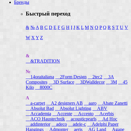
Бренды
Быстрый переход
&
№
A
B
C
D
E
F
G
H
I
J
K
L
M
N
O
P
Q
R
S
T
U
V
W
X
Y
Z
&
&TRADITION
№
14oraitaliana
2Form Design
2tec2
3A
Composites
3D Surface
3DWalldecor
3M
45
Kilo
8000C
A
a-carpet
A2 designers AB
aaro
Abate Zanetti
Absolut Bad
Absolut Lighting
ABV
Accademia
Accente
Accento
Acerbis
ACO Haustechnik
acousticpearls
Ad Hoc
addinterior
adeco
adele-c
Adelphi Paper
Hangings
Admonter
aeris
AG Land
Agape