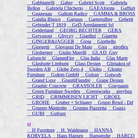
Gabbianelli
Gaber
Gabriel Scott
Gabriela
Bellon
Gabriela Chicherio
GAEAforms
Gaffuri
Gaggenau
Gallotti Radice
GAMMA & BROSS
Gandia Blasco
Garsnas
Gartensilber
Geberit
Gebruder T 1819
GeD Arredamenti Srl
Gelderland
GEORG BECHTER
GERA
Gervasoni
Ghyczy
Giardini
Giaretta
GINGER&JAGGER
Gioia
Giorbello
Giorgetti
Giovanni De Maio
Gira
giroflex
Girsberger
Giulio Marelli
GLAD_Guy
Lafranchi
GlammFire
Glas Italia
Glas Marte
Glashutte Limburg
Glass Design
Glimakra of
Sweden AB
Globe Zero 4
Globo
Gloster
Furniture
Golem GmbH
Golran
Gotwob
Grand Luxe
GranitiFiandre
Grape Design
Graphic Concrete
GRASSOLER
Graypants
Green Furniture Sweden
Greenworks
greybax
GRID
GRIMMEISEN LICHT
GROEL
GROHE
Gruber + Schlager
Grupo Resol - Dd
Gruppo Mastrotto
Gruppo Piazzetta
Guaxs
GUBI
Gufram
H
H Furniture
H. Waldmann
HANNA
KORVELA
Hans Hansen
Hansgrohe
HARCO