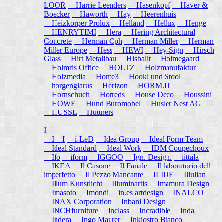
LOOR
Harrie Leenders
Hasenkopf
Haver &
Boecker
Haworth
Hay
Heerenhuis
Heizkorper Prolux
Helland
Hellux
Henge
HENRYTIMI
Hera
Hering Architectural
Concrete
Herman Cph
Herman Miller
Herman
Miller Europe
Hess
HEWI
Hey-Sign
Hirsch
Glass
Hirt Metallbau
Hisbalit
Holmegaard
Holmris Office
HOLTZ
Holzmanufaktur
Holzmedia
Home3
Hookl und Stool
horgenglarus
Horizon
HORM.IT
Hornschuch
Horreds
House Deco
Houssini
HOWE
Hund Buromobel
Husler Nest AG
HUSSL
Huttners
I
I + I
i-LeD
Idea Group
Ideal Form Team
Ideal Standard
Ideal Work
IDM Coupechoux
Ifo
iform
IGGOO
Ign. Design.
iittala
IKEA
Il Casone
Il Fanale
Il laboratorio dell
imperfetto
Il Pezzo Mancante
ILIDE
Illulian
Illum Kunstlicht
Illuminartis
Imamura Design
Imasoto
Imondi
in.es artdesign
INALCO
INAX Corporation
Inbani Design
INCHfurniture
Inclass
Incradible
Inda
Indera
Ingo Maurer
Inkiostro Bianco