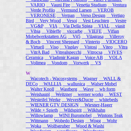
VARIO
Vauni Fire
Venetia Studium
Ventura
Verde Profilo
Vermund Larsen
VEROB
VERONESE
Verpan
Verso Design
Vertigo
Bird
Very Wood
Vesoi
Vest Leuchten
Vestre
VG&P
VIA
Via Della Spiga
VIAL
viasit
Vibia
Vibieffe
viccarbe
VIEFE
Vifian
Mobelwerkstatten AG
Vij5
Vilagrasa
Villeroy
& Boch
Vincent Sheppard
Vinterio
VIOCERO
Virtuell
Viso
Visplay
Vistosi
Viteo
Vitra
VitrA Bad
Vitrealspecchi
Vitrocsa
VIVES
Ceramica
Vladimir Kagan
Voice AB
VOLA
Volimea
Vondom
Vorwerk
VS
W
Wacotech - Wacosystems
Wagner
WALL &
DECo
WALLIA
wallunica
Walser Mobel
Walter Knoll
Wastberg
Wave
wb form
Weishaupl
Weitzner
werner works
WEST
Westeifel Werke
Wever&Ducre
whitebeds
WIENER GTV DESIGN
Wiesner-Hager
Wilde + Spieth
Wildspirit
Wilkhahn
Willowlamp
WINI Buromobel
Wintons Teak
Wittmann
Wobedo Design
Wogg
Wohr
Woka
Wolfsgruber
Wood & Washi