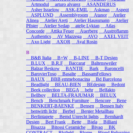
Artmodul
arturo alvarez
ASANDERUS
Asher Israelow
ASK-EMIL
Askman
Aspeqt
ASPLUND
Assemblyroom
Atanor
Atelier
Alinea
Atelier Areti
Atelier Haussmann
Atelier
Pfister
Atelier Sedap
atelje Lyktan
Atlas
Concorde
Attika Feuer
Auerberg
Austroflamm
Authentics
AV Mazzega
AVO
AXEL VEIT
Axo Light
AXOR
Ayal Rosin
B
B&B Italia
B+W
B-LINE
B-T Design
B.LUX
B.R.F
Baccarat
Baltensweiler
Balzar Beskow
BANTIE
Bark
Baroncelli
BarovierToso
Basalte
BassamFellows
BAUX
BBB emmebonacina
Bd Barcelona
Beadlight
BEAU-BIEN
BEdesign
Bedont
Beek collection
BEGA
behr
Belfakto
Bellboy
BELTA-FRAJUMAR
BELUX
Bench
Benchmark Furniture
Bencore
Bene
BENKERT-BAENKE
Bensen
Bensen Italy
benwirth licht
Berbel
Berger Metallbau
Berlintapete
Bernd Unrecht lights
Bernhardt
Design
Bert Frank
Bette
Bigla
Billiani
Bisazza
Bitossi Ceramiche
Bivaq
BK
CONTRACT
Blofield
Blome
Blond Belysning