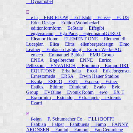
Dynamobel
E
e15
EBB-FLOW
Echtstahl
Eclisse
ECUS
Eden Design
Edition Wohnbedarf
editionformform
EeStairs
Effegibi
eggersmann
Ego Paris
eigenmannDUROT
Eleanor Home
ELEMENT ONE
Elementi di
Luceplan
Elica
Elitis
ellenbergerdesign
Elmo
Leather
Embacco Lighting
Embru-Werke AG
emeco
Emmanuel Babled
EMU Group
ENEA
Engelbrechts
ENNE
Enrico
Pellizzoni
ENVATECH
Eponimo
Equipo DRT
EQUITONE
Erba Italia
Ercol
Erik Jorgensen
Ernestomeda
ERSA
Erwin Hauer Studios
Esaila
ESIGO
ESIT
Espasso
Esthec
Estiluz
Ethimo
Ethnicraft
Evado
Evie
Group
EVOline
Evonik Rohm
ewo
EX-T
Expormim
Extendo
Extratapete
extremis
Ezarri
F
f-sign
F. Schumacher Co
F.LLi BOFFI
Fabbian
Falper
Fambuena
Famo
FANNY
ARONSEN
Fantini
Fantoni
Fap Ceramiche