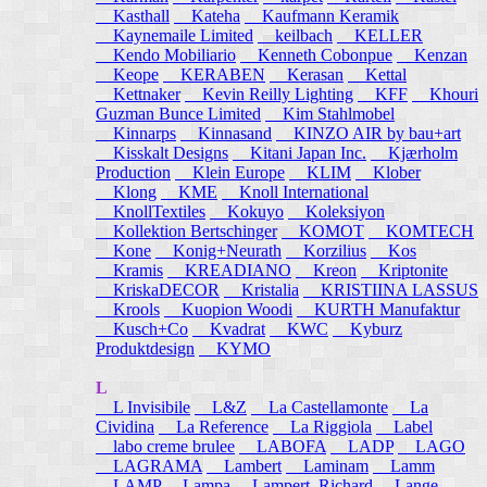
Kasthall
Kateha
Kaufmann Keramik
Kaynemaile Limited
keilbach
KELLER
Kendo Mobiliario
Kenneth Cobonpue
Kenzan
Keope
KERABEN
Kerasan
Kettal
Kettnaker
Kevin Reilly Lighting
KFF
Khouri
Guzman Bunce Limited
Kim Stahlmobel
Kinnarps
Kinnasand
KINZO AIR by bau+art
Kisskalt Designs
Kitani Japan Inc.
Kjærholm
Production
Klein Europe
KLIM
Klober
Klong
KME
Knoll International
KnollTextiles
Kokuyo
Koleksiyon
Kollektion Bertschinger
KOMOT
KOMTECH
Kone
Konig+Neurath
Korzilius
Kos
Kramis
KREADIANO
Kreon
Kriptonite
KriskaDECOR
Kristalia
KRISTIINA LASSUS
Krools
Kuopion Woodi
KURTH Manufaktur
Kusch+Co
Kvadrat
KWC
Kyburz
Produktdesign
KYMO
L
L Invisibile
L&Z
La Castellamonte
La
Cividina
La Reference
La Riggiola
Label
labo creme brulee
LABOFA
LADP
LAGO
LAGRAMA
Lambert
Laminam
Lamm
LAMP
Lampa
Lampert, Richard
Lange