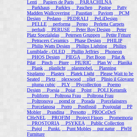
Lenti
Papiers de Paris
PARACHILNA
Parkhaus
Parklex
Paschen
Pastoe
Patty
Madden Wallcovering
Paustian
Paviom
PCM
Design
Pedano
PEDRALI
PeLiDesign
PELLE
performa
Pergo
Perletta Carpets
perludi
PERUSE
Peter Boy Design
Peter
Platz Spezialglas
Petersen Gruppen
Petite Friture
Petracers Ceramics
Phase Design
PHILIP
Philip Watts Design
Philips Lighting
Philips
Lumiblade - OLED
Phillip Jeffries
Phoneon
PHOS Design
PIEGA
Piet Boon
Pilat &
Pilat
Pinch
Piure
PIURIC
Plan W
Planika
Plank
planlicht
planmobel.
Planning
Sisplamo
Plastex
Platek Light
Please Wait to be
Seated
Pletz
plexwood
pliet
Plinio il Giovane
pluma cubic
PLY
Plycollection
Poemo
Design
Poesia
Poiat
Point
POLI Keramik
Poliform
Poltrona Frau
Poltrona Frau
Poltronova
pomd or
Porada
Porcelaingres
Porcelanosa
Porro
Postfossil
Poujoulat
PP
Mobler
Prandina
Presotto
PROCeDeS
CHeNEL
PROFIM
Project Floors
Promemoria
PROSTORIA
PSYKEA
Public Collection
Pujol
Punkt.
Punt Mobles
pur natur
PWH
Furniture