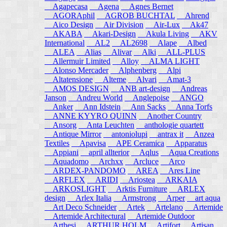
Agapecasa
Agena
Agnes Bernet
AGORAphil
AGROB BUCHTAL
Ahrend
Aico Design
Air Division
Air-Lux
Ak47
AKABA
Akari-Design
Akula Living
AKV
International
AL2
AL2698
Alape
Albed
ALEA
Alias
Alivar
Alki
ALL-PLUS
Allermuir Limited
Alloy
ALMA LIGHT
Alonso Mercader
Alphenberg
Alpi
Altatensione
Alteme
Alvari
Amat-3
AMOS DESIGN
ANB art-design
Andreas
Janson
Andreu World
Anglepoise
ANGO
Anker
Ann Idstein
Ann Sacks
Anna Torfs
ANNE KYYRO QUINN
Another Country
Ansorg
Anta Leuchten
anthologie quartett
Antique Mirror
antoniolupi
antrax it
Anzea
Textiles
Apavisa
APE Ceramica
Apparatus
Appiani
april allterior
Aqlus
Aqua Creations
Aquadomo
Archxx
Arcluce
Arco
ARDEX-PANDOMO
AREA
Ares Line
ARFLEX
ARIDI
Ariostea
ARKAIA
ARKOSLIGHT
Arktis Furniture
ARLEX
design
Arlex Italia
Armstrong
Arper
art aqua
Art Deco Schneider
Artek
Artelano
Artemide
Artemide Architectural
Artemide Outdoor
Arthesi
ARTHUR HOLM
Artifort
Artisan