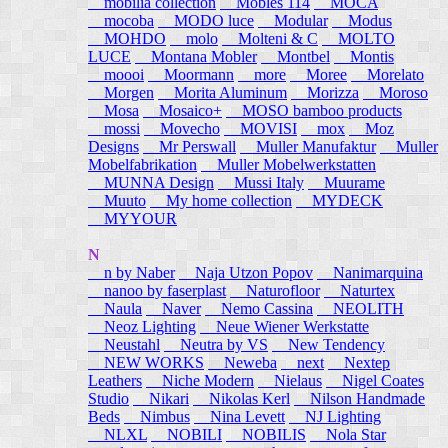
mobilia collection
Mobles 114
MOCA
mocoba
MODO luce
Modular
Modus
MOHDO
molo
Molteni & C
MOLTO
LUCE
Montana Mobler
Montbel
Montis
moooi
Moormann
more
Moree
Morelato
Morgen
Morita Aluminum
Morizza
Moroso
Mosa
Mosaico+
MOSO bamboo products
mossi
Movecho
MOVISI
mox
Moz
Designs
Mr Perswall
Muller Manufaktur
Muller
Mobelfabrikation
Muller Mobelwerkstatten
MUNNA Design
Mussi Italy
Muurame
Muuto
My home collection
MYDECK
MYYOUR
N
n by Naber
Naja Utzon Popov
Nanimarquina
nanoo by faserplast
Naturofloor
Naturtex
Naula
Naver
Nemo Cassina
NEOLITH
Neoz Lighting
Neue Wiener Werkstatte
Neustahl
Neutra by VS
New Tendency
NEW WORKS
Neweba
next
Nextep
Leathers
Niche Modern
Nielaus
Nigel Coates
Studio
Nikari
Nikolas Kerl
Nilson Handmade
Beds
Nimbus
Nina Levett
NJ Lighting
NLXL
NOBILI
NOBILIS
Nola Star