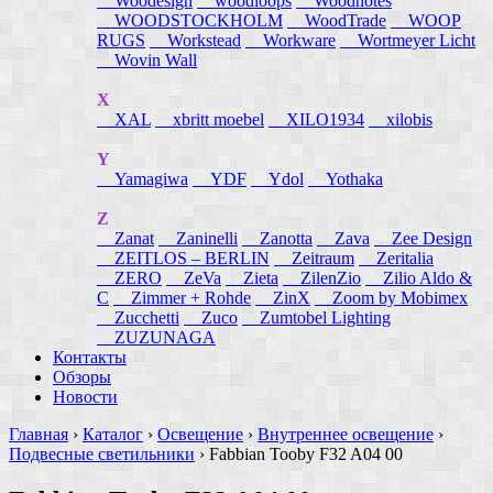
Woodesign
woodloops
Woodnotes
WOODSTOCKHOLM
WoodTrade
WOOP
RUGS
Workstead
Workware
Wortmeyer Licht
Wovin Wall
X
XAL
xbritt moebel
XILO1934
xilobis
Y
Yamagiwa
YDF
Ydol
Yothaka
Z
Zanat
Zaninelli
Zanotta
Zava
Zee Design
ZEITLOS – BERLIN
Zeitraum
Zeritalia
ZERO
ZeVa
Zieta
ZilenZio
Zilio Aldo &
C
Zimmer + Rohde
ZinX
Zoom by Mobimex
Zucchetti
Zuco
Zumtobel Lighting
ZUZUNAGA
Контакты
Обзоры
Новости
Главная
›
Каталог
›
Освещение
›
Внутреннее освещение
›
Подвесные светильники
›
Fabbian Tooby F32 A04 00