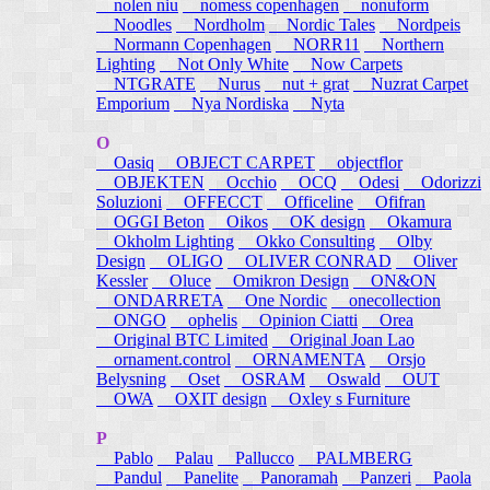
nolen niu
nomess copenhagen
nonuform
Noodles
Nordholm
Nordic Tales
Nordpeis
Normann Copenhagen
NORR11
Northern
Lighting
Not Only White
Now Carpets
NTGRATE
Nurus
nut + grat
Nuzrat Carpet
Emporium
Nya Nordiska
Nyta
O
Oasiq
OBJECT CARPET
objectflor
OBJEKTEN
Occhio
OCQ
Odesi
Odorizzi
Soluzioni
OFFECCT
Officeline
Ofifran
OGGI Beton
Oikos
OK design
Okamura
Okholm Lighting
Okko Consulting
Olby
Design
OLIGO
OLIVER CONRAD
Oliver
Kessler
Oluce
Omikron Design
ON&ON
ONDARRETA
One Nordic
onecollection
ONGO
ophelis
Opinion Ciatti
Orea
Original BTC Limited
Original Joan Lao
ornament.control
ORNAMENTA
Orsjo
Belysning
Oset
OSRAM
Oswald
OUT
OWA
OXIT design
Oxley s Furniture
P
Pablo
Palau
Pallucco
PALMBERG
Pandul
Panelite
Panoramah
Panzeri
Paola