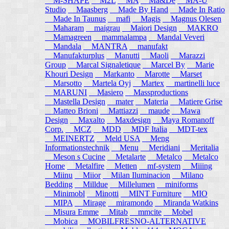
M-SHAPE
M2L
MA
Ma&De
MA-U
Studio
Maasberg
Made By Hand
Made In Ratio
Made In Taunus
mafi
Magis
Magnus Olesen
Maharam
maigrau
Maiori Design
MAKRO
Mamagreen
mammalampa
Mandal Veveri
Mandala
MANTRA
manufakt
Manufakturplus
Manutti
Maoli
Marazzi
Group
Marcal Signaletique
Marcel By
Marie
Khouri Design
Markanto
Marotte
Marset
Marsotto
Martela Oyj
Martex
martinelli luce
MARUNI
Masiero
Massproductions
Mastella Design
mater
Materia
Matiere Grise
Matteo Brioni
Mattiazzi
maude
Mawa
Design
Maxalto
Maxdesign
Maya Romanoff
Corp.
MCZ
MDD
MDF Italia
MDT-tex
MEINERTZ
Meld USA
Meng
Informationstechnik
Menu
Meridiani
Meritalia
Meson s Cucine
Metalarte
Metalco
Metalco
Home
Metalfire
Metten
mf-system
Miiing
Miinu
Miior
Milan Iluminacion
Milano
Bedding
Milldue
Millelumen
miniforms
Minimobl
Minotti
MINT Furniture
MIO
MIPA
Mirage
miramondo
Miranda Watkins
Misura Emme
Mitab
mmcite
Mobel
Mobica
MOBILFRESNO-ALTERNATIVE